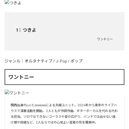
1
：
つきよ
ワントニー
ジャンル：
オルタナティブ
/
J-Pop
/
ポップ
ワントニー
関西出身のjunとzawawaによる夫婦ユニット。2024年から東京のライブハ
ウスで演奏活動を開始。 2人ともが作詞作曲、ギターボーカルを代わる代わ
る担当。ソロではできないコーラスや音の広がり、バンドでは出せない抜
け感や抑揚など、2人ならではの心地よい音楽の形を模索中。