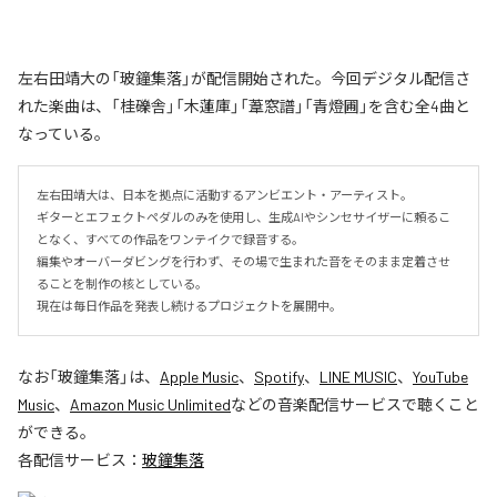
左右田靖大の「玻鐘集落」が配信開始された。今回デジタル配信さ
れた楽曲は、「桂礫舎」「木蓮庫」「葦窓譜」「青燈圃」を含む全4曲と
なっている。
左右田靖大は、日本を拠点に活動するアンビエント・アーティスト。

ギターとエフェクトペダルのみを使用し、生成AIやシンセサイザーに頼るこ
となく、すべての作品をワンテイクで録音する。

編集やオーバーダビングを行わず、その場で生まれた音をそのまま定着させ
ることを制作の核としている。

現在は毎日作品を発表し続けるプロジェクトを展開中。
なお「
玻鐘集落
」は、
Apple Music
、
Spotify
、
LINE MUSIC
、
YouTube
Music
、
Amazon Music Unlimited
などの音楽配信サービスで聴くこと
ができる。
各配信サービス：
玻鐘集落