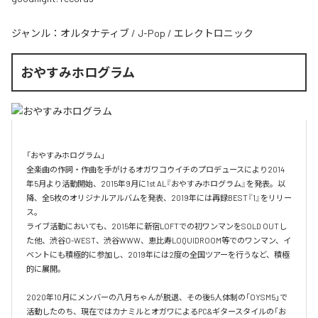
ジャンル：
オルタナティブ
/
J-Pop
/
エレクトロニック
おやすみホログラム
「おやすみホログラム」

全楽曲の作詞・作曲を⼿がけるオガワコウイチのプロデュースにより2014
年5⽉より活動開始、2015年9⽉に1st AL『おやすみホログラム』を発表。以
降、全5枚のオリジナルアルバムを発表、2019年には再録BEST『1』をリリー
ス。

ライブ活動においても、2015年に新宿LOFTでの初ワンマンをSOLD OUTし
た他、渋⾕O-WEST、渋⾕WWW、恵⽐寿LOQUIDROOM等でのワンマン、イ
ベントにも積極的に参加し、2019年には2度の全国ツアーを⾏うなど、積極
的に展開。

2020年10月にメンバーの八月ちゃんが脱退、その後5人体制の「OYSM5」で
活動したのち、現在ではカナミルとオガワによるPC&ギタースタイルの「お