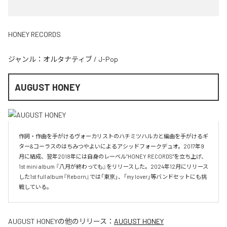
HONEY RECORDS
ジャンル：
オルタナティブ
/
J-Pop
AUGUST HONEY
作詞・作曲を手がけるヴォーカリストのハチミツハルカと編曲を手がけるギ
ター&コーラスのはちみつやよいによるアシッドフォークデュオ。2017年9
月に結成、翌年2018年には自身のレーベル”HONEY RECORDS"を立ち上げ、
1st mini album 『八月が終わっても』をリリースした。2024年12月にリリース
した1st full album『Reborn』では「東京」、「my lover」等バンドセットにも挑
戦している。
AUGUST HONEY
の他のリリース：
AUGUST HONEY