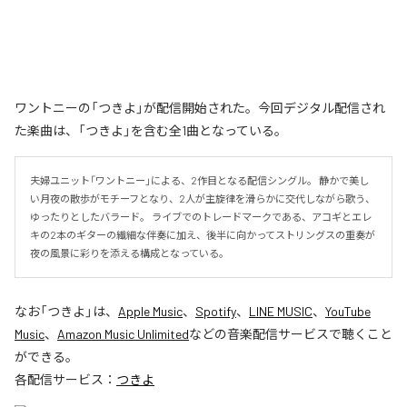
ワントニーの「つきよ」が配信開始された。今回デジタル配信され
た楽曲は、「つきよ」を含む全1曲となっている。
夫婦ユニット「ワントニー」による、2作目となる配信シングル。 静かで美し
い月夜の散歩がモチーフとなり、2人が主旋律を滑らかに交代しながら歌う、
ゆったりとしたバラード。 ライブでのトレードマークである、アコギとエレ
キの2本のギターの繊細な伴奏に加え、後半に向かってストリングスの重奏が
夜の風景に彩りを添える構成となっている。
なお「
つきよ
」は、
Apple Music
、
Spotify
、
LINE MUSIC
、
YouTube
Music
、
Amazon Music Unlimited
などの音楽配信サービスで聴くこと
ができる。
各配信サービス：
つきよ