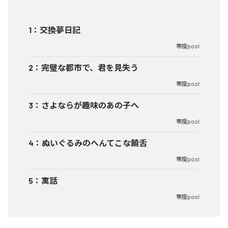
1
：
交換夢日記
零度pool
2
：
完璧な都市で、君を見失う
零度pool
3
：
さよならが趣味のあの子へ
零度pool
4
：
ぬいぐるみのへんてこな饒舌
零度pool
5
：
寓話
零度pool