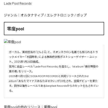
Lade Pool Records
ジャンル：
オルタナティブ
/
エレクトロニック
/
ポップ
零度pool
ボーカル、美術担当の『Ç‰∮Å』と、ネオンネウロン名義でも知られるトラ
ックメイカー『木田昨年』による無政府状態ポストシューゲイザー・ユニッ
ト。2025年1月26日結成。

翌月に自主レーベル『Lade Pool Records』を設立し、1st album『絶対零度の
夏の骨』をリリース。

2025年11月12日にSODA ROOM RECORDSと共同リリースされた3rd 
album『あなたマイナスあなたはせかい』がCD化され、全国デビューを果た
す。同作は海外レーベルであるGerpfast Recordsからカセット化もされてい
る。
零度pool
の他のリリース：
零度pool