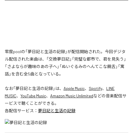
零度poolの「夢日記と生活の記録」が配信開始された。今回デジタ
ル配信された楽曲は、「交換夢日記」「完璧な都市で、君を見失う」
「さよならが趣味のあの子へ」「ぬいぐるみのへんてこな饒舌」「寓
話」を含む全5曲となっている。
なお「
夢日記と生活の記録
」は、
Apple Music
、
Spotify
、
LINE
MUSIC
、
YouTube Music
、
Amazon Music Unlimited
などの音楽配信サ
ービスで聴くことができる。
各配信サービス：
夢日記と生活の記録