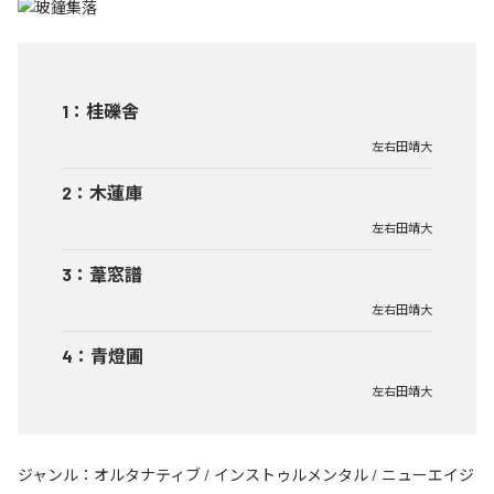
1
：
桂礫舎
左右田靖大
2
：
木蓮庫
左右田靖大
3
：
葦窓譜
左右田靖大
4
：
青燈圃
左右田靖大
ジャンル：
オルタナティブ
/
インストゥルメンタル
/
ニューエイジ