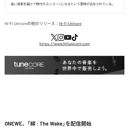
Hi-Fi Un!corn
の他のリリース：
Hi-Fi Un!corn
https://www.hifiunicorn.com
ONEWE、「線 : The Wake」を配信開始