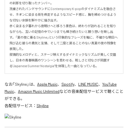
の刹那を切り取ったナンバー。

洗練されたバンドサウンドにContemporary K-popのダイナミズムを融合さ
せ、ネオンに染まる街を疾走するようなスピード感と、胸を締めつけるよう
な切ない余韻を鮮やかに描き出す。

赤く染まる夕暮れから夜明けへと移ろう景色は、終わりが訪れることを知り
ながらも、互いの記憶の中でいつまでも輝き続けたいと願う想いを映し出
す。「夏の夜に乗る Skyline」という印象的なフレーズを軸に、不確かな明日へ
飛び込む彼らの勇気と友情、そして二度と戻ることのない真夏の夜の残像を
表現した。

叙情的なメロディと、ステージ映えするダイナミックなリズムが美しく交錯
し、日本の青春映画のワンシーンを思わせる、眩しさと切なさが同居す
る"Japanese Summer Nostalgia"を体現した一曲となっている。
なお「
Skyline
」は、
Apple Music
、
Spotify
、
LINE MUSIC
、
YouTube
Music
、
Amazon Music Unlimited
などの音楽配信サービスで聴くこと
ができる。
各配信サービス：
Skyline