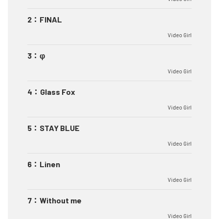
2
：
FINAL
Video Girl
3
：
φ
Video Girl
4
：
Glass Fox
Video Girl
5
：
STAY BLUE
Video Girl
6
：
Linen
Video Girl
7
：
Without me
Video Girl