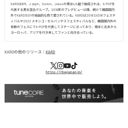
KARDはBM、J.seph、Somin、Jiwooの男女4人組で結成される、K-POPを
代表する男女混合グループ。2016年のプレデビュー以降、続けて韓国国内
外でKARDだけの独自的な色で愛されている。KARDは2018 SXSWフェステ
ィバルや2022 メキシコ・セルバンテスフェスティバルなど、韓国国内外の
有数のフェスにてK-POPを代表してステージに立っており、南米と北米から
ヨーロッパ、アジアを行き来してファンと向き合っている。
KARD
の他のリリース：
KARD
https://rbwjapan.jp/