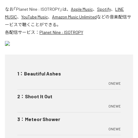
なお「
Planet Nine : ISOTROPY
」は、
Apple Music
、
Spotify
、
LINE
MUSIC
、
YouTube Music
、
Amazon Music Unlimited
などの音楽配信サ
ービスで聴くことができる。
各配信サービス：
Planet Nine : ISOTROPY
1
：
Beautiful Ashes
ONEWE
2
：
Shoot It Out
ONEWE
3
：
Meteor Shower
ONEWE