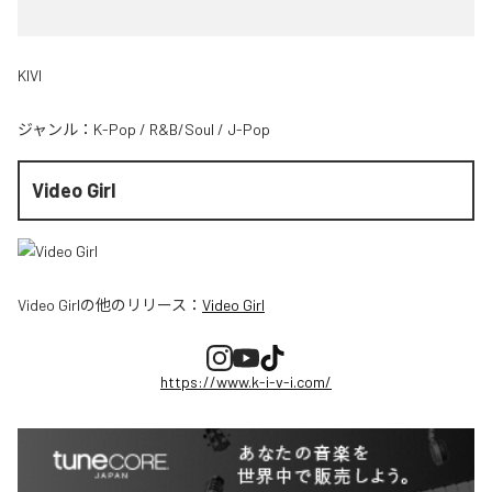
KIVI
ジャンル：
K-Pop
/
R&B/Soul
/
J-Pop
Video Girl
Video Girl
の他のリリース：
Video Girl
https://www.k-i-v-i.com/