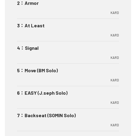
2
：
Armor
KARD
3
：
At Least
KARD
4
：
Signal
KARD
5
：
Move (BM Solo)
KARD
6
：
EASY (J.seph Solo)
KARD
7
：
Backseat (SOMIN Solo)
KARD