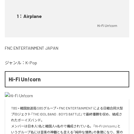
1
：
Airplane
Hi-Fi Un!corn
FNC ENTERTAINMENT JAPAN
ジャンル：
K-Pop
Hi-Fi Un!corn
TBS × 韓国放送局 SBSグループ × FNC ENTERTAINMENT による日韓合同大型
プロジェクト『THE IDOL BAND : BOY’S BATTLE』で最終優勝を収め、結成さ
れたボーイズバンド。

メンバーは日本人1名と韓国人4名ので構成されている。『Hi-Fi Un!corn』と
いうグループ名には音楽の神髄とも言える「純粋な情熱」の象徴になり、質の