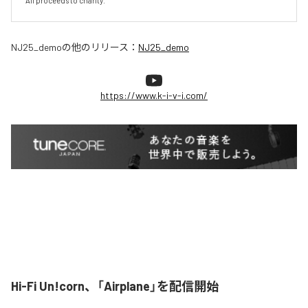
All proceeds to charity.
NJ25_demo
の他のリリース：
NJ25_demo
https://www.k-i-v-i.com/
Hi-Fi Un!corn、「Airplane」を配信開始