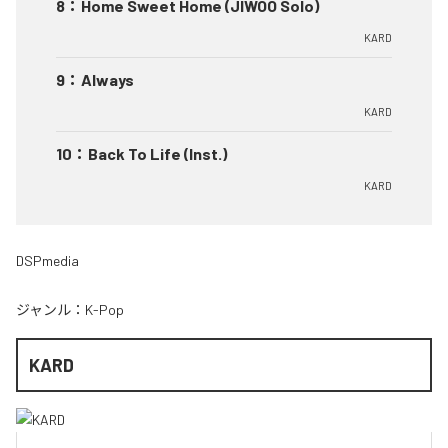
8
：
Home Sweet Home (JIWOO Solo)
KARD
9
：
Always
KARD
10
：
Back To Life (Inst.)
KARD
DSPmedia
ジャンル：
K-Pop
KARD