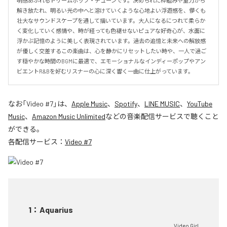
明感あふれるドリームポップ・チューンです。決められた枠組みや重力から
解き放たれ、明るい光の中へと溶けていくような心地よい浮遊感を、儚くも
壮大なサウンドスケープを通して描いています。大人になるにつれて柔らか
く変化していく感情や、時が経っても色褪せないピュアな好奇心が、水面に
浮かぶ記憶のように美しく表現されています。過去の追憶と未来への解放感
が優しく交差するこの楽曲は、心を静かにリセットしたい時や、一人で過ご
す穏やかな時間のBGMに最適で、エモーショナルなインディーポップやアン
ビエントR&Bを好むリスナーの心に深く響く一曲に仕上がっています。
なお「
Video #7
」は、
Apple Music
、
Spotify
、
LINE MUSIC
、
YouTube
Music
、
Amazon Music Unlimited
などの音楽配信サービスで聴くこと
ができる。
各配信サービス：
Video #7
1
：
Aquarius
Video Girl