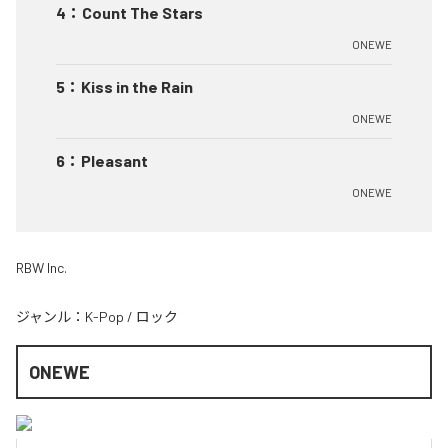
4
：
Count The Stars
ONEWE
5
：
Kiss in the Rain
ONEWE
6
：
Pleasant
ONEWE
RBW Inc.
ジャンル：
K-Pop
/
ロック
ONEWE