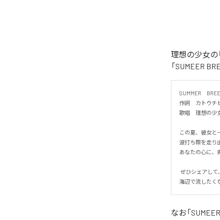
理想の少女の「
「SUMEER 
SUMMER　BREEZ
作詞　カトウチヒ
歌唱　理想の少女

この夏、彼女と一緒
波打ち際を走り出
あなたの心に、爽
 ぜひシェアして、夏の恋を一緒に感じてください！

海辺で流したく
なお「
SUMEER