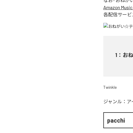
なお「
おねが
Amazon Music 
各配信サービ
1
：
お
Twinkle
ジャンル：
ア
pacchi