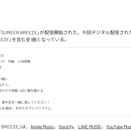
SUMEER BREEZE」が配信開始された。今回デジタル配信さ
BREEZE」を含む全1曲となっている。
E

ロ　作曲　小池直樹


に

そう。

やかで甘酸っぱい風を届ける

なる1曲を、あなたのプレイリストに。
 BREEZE
」は、
Apple Music
、
Spotify
、
LINE MUSIC
、
YouTube Mus