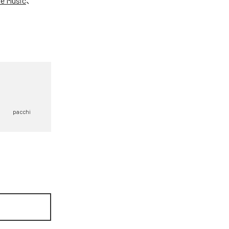
e Music
、
pacchi