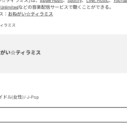
い☆ティラミス
」は、
Apple Music
、
Spotify
、
LINE MUSIC
、
YouTub
Unlimited
などの音楽配信サービスで聴くことができる。
ス：
おねがい☆ティラミス
ねがい☆ティラミス
イドル(女性)
/
J-Pop