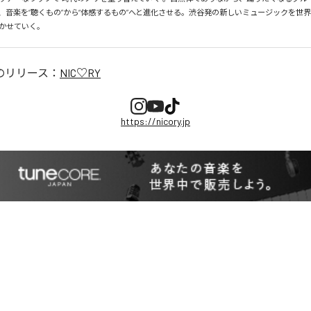
、音楽を“聴くもの”から“体感するもの”へと進化させる。渋谷発の新しいミュージックを世
かせていく。
のリリース：
NIC♡RY
https://nicory.jp