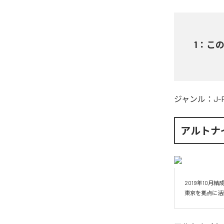
1
：
こ
ジャンル：
J-
アルトナ
2019年10月結成
東京を拠点に活