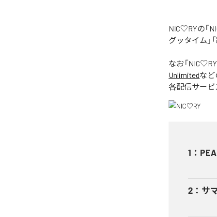
NIC♡RYの
グッタイム」「
なお「
NIC♡RY
Unlimited
など
各配信サービ
1
：
PEA
2
：
サ