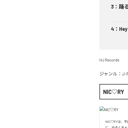
3
：
踊
4
：
He
HJ Records
ジャンル：
J-
NIC♡RY
NIC♡RYは
に、ゆるくキャ