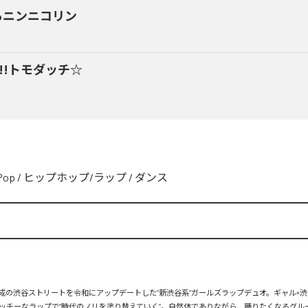
るニンニコリン
y!!トモダッチ☆
Pop
/
ヒップホップ/ラップ
/
ダンス
、平成の渋谷ストリートを令和にアップデートした“新渋谷系”ガールズラップデュオ。ギャル×渋
ッチーなラップで“時代のノリを塗り替えていく”。自然体でありながら、踊りたくなるグル