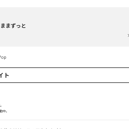
のままずっと
Pop
イト
。

動中。