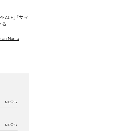
EACE」「サマ
いる。
on Music
NIC♡RY
NIC♡RY