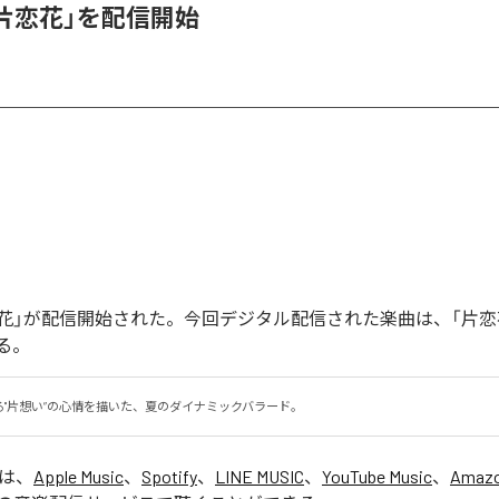
、「片恋花」を配信開始
「片恋花」が配信開始された。今回デジタル配信された楽曲は、「片恋
る。
る"片想い”の心情を描いた、夏のダイナミックバラード。
」は、
Apple Music
、
Spotify
、
LINE MUSIC
、
YouTube Music
、
Amazo