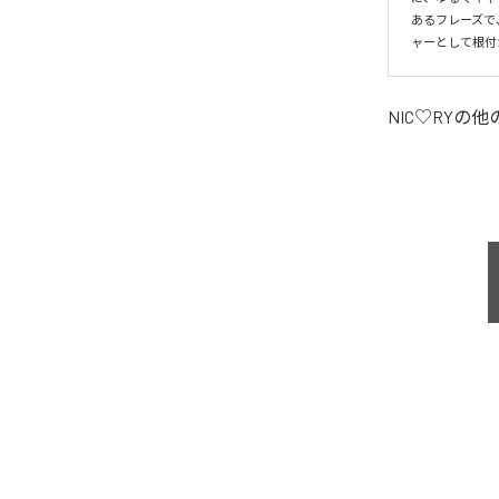
あるフレーズで
ャーとして根付
NIC♡RY
の他