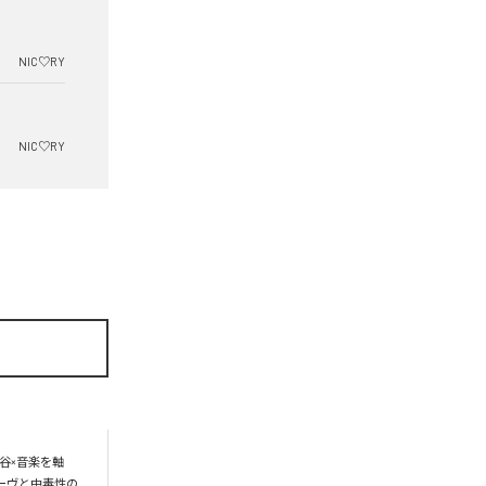
NIC♡RY
NIC♡RY
谷×音楽を軸
ーヴと中毒性の