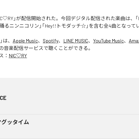
「NIC♡RY」が配信開始された。今回デジタル配信された楽曲は、「P
踊るニンニコリン」「Hey!!トモダッチ☆」を含む全4曲となって
」は、
Apple Music
、
Spotify
、
LINE MUSIC
、
YouTube Music
、
Amaz
の音楽配信サービスで聴くことができる。
ス：
NIC♡RY
CE
マグッタイム