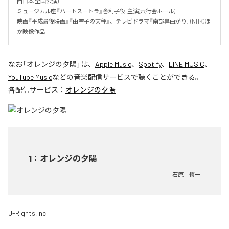
西日本 全国公演)

ミュージカル座『ハートスートラ』舎利子役:主演(六行会ホール)

映画『平成最後映画』『由宇子の天秤』、テレビドラマ『南部鼻曲がり』(NHK)ほ
か映像作品
なお「
オレンジの夕陽
」は、
Apple Music
、
Spotify
、
LINE MUSIC
、
YouTube Music
などの音楽配信サービスで聴くことができる。
各配信サービス：
オレンジの夕陽
1
：
オレンジの夕陽
石原 慎一
J-Rights,inc