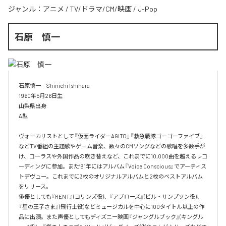
ジャンル：
アニメ
/
TV/ドラマ/CM/映画
/
J-Pop
石原 慎一
石原慎一　Shinichi Ishihara

1960年5月26日生

山梨県出身

A型

ヴォーカリストとして『仮面ライダーAGITO』『救急戦隊ゴーゴーファイブ』
などTV番組の主題歌やゲーム音楽、数々のCMソングなどの歌唱を多数手が
け、コーラスや外国作品の吹き替えなど、これまでに10,000曲を越えるレコ
ーディングに参加。また‘91年にはアルバム『Voice Conscious』でアーティス
トデヴュー。これまでに3枚のオリジナルアルバムと2枚のベストアルバム
をリリース。

俳優としても『RENT』(コリンズ役)、『アプローズ』(ビル・サンプソン役)、
『星の王子さま』(飛行士役)などミュージカルを中心に100タイトル以上の作
品に出演。また声優としてもディズニー映画『ジャングルブック』(キングル