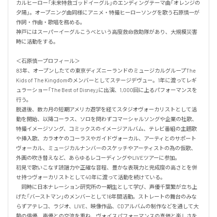
カルヒーロー「未来特救ゴッドイーグル」のエンディングテーマ曲「オレンジの
夕陽」。オープニング曲同様にアニメ・特撮ヒーローソングを歌う石原慎一が
作詞・作曲・歌唱を務める。

神戸にはスーパーイーグルこうべという高度救命救助隊があり、大規模災害
時に活動をする。

＜石原慎一プロフィール＞

83年、オープンしたての東京ディズニーランドのミュージカルグループThe 
Kids of The Kingdomのメンバーとしてステージデヴュー。1年に渡ってレギ
ュラーショー「The Best of Disney」に出演、1,000回に上るパフォーマンスを
行う。

脱退後、数カ月の短期アメリカ遊学を経てスタジオヴォーカリストとして活
動を開始、以降コーラス、ソロを問わずコマーシャルソングや企業の社歌、
特撮イメージソング、コミックスのイメージアルバム、テレビ番組の主題歌
や挿入歌、カラオケのコーラスやガイドヴォーカル、アーティとのサポート
ヴォーカル、ミュージカルナンバーのスケッチやアーティストの為の仮歌、
外画の吹き替えなど、あらゆるレコーディングやLIVEツアーに参加。

初見で歌いこなす読譜力や正確な音程、豊かな表現力と完成度の高さとを併
せ持つヴォーカリストとして40年に渡って活動を続けている。

　同時に日本ナレーション研究所の一期生として学び、声優千葉繁が立ち上
げた「バーストマン」のメンバーとして16年間活動。ストレートの舞台のみな
らずアテレコ、ラジオ、LIVE、映像作品、CDアルバムの制作などを通して大
勢の俳優、声優との交流を重ね、ヴォイスパフォーマンスの真価と楽しさを