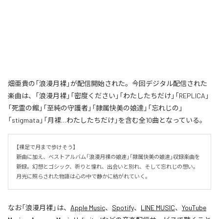
畑亜貴の「浪漫月裸」が配信開始された。今回デジタル配信された
楽曲は、「浪漫月裸」「密度ください」「わたしたちだけ」「REPLICA」
「死霊の館」「至純の守護者」「隷属快美の娘達」「忘れじの」
「stigmata」「月裸…わたしたちだけ」を含む全10曲となっている。
【裸足で月まで歩けそう】

新曲に加え、ベストアルバム「浪漫月裸の娘達」「隷属快美の娘達」収録楽曲を
新録。幻想とゴシック、祈りと憧れ、出会いと別れ、そして忘れじの想い。
月光に照らされた物語は心の中で静かに紡がれていく。
なお「
浪漫月裸
」は、
Apple Music
、
Spotify
、
LINE MUSIC
、
YouTube