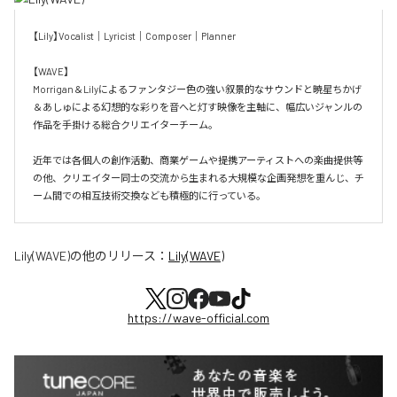
【Lily】Vocalist｜Lyricist｜Composer｜Planner

【WAVE】

Morrigan＆Lilyによるファンタジー色の強い叙景的なサウンドと暁星ちかげ
＆あしゅによる幻想的な彩りを音へと灯す映像を主軸に、幅広いジャンルの
作品を手掛ける総合クリエイターチーム。

近年では各個人の創作活動、商業ゲームや提携アーティストへの楽曲提供等
の他、クリエイター同士の交流から生まれる大規模な企画発想を重んじ、チ
ーム間での相互技術交換なども積極的に行っている。
Lily(WAVE)
の他のリリース：
Lily(WAVE)
https://wave-official.com