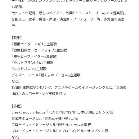
ーイ役)、『塔の上のラプンツェル』(ビッグノーズ役)やテレビシリーズなどで
も活躍。

大ヒットが記憶に新しいディズニー映画『トイ・ストーリー4』では音楽演出
を担当し、歌手・俳優・声優・演出家・プロデューサー等、多方面で活動
中。

【歌手】

『仮面ライダーアギト』主題歌

『救急戦隊ゴーゴーファイブ』主題歌

『重甲ビーファイター』主題歌

『ウルトラマンUSA』主題歌

『レッドバロン』主題歌

ディズニーアニメ『新くまのプーさん』主題歌

など。

TV番組主題歌やCMソング、アニメやゲームのイメージソングなど、10,000
曲以上のレコーディング実績を持つ。

【俳優】

Breakthrough Musical『RENT』(’98.’99.’01.日本初演版)コリンズ 役

音楽座ミュージカル『星の王子様』飛行士 役

ブロードウェイミュージカル『PIPPIN』カール大帝 役

ブロードウェイミュージカル『アプローズ』ビル・サンプソン 役

など。
