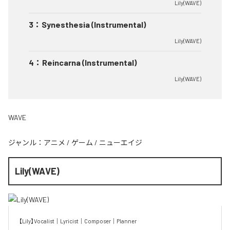
Lily(WAVE)
3
：
Synesthesia (Instrumental)
Lily(WAVE)
4
：
Reincarna (Instrumental)
Lily(WAVE)
WAVE
ジャンル：
アニメ
/
ゲーム
/
ニューエイジ
Lily(WAVE)
【Lily】Vocalist｜Lyricist｜Composer｜Planner
