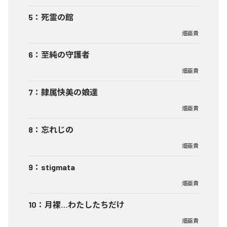
5
：
死霊の館
畑亜貴
6
：
至純の守護者
畑亜貴
7
：
隷属快美の娘達
畑亜貴
8
：
忘れじの
畑亜貴
9
：
stigmata
畑亜貴
10
：
月裸…わたしたちだけ
畑亜貴