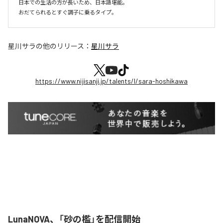
日本での生活の方が長いため、日本語堪能。

おだてられるとすぐ調子に乗るタイプ。
星川サラ
の他のリリース：
星川サラ
https://www.nijisanji.jp/talents/l/sara-hoshikawa
LunaNOVA、「砂の檻」を配信開始