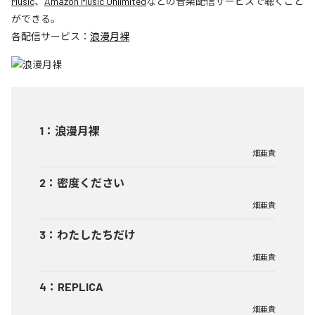
Music
、
Amazon Music Unlimited
などの音楽配信サービスで聴くこと
ができる。
各配信サービス：
浪漫月裸
1
：
浪漫月裸
畑亜貴
2
：
密度ください
畑亜貴
3
：
わたしたちだけ
畑亜貴
4
：
REPLICA
畑亜貴