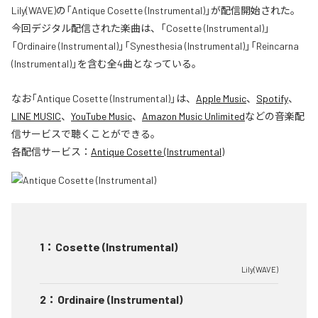
Lily(WAVE)の「Antique Cosette (Instrumental)」が配信開始された。
今回デジタル配信された楽曲は、「Cosette (Instrumental)」
「Ordinaire (Instrumental)」「Synesthesia (Instrumental)」「Reincarna
(Instrumental)」を含む全4曲となっている。
なお「
Antique Cosette (Instrumental)
」は、
Apple Music
、
Spotify
、
LINE MUSIC
、
YouTube Music
、
Amazon Music Unlimited
などの音楽配
信サービスで聴くことができる。
各配信サービス：
Antique Cosette (Instrumental)
1
：
Cosette (Instrumental)
Lily(WAVE)
2
：
Ordinaire (Instrumental)