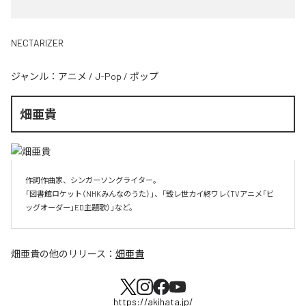
NECTARIZER
ジャンル：
アニメ
/
J-Pop
/
ポップ
畑亜貴
作詞作曲家、シンガーソングライター。

「図書館ロケット（NHKみんなのうた）」、「毀レ世カイ終ワレ（TVアニメ「ビ
ッグオーダー」ED主題歌）」など。
畑亜貴
の他のリリース：
畑亜貴
https://akihata.jp/