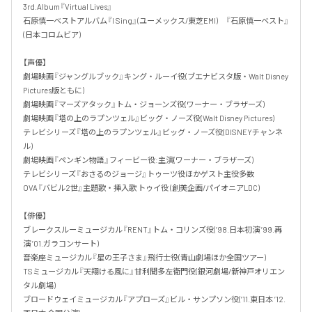
3rd.Album『Virtual Lives』

石原慎一ベストアルバム『I Sing』(ユーメックス/東芝EMI)　『石原慎一ベスト』
(日本コロムビア)

【声優】

劇場映画『ジャングルブック』キング・ルーイ役(ブエナビスタ版・Walt Disney 
Pictures版ともに)

劇場映画『マーズアタック』トム・ジョーンズ役(ワーナー・ブラザーズ)

劇場映画『塔の上のラプンツェル』ビッグ・ノーズ役(Walt Disney Pictures)

テレビシリーズ『塔の上のラプンツェル』ビッグ・ノーズ役(DISNEYチャンネ
ル)

劇場映画『ペンギン物語』フィービー役:主演(ワーナー・ブラザーズ)

テレビシリーズ『おさるのジョージ』トゥーツ役ほかゲスト主役多数

OVA『バビル2世』主題歌・挿入歌 トゥイ役 (創美企画/パイオニアLDC)

【俳優】

ブレークスルーミュージカル『RENT』トム・コリンズ役(’98.日本初演 ’99.再
演 ’01.ガラコンサート)

音楽座ミュージカル『星の王子さま』飛行士役(青山劇場ほか全国ツアー)

TSミュージカル『天翔ける風に』甘利聞多左衛門役(銀河劇場/新神戸オリエン
タル劇場)

ブロードウェイミュージカル『アプローズ』ビル・サンプソン役(’11.東日本 ’12.