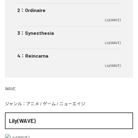
2
：
Ordinaire
Lily(WAVE)
3
：
Synesthesia
Lily(WAVE)
4
：
Reincarna
Lily(WAVE)
WAVE
ジャンル：
アニメ
/
ゲーム
/
ニューエイジ
Lily(WAVE)