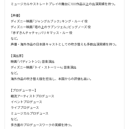
ミュージカルやストレートプレイの舞台に100作品以上の出演実績を持つ。

【声優】

ディズニー映画『ジャングルブック』キング・ルーイ 役

ディズニー映画『塔の上のラプンツェル』ビッグノーズ 役

『赤ずきんチャチャ』バリキマッス・ルー 役

など。

声優・海外作品の日本語キャストとしての吹き替えも多数出演実績を持つ。

【演出家】

映画『パディントン2』音楽演出

ディズニー映画『トイ・ストーリー4』音楽演出

など。

海外作品の吹き替え版を担当し、本国からの評価も高い。

【プロデューサー】

韓流アーティストプロデュース

イベントプロデュース

ライブプロデュース

ミュージカルプロデュース

など。

多方面のプロデュースワークの実績を持つ。
