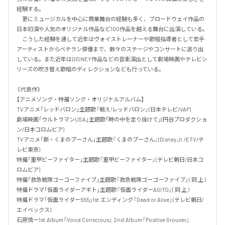
経験する。

　更にミュージカルを中心に商業舞台の経験も多く、ブロードウェイ作品の
日本初演や人気のオリジナル作品など100作品を越える舞台に出演している。

　こうした経験を通して近年はヴォイストレーナーや歌唱指導者として若手
アーティストからベテラン俳優まで、数々のステージやコンサートに送り出
している。また近年はDISNEY作品などの音楽演出として劇場映画やテレビシ
リーズの吹き替え歌唱のディレクションなども行っている。

《代表作》

【アニメソング・特撮ソング・オリジナルアルバム】

TVアニメ「レッドバロン」主題歌『戦え!レッドバロン』(日本テレビ/VAP)

劇場映画「ウルトラマンUSA」主題歌「時の中を走り抜けて」(円谷プロダクショ
ン/日本コロムビア)

TVアニメ「新・くまのプーさん」主題歌『くまのプーさん』(Disney Jr./ETV/テ
レビ東京)

特撮「重甲ビーファイター」主題歌『重甲ビーファイター』(テレビ朝日/日本コ
ロムビア)

特撮「救急戦隊ゴーコーファイブ」主題歌『救急戦隊ゴーゴーファイブ』( 同 上 )

特撮ドラマ「仮面ライダーアギト」主題歌『仮面ライダーAGITO』( 同 上 )

特撮ドラマ「仮面ライダー555」1st.エンディング『Dead or Alive』(テレビ朝日/
エイベックス)

石原慎一1st.Album『Voice Conscious』 2nd.Album『Positive Grouver』 