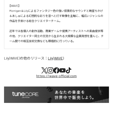
【WAVE】

Morrigan＆Lilyによるファンタジー色の強い叙景的なサウンドと暁星ちかげ
＆あしゅによる幻想的な彩りを音へと灯す映像を主軸に、幅広いジャンルの
作品を手掛ける総合クリエイターチーム。

近年では各個人の創作活動、商業ゲームや提携アーティストへの楽曲提供等
の他、クリエイター同士の交流から生まれる大規模な企画発想を重んじ、チ
ーム間での相互技術交換なども積極的に行っている。
Lily(WAVE)
の他のリリース：
Lily(WAVE)
https://wave-official.com