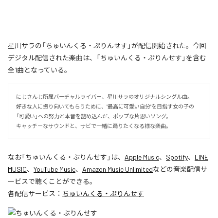
星川サラの「ちゅいんくる・ぷりんせす」が配信開始された。今回
デジタル配信された楽曲は、「ちゅいんくる・ぷりんせす」を含む
全1曲となっている。
にじさんじ所属バーチャルライバー、星川サラのオリジナルシングル曲。

好きな人に振り向いてもらうために、"最高に可愛い自分"を目指す女の子の
「可愛い」への努力と本音を詰め込んだ、ポップな片思いソング。

キャッチーなサウンドと、サビで一緒に踊りたくなる様な楽曲。
なお「
ちゅいんくる・ぷりんせす
」は、
Apple Music
、
Spotify
、
LINE
MUSIC
、
YouTube Music
、
Amazon Music Unlimited
などの音楽配信サ
ービスで聴くことができる。
各配信サービス：
ちゅいんくる・ぷりんせす