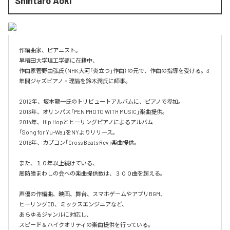
Shintaro Aoki
作編曲家、ピアニスト。

早稲田大学理工学部に在籍中、

作曲家菅野由弘氏（NHK大河「炎立つ」作曲）の元で、作曲の指導を受ける。3
年間ジャズピアノ・理論を鈴木潤氏に師事。

2012年、坂本龍一氏のトリビュートアルバムに、ピアノで参加。

2013年、オリンパス「PEN PHOTO WITH MUSIC」楽曲提供。

2014年、Hip Hopとヒーリングピアノによるアルバム

「Song for Yu-Wa」をNYよりリリース。

2016年、カプコン「Cross Beats Rev」楽曲提供。

また、１０年以上続けている、

周防猿まわしの会への楽曲提供数は、３００曲を超える。

声優の作編曲、映画、舞台、スマホゲームやアプリBGM、

ヒーリングCD、ミックスエンジニアなど、

あらゆるジャンルに対応し、

スピード＆ハイクオリティの楽曲提供を行っている。
