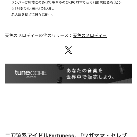
メンバーは緋成このめ（赤）雫音ゆの（水色）城宮りゅぐ（白）恋姫るる（ピン
ク）月麦ひな（黄色）の5人組。

名古屋を拠点に日々活動中。
天色のメロディー
の他のリリース：
天色のメロディー
二刀流系アイドルFortuness、「ワガママ・セレブ