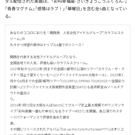
タル配信された楽曲は、「彩叫幸福論-さいきょうこうふくろん-」
「青春マグナム」「感情はラブ！」「華曜日」を含む全4曲となってい
る。
あなたのココロに彩りを！関西発　人気女性アイドルグループ「カラフルスク
リーム」の

久々かつ待望の新作はトリプルA面でのリリース！

関西を代表する女性アイドルグループとなり、

全国各地での人気、評価も高いカラフルスクリーム。

2021年秋から2022年1月までの全国12都市13公演のツアー「カラフル・ザ・ラ
イド～頂上で愛すくりーむ～」(ツアーファイナルNHK大阪ホール）、2023年3
月から6月までの全国7都市ツアー「COLORFUL SPRING TOUR2023 〜全国彩り
計画〜」(ツアーファイナル大阪城野外音楽堂2DAYS）も各所軒並みソールドア
ウトの盛況ぶ
り。　　　　　　　　　　　　　　　　　　　　　　　　　　　　　　　　　　　
2024年1月12日は大阪なんばHatchにてグループ史上最大規模でのワンマンラ
イブ「彩叫楽舞〜誰もが幸せになるライブ〜WEST」を開催。各公演でのステ
ージパフォーマンスで評価を高めた彼女
達。　　　　　　　　　　　　　　　　　　　　　　　　　　　　　　　　　　　
その間にリリースされたアルバム「Eat up the Colorful Scream!!!!!!!」はオリコ