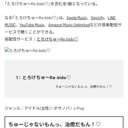
「とろけちゅ〜Re:bido♡」を含む全1曲となっている。
なお「
とろけちゅ〜Re:bido♡
」は、
Apple Music
、
Spotify
、
LINE
MUSIC
、
YouTube Music
、
Amazon Music Unlimited
などの音楽配信サ
ービスで聴くことができる。
各配信サービス：
とろけちゅ〜Re:bido♡
1
：
とろけちゅ〜Re:bido♡
ちゅーじゃないもんっ、治癒だもん！♡
ジャンル：
アイドル(女性)
/
ボサノバ
/
J-Pop
ちゅーじゃないもんっ、治癒だもん！♡