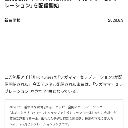
レーション」を配信開始
新曲情報
2026.8.9
二刀流系アイドルFortunessの「ワガママ・セレブレーション」が配
信開始された。今回デジタル配信された楽曲は、「ワガママ・セレ
ブレーション」を含む全1曲となっている。
365日で一番幸せな瞬間を彩る、ハッピー全開のパーティーソング！

「おめでとう！」のコールやクラップで主役もファンも一体となり、会場中が
笑顔に包まれる一曲。出会えた奇跡と特別な瞬間を、最高の祝福に変える
Fortuness流セレブレーションソングです。