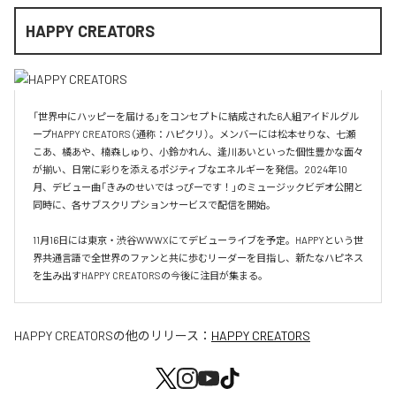
HAPPY CREATORS
「世界中にハッピーを届ける」をコンセプトに結成された6人組アイドルグル
ープHAPPY CREATORS（通称：ハピクリ）。メンバーには松本せりな、七瀬
こあ、橘あや、楠森しゅり、小鈴かれん、逢川あいといった個性豊かな面々
が揃い、日常に彩りを添えるポジティブなエネルギーを発信。2024年10
月、デビュー曲「きみのせいではっぴーです！」のミュージックビデオ公開と
同時に、各サブスクリプションサービスで配信を開始。

11月16日には東京・渋谷WWWXにてデビューライブを予定。HAPPYという世
界共通言語で全世界のファンと共に歩むリーダーを目指し、新たなハピネス
を生み出すHAPPY CREATORSの今後に注目が集まる。
HAPPY CREATORS
の他のリリース：
HAPPY CREATORS