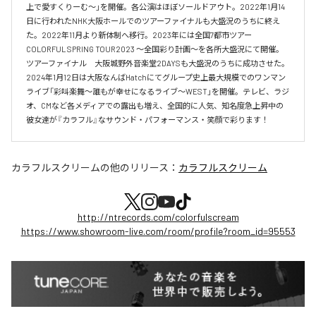
上で愛すくりーむ～」を開催。各公演はほぼソールドアウト。2022年1月14
日に行われたNHK大阪ホールでのツアーファイナルも大盛況のうちに終え
た。2022年11月より新体制へ移行。2023年には全国7都市ツアー
COLORFUL SPRING TOUR2023 〜全国彩り計画〜を各所大盛況にて開催。
ツアーファイナル　大阪城野外音楽堂2DAYSも大盛況のうちに成功させた。
2024年1月12日は大阪なんばHatchにてグループ史上最大規模でのワンマン
ライブ「彩叫楽舞〜誰もが幸せになるライブ〜WEST」を開催。テレビ、ラジ
オ、CMなど各メディアでの露出も増え、全国的に人気、知名度急上昇中の
彼女達が『カラフル』なサウンド・パフォーマンス・笑顔で彩ります！
カラフルスクリーム
の他のリリース：
カラフルスクリーム
http://ntrecords.com/colorfulscream
https://www.showroom-live.com/room/profile?room_id=95553