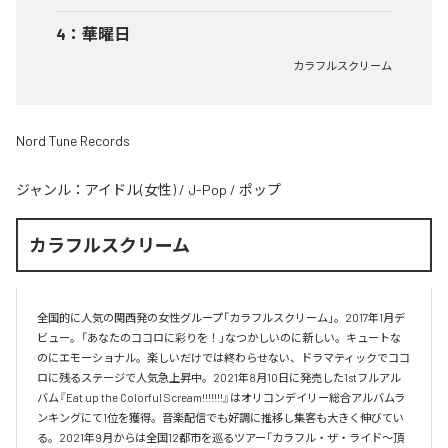
4
：
華曜日
カラフルスクリーム
Nord Tune Records
ジャンル：
アイドル(女性)
/
J-Pop
/
ポップ
カラフルスクリーム
全国的に人気の関西発の女性グループ「カラフルスクリーム」。2017年1月デ
ビュー。「あなたのココロに彩りを！」なつかしいのに新しい。キュートな
のにエモーショナル。楽しいだけでは終わらせない、ドラマティックでココ
ロに残るステージで人気急上昇中。2021年8月10日に発売した1stフルアル
バム『Eat up the Colorful Scream!!!!!!!』はオリコンデイリー総合アルバムラ
ンキングにて1位を獲得。音楽配信でも好調に推移し集客も大きく伸びてい
る。2021年9月からは全国12都市を巡るツアー「カラフル・ザ・ライド～頂