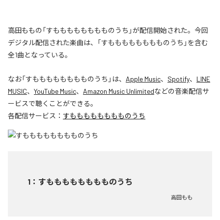
高田ももの「すもももももももものうち」が配信開始された。今回
デジタル配信された楽曲は、「すもももももももものうち」を含む
全1曲となっている。
なお「
すもももももももものうち
」は、
Apple Music
、
Spotify
、
LINE
MUSIC
、
YouTube Music
、
Amazon Music Unlimited
などの音楽配信サ
ービスで聴くことができる。
各配信サービス：
すもももももももものうち
1
：
すもももももももものうち
高田もも