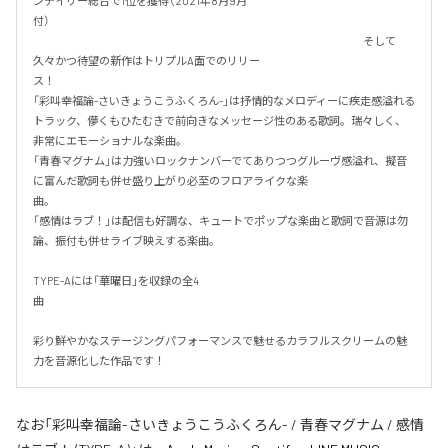
ンデイリー総合で1位を獲得（2021年8月9月
付）　　　　　　　　　　　　　　　　　　　　　　　　　　　　　　　　　　　　　
　　　　　　　　　　　　　　　　　　　　　　　　　　　　　　そして
久々かつ待望の新作はトリプルA面でのリリー
ス！　　　　　　　　　　　　　　　　　　　　　　　　　　　　　　　　　　　
「彩叫幸福論-さいきょうこうふくろん-」は抒情的なメロディーに疾走感溢れる
トラック、儚くもひたむきで前向きなメッセージ性のある歌詞。瑞々しく、
非常にエモーショナルな楽曲。　　　　　　　　　　　　　　　　                                                                                                                                                                              
「青春マグナム」は力強いロックナンバーでてありつつグルーヴ感溢れ、擬音
に富んだ歌詞も併せ盛り上がり必至のフロアライクな楽
曲。　　　　　　　　　　　　　　　　　　　　　　　　　　　　　　　　　　　
「感情はラブ！」は配信も好調な、キュートでポップな楽曲と歌詞で音源は勿
論、振付も併せライブ映えする楽曲。　

TYPE-Aには「華曜日」を収録の全4
曲　　　　　　　　　　　　　　　　　　　　　　　

彩り鮮やかなステージングパフォーマンスで魅せるカラフルスクリームの魅
力を音源化した作品です！
なお「
彩叫幸福論-さいきょうこうふくろん- / 青春マグナム / 感情