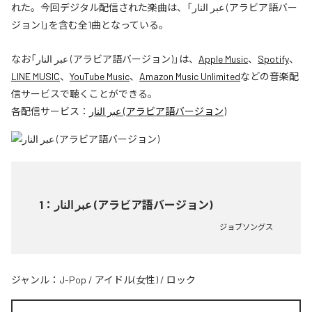
れた。今回デジタル配信された楽曲は、「عبر النار (アラビア語バー
ジョン)」を含む全1曲となっている。
なお「
عبر النار (アラビア語バージョン)
」は、
Apple Music
、
Spotify
、
LINE MUSIC
、
YouTube Music
、
Amazon Music Unlimited
などの音楽配
信サービスで聴くことができる。
各配信サービス：
عبر النار (アラビア語バージョン)
1
：
عبر النار (アラビア語バージョン)
ジョブソングス
ジャンル：
J-Pop
/
アイドル(女性)
/
ロック