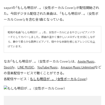
sayuriの「もしも明日が…。 (女性ボーカル Cover)」が配信開始され
た。今回デジタル配信された楽曲は、「もしも明日が…。 (女性ボ
ーカル Cover)」を含む全1曲となっている。
昭和の名曲「もしも明日が…。」を、女性ボーカルによるやさしいピアノバラ
ードとしてカバーしました。原曲の温かく懐かしいメロディを大切にしなが
ら、静かで柔らかな歌声とピアノで、穏やかな余韻を感じるアレンジに仕上
げています。
なお「
もしも明日が…。 (女性ボーカル Cover)
」は、
Apple Music
、
Spotify
、
LINE MUSIC
、
YouTube Music
、
Amazon Music Unlimited
など
の音楽配信サービスで聴くことができる。
各配信サービス：
もしも明日が…。 (女性ボーカル Cover)