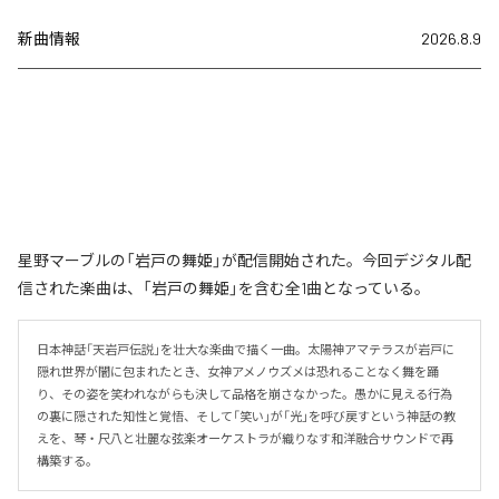
新曲情報
2026.8.9
星野マーブルの「岩戸の舞姫」が配信開始された。今回デジタル配
信された楽曲は、「岩戸の舞姫」を含む全1曲となっている。
日本神話「天岩戸伝説」を壮大な楽曲で描く一曲。太陽神アマテラスが岩戸に
隠れ世界が闇に包まれたとき、女神アメノウズメは恐れることなく舞を踊
り、その姿を笑われながらも決して品格を崩さなかった。愚かに見える行為
の裏に隠された知性と覚悟、そして「笑い」が「光」を呼び戻すという神話の教
えを、琴・尺八と壮麗な弦楽オーケストラが織りなす和洋融合サウンドで再
構築する。