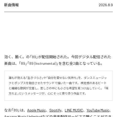
新曲情報
2026.8.9
泡く、脆く。の「89」が配信開始された。今回デジタル配信された
楽曲は、「89」「89 (Instrumental)」を含む全2曲となっている。
誰もが抱える「生きづらさ」や「自分を愛せない気持ち」を、ダンスミュージッ
クとポップスを融合させたサウンドで描いた一曲です。 疾走感のあるビート
と繊細な歌詞が交差し、苦しさの中にも小さな希望を見つけ出していく。 「味
方だよ」というメッセージが、心にそっと寄り添う作品です。
なお「
89
」は、
Apple Music
、
Spotify
、
LINE MUSIC
、
YouTube Music
、
Amazon Music Unlimited
などの音楽配信サービスで聴くことができ