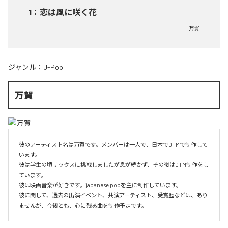
1
：
恋は風に咲く花
万賀
ジャンル：
J-Pop
万賀
彼のアーティスト名は万賀です。メンバーは一人で、日本でDTMで制作して
います。

彼は学生の頃サックスに挑戦しましたが息が続かず、その後はDTM制作をし
ています。

彼は映画音楽が好きです。japanese popを主に制作しています。

彼に関して、過去の出演イベント、共演アーティスト、受賞歴などは、あり
ませんが、今後とも、心に残る曲を制作予定です。