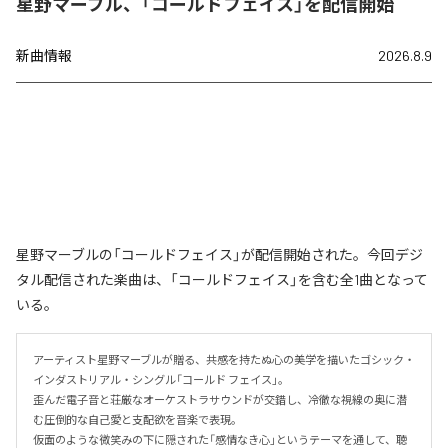
星野マーブル、「コールドフェイス」を配信開始
新曲情報
2026.8.9
星野マーブルの「コールドフェイス」が配信開始された。今回デジ
タル配信された楽曲は、「コールドフェイス」を含む全1曲となって
いる。
アーティスト星野マーブルが贈る、共感を持たぬ心の美学を描いたゴシック・
インダストリアル・シングル「コールド フェイス」。

歪んだ電子音と荘厳なオーケストラサウンドが交錯し、冷徹な視線の奥に潜
む圧倒的な自己愛と支配欲を音楽で表現。

仮面のような微笑みの下に隠された「感情なき心」というテーマを通して、聴