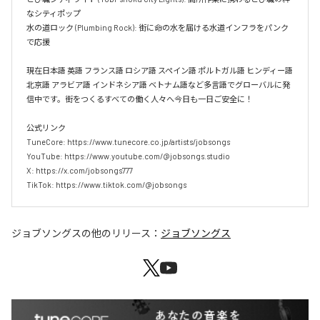
なシティポップ  

水の道ロック (Plumbing Rock): 街に命の水を届ける水道インフラをパンク
で応援

現在日本語 英語 フランス語 ロシア語 スペイン語 ポルトガル語 ヒンディー語 
北京語 アラビア語 インドネシア語 ベトナム語など多言語でグローバルに発
信中です。街をつくるすべての働く人々へ今日も一日ご安全に！

公式リンク

TuneCore: https://www.tunecore.co.jp/artists/jobsongs

YouTube: https://www.youtube.com/@jobsongs.studio

X: https://x.com/jobsongs777

TikTok: https://www.tiktok.com/@jobsongs
ジョブソングス
の他のリリース：
ジョブソングス