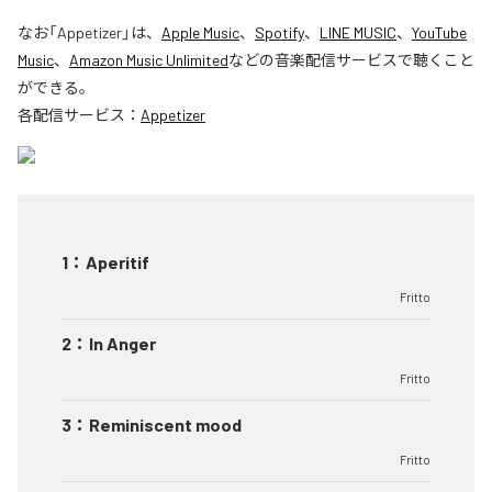
なお「
Appetizer
」は、
Apple Music
、
Spotify
、
LINE MUSIC
、
YouTube
Music
、
Amazon Music Unlimited
などの音楽配信サービスで聴くこと
ができる。
各配信サービス：
Appetizer
1
：
Aperitif
Fritto
2
：
In Anger
Fritto
3
：
Reminiscent mood
Fritto