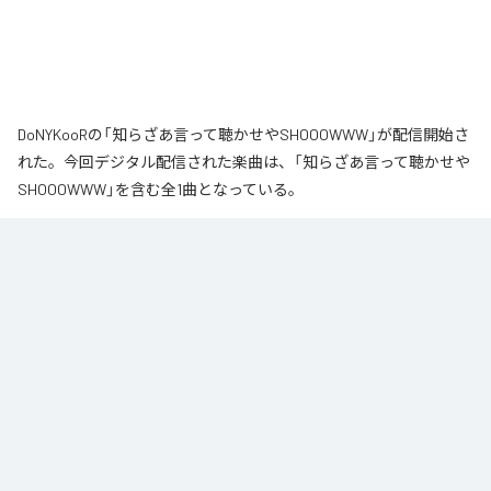
DoNYKooRの「知らざあ言って聴かせやSHOOOWWW」が配信開始さ
れた。今回デジタル配信された楽曲は、「知らざあ言って聴かせや
SHOOOWWW」を含む全1曲となっている。
なお「
知らざあ言って聴かせやSHOOOWWW
」は、
Apple Music
、
Spotify
、
LINE MUSIC
、
YouTube Music
、
Amazon Music Unlimited
など
の音楽配信サービスで聴くことができる。
各配信サービス：
知らざあ言って聴かせやSHOOOWWW
1
：
知らざあ言って聴かせやSHOOOWWW