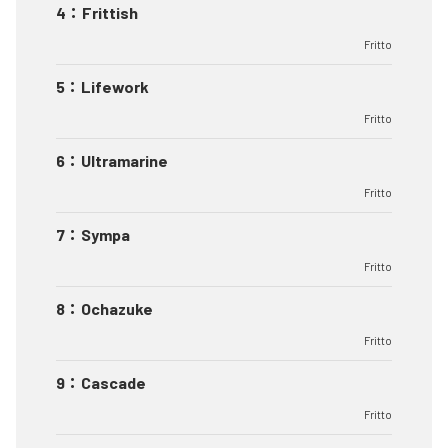
4
：
Frittish
Fritto
5
：
Lifework
Fritto
6
：
Ultramarine
Fritto
7
：
Sympa
Fritto
8
：
Ochazuke
Fritto
9
：
Cascade
Fritto