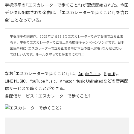
宇梶淳平の「エスカレーターで歩くこと?」が配信開始された。今回
デジタル配信された楽曲は、「エスカレーターで歩くこと?」を含む
全1曲となっている。
宇梶淳平の問題作。2023年から99.9%エスカレーターで必ず右側で立ち止ま
る男、宇梶のエスカレーターで立ち止まる応援キャンペーンソングです。日本
国民全員に「エスカレーターで立ち止まる事は本当の自己実現」なんだと知っ
てほしいんです。ルールを守ってわがままになれ！
なお「
エスカレーターで歩くこと?
」は、
Apple Music
、
Spotify
、
LINE MUSIC
、
YouTube Music
、
Amazon Music Unlimited
などの音楽配
信サービスで聴くことができる。
各配信サービス：
エスカレーターで歩くこと?