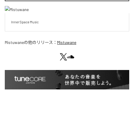
Inner Space Music
Mistuwane
の他のリリース：
Mistuwane