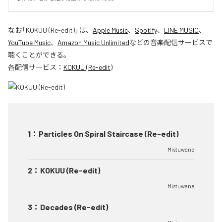
なお「
KOKUU (Re-edit)
」は、
Apple Music
、
Spotify
、
LINE MUSIC
、
YouTube Music
、
Amazon Music Unlimited
などの音楽配信サービスで
聴くことができる。
各配信サービス：
KOKUU (Re-edit)
1
：
Particles On Spiral Staircase (Re-edit)
Mistuwane
2
：
KOKUU (Re-edit)
Mistuwane
3
：
Decades (Re-edit)