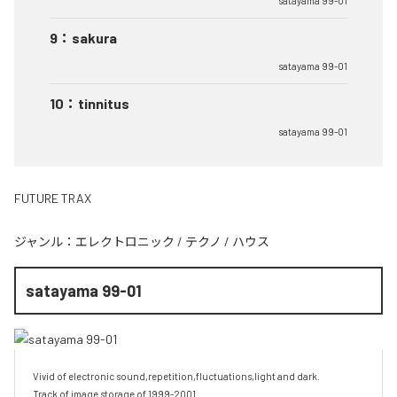
satayama 99-01
9
：
sakura
satayama 99-01
10
：
tinnitus
satayama 99-01
FUTURE TRAX
ジャンル：
エレクトロニック
/
テクノ
/
ハウス
satayama 99-01
Vivid of electronic sound,repetition,fluctuations,light and dark.

Track of image storage of 1999-2001.