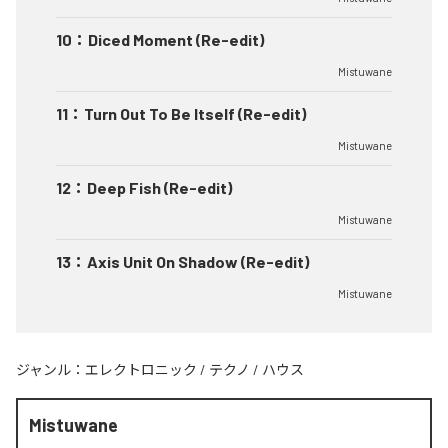
10
：
Diced Moment (Re-edit)
Mistuwane
11
：
Turn Out To Be Itself (Re-edit)
Mistuwane
12
：
Deep Fish (Re-edit)
Mistuwane
13
：
Axis Unit On Shadow (Re-edit)
Mistuwane
ジャンル：
エレクトロニック
/
テクノ
/
ハウス
Mistuwane