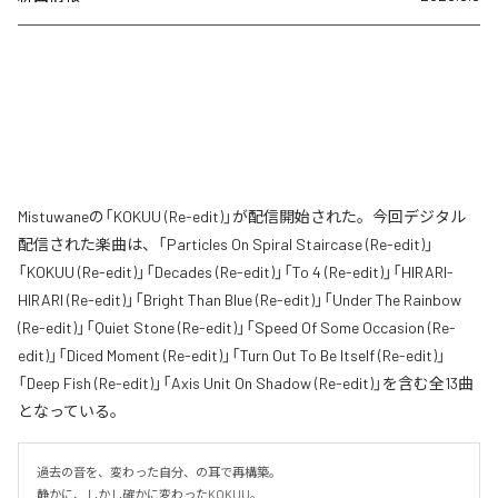
Mistuwaneの「KOKUU (Re-edit)」が配信開始された。今回デジタル
配信された楽曲は、「Particles On Spiral Staircase (Re-edit)」
「KOKUU (Re-edit)」「Decades (Re-edit)」「To 4 (Re-edit)」「HIRARI-
HIRARI (Re-edit)」「Bright Than Blue (Re-edit)」「Under The Rainbow
(Re-edit)」「Quiet Stone (Re-edit)」「Speed Of Some Occasion (Re-
edit)」「Diced Moment (Re-edit)」「Turn Out To Be Itself (Re-edit)」
「Deep Fish (Re-edit)」「Axis Unit On Shadow (Re-edit)」を含む全13曲
となっている。
過去の音を、変わった自分、の耳で再構築。

静かに、しかし確かに変わったKOKUU。