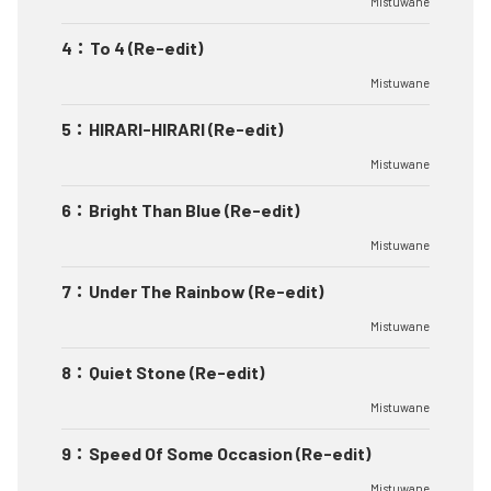
Mistuwane
4
：
To 4 (Re-edit)
Mistuwane
5
：
HIRARI-HIRARI (Re-edit)
Mistuwane
6
：
Bright Than Blue (Re-edit)
Mistuwane
7
：
Under The Rainbow (Re-edit)
Mistuwane
8
：
Quiet Stone (Re-edit)
Mistuwane
9
：
Speed Of Some Occasion (Re-edit)
Mistuwane