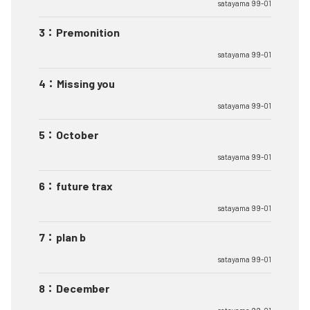
satayama 99-01
3
：
Premonition
satayama 99-01
4
：
Missing you
satayama 99-01
5
：
October
satayama 99-01
6
：
future trax
satayama 99-01
7
：
plan b
satayama 99-01
8
：
December