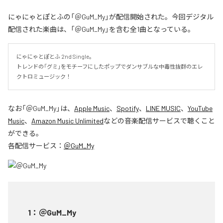
にゃにゃとぽとふの「＠GuM_My」が配信開始された。今回デジタル
配信された楽曲は、「＠GuM_My」を含む全1曲となっている。
にゃにゃとぽとふ 2nd Single。

トレンドの「グミ」をモチーフにしたポップでダンサブルな中毒性抜群のエレ
クトロミュージック！
なお「
＠GuM_My
」は、
Apple Music
、
Spotify
、
LINE MUSIC
、
YouTube
Music
、
Amazon Music Unlimited
などの音楽配信サービスで聴くこと
ができる。
各配信サービス：
＠GuM_My
1
：
＠GuM_My