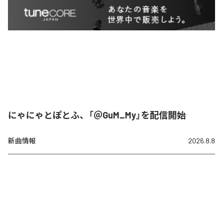
にゃにゃとぽとふ、「＠GuM_My」を配信開始
新曲情報
2026.8.8