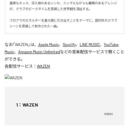
重厚なキック、没入感のあるシンセ、ミニマルながらも展開のあるアレンジ
が、クラブのピークタイムを意識した世界観を演出する。

フロアでのエネルギーを最大限に引き出すことをテーマに、国内外のクラブ
シーンを意識して制作された一曲。
なお「
WAZEN
」は、
Apple Music
、
Spotify
、
LINE MUSIC
、
YouTube
Music
、
Amazon Music Unlimited
などの音楽配信サービスで聴くこと
ができる。
各配信サービス：
WAZEN
1
：
WAZEN
HIBIKI