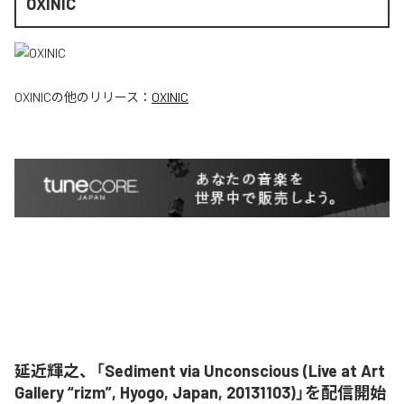
OXINIC
OXINIC
の他のリリース：
OXINIC
延近輝之、「Sediment via Unconscious (Live at Art
Gallery “rizm”, Hyogo, Japan, 20131103)」を配信開始