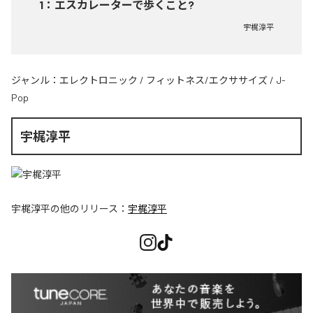
1
：
エスカレーターで歩くこと?
宇梶淳平
ジャンル：
エレクトロニック
/
フィットネス/エクササイズ
/
J-
Pop
宇梶淳平
宇梶淳平
の他のリリース：
宇梶淳平