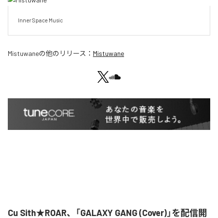
Inner Space Music
Mistuwane
の他のリリース：
Mistuwane
Cu Sith★ROAR、「GALAXY GANG (Cover)」を配信開