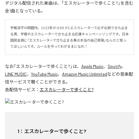
デジタル配信された楽曲は、「エスカレーターで歩くこと?」を含む
全1曲となっている。
宇梶淳平の問題作。2023年から99.9%エスカレーターで必ず右側で立ち止ま
る男、宇梶のエスカレーターで立ち止まる応援キャンペーンソングです。日本
国民全員に「エスカレーターで立ち止まる事は本当の自己実現」なんだと知っ
てほしいんです。ルールを守ってわがままになれ！
なお「
エスカレーターで歩くこと?
」は、
Apple Music
、
Spotify
、
LINE MUSIC
、
YouTube Music
、
Amazon Music Unlimited
などの音楽配
信サービスで聴くことができる。
各配信サービス：
エスカレーターで歩くこと?
1
：
エスカレーターで歩くこと?