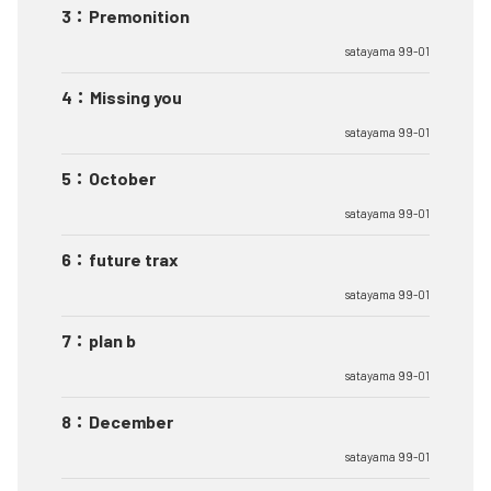
3
：
Premonition
satayama 99-01
4
：
Missing you
satayama 99-01
5
：
October
satayama 99-01
6
：
future trax
satayama 99-01
7
：
plan b
satayama 99-01
8
：
December
satayama 99-01