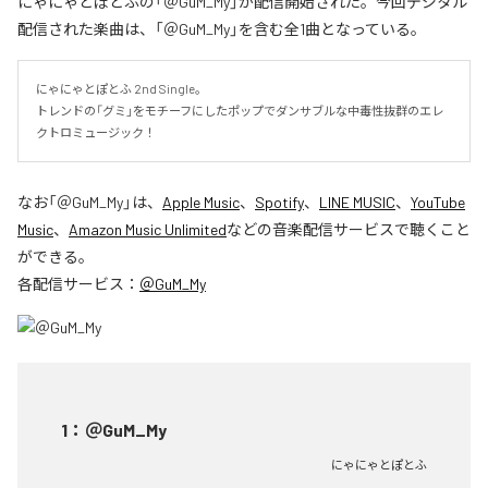
にゃにゃとぽとふの「＠GuM_My」が配信開始された。今回デジタル
配信された楽曲は、「＠GuM_My」を含む全1曲となっている。
にゃにゃとぽとふ 2nd Single。

トレンドの「グミ」をモチーフにしたポップでダンサブルな中毒性抜群のエレ
クトロミュージック！
なお「
＠GuM_My
」は、
Apple Music
、
Spotify
、
LINE MUSIC
、
YouTube
Music
、
Amazon Music Unlimited
などの音楽配信サービスで聴くこと
ができる。
各配信サービス：
＠GuM_My
1
：
＠GuM_My
にゃにゃとぽとふ