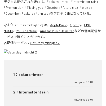
デジタル配信された楽曲は、「sakura -intro-」「Intermittent rain」
「Premonition」「Missing you」「October」「future trax」「plan b」
「December」「sakura」「tinnitus」を含む全10曲となっている。
なお「
Saturday midnight 2
」は、
Apple Music
、
Spotify
、
LINE
MUSIC
、
YouTube Music
、
Amazon Music Unlimited
などの音楽配信サ
ービスで聴くことができる。
各配信サービス：
Saturday midnight 2
1
：
sakura -intro-
satayama 99-01
2
：
Intermittent rain
satayama 99-01