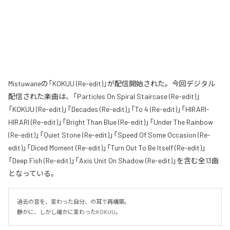
Mistuwaneの「KOKUU (Re-edit)」が配信開始された。今回デジタル
配信された楽曲は、「Particles On Spiral Staircase (Re-edit)」
「KOKUU (Re-edit)」「Decades (Re-edit)」「To 4 (Re-edit)」「HIRARI-
HIRARI (Re-edit)」「Bright Than Blue (Re-edit)」「Under The Rainbow
(Re-edit)」「Quiet Stone (Re-edit)」「Speed Of Some Occasion (Re-
edit)」「Diced Moment (Re-edit)」「Turn Out To Be Itself (Re-edit)」
「Deep Fish (Re-edit)」「Axis Unit On Shadow (Re-edit)」を含む全13曲
となっている。
過去の音を、変わった自分、の耳で再構築。

静かに、しかし確かに変わったKOKUU。