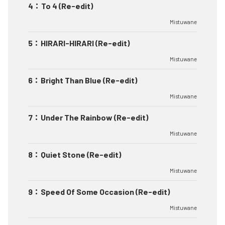
4
：
To 4 (Re-edit)
Mistuwane
5
：
HIRARI-HIRARI (Re-edit)
Mistuwane
6
：
Bright Than Blue (Re-edit)
Mistuwane
7
：
Under The Rainbow (Re-edit)
Mistuwane
8
：
Quiet Stone (Re-edit)
Mistuwane
9
：
Speed Of Some Occasion (Re-edit)
Mistuwane