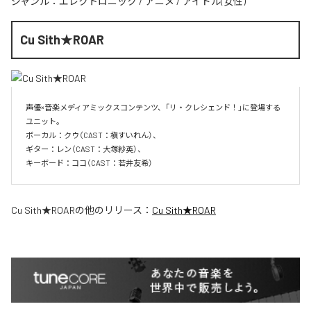
ジャンル：
エレクトロニック
/
アニメ
/
アイドル(女性)
Cu Sith★ROAR
声優×音楽メディアミックスコンテンツ、「リ・クレシェンド！」に登場する
ユニット。

ボーカル：クウ（CAST：槇すいれん）、

ギター：レン（CAST：大塚紗英）、

キーボード：ココ（CAST：若井友希）
Cu Sith★ROAR
の他のリリース：
Cu Sith★ROAR