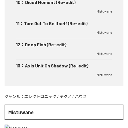
10
：
Diced Moment (Re-edit)
Mistuwane
11
：
Turn Out To Be Itself (Re-edit)
Mistuwane
12
：
Deep Fish (Re-edit)
Mistuwane
13
：
Axis Unit On Shadow (Re-edit)
Mistuwane
ジャンル：
エレクトロニック
/
テクノ
/
ハウス
Mistuwane