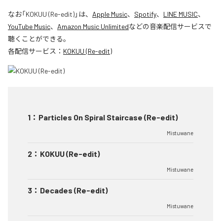
なお「
KOKUU (Re-edit)
」は、
Apple Music
、
Spotify
、
LINE MUSIC
、
YouTube Music
、
Amazon Music Unlimited
などの音楽配信サービスで
聴くことができる。
各配信サービス：
KOKUU (Re-edit)
1
：
Particles On Spiral Staircase (Re-edit)
Mistuwane
2
：
KOKUU (Re-edit)
Mistuwane
3
：
Decades (Re-edit)
Mistuwane