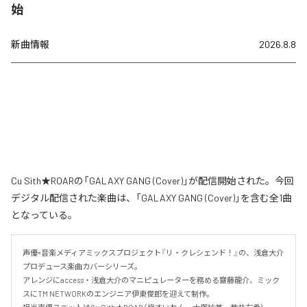
始
新曲情報
2026.8.8
Cu Sith★ROARの「GALAXY GANG (Cover)」が配信開始された。今回
デジタル配信された楽曲は、「GALAXY GANG (Cover)」を含む全1曲
となっている。
声優×音楽メディアミックスプロジェクト『リ・クレシェンド！』の、浅倉大介
プロデュース楽曲カバーシリーズ。

アレンジにaccess・浅倉大介のマニピュレーターを務める齋藤龍介、ミック
スにTM NETWORKのエンジニア伊東俊郎を迎えて制作。
