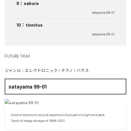
9
：
sakura
satayama 99-01
10
：
tinnitus
satayama 99-01
FUTURE TRAX
ジャンル：
エレクトロニック
/
テクノ
/
ハウス
satayama 99-01
Vivid of electronic sound,repetition,fluctuations,light and dark.

Track of image storage of 1999-2001.