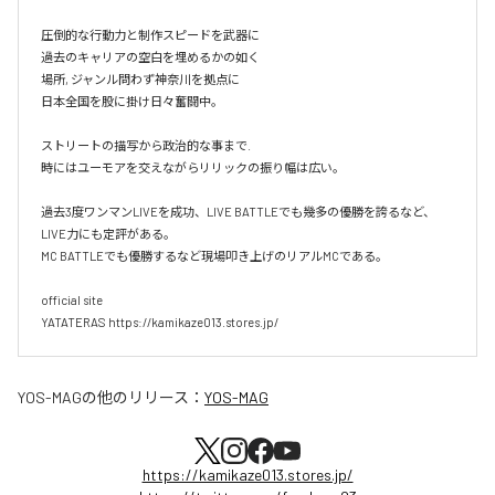
圧倒的な行動力と制作スピードを武器に

過去のキャリアの空白を埋めるかの如く

場所, ジャンル問わず神奈川を拠点に

日本全国を股に掛け日々奮闘中。

ストリートの描写から政治的な事まで.

時にはユーモアを交えながらリリックの振り幅は広い。

過去3度ワンマンLIVEを成功、LIVE BATTLEでも幾多の優勝を誇るなど、
LIVE力にも定評がある。

MC BATTLEでも優勝するなど現場叩き上げのリアルMCである。

official site

YATATERAS https://kamikaze013.stores.jp/
YOS-MAG
の他のリリース：
YOS-MAG
https://kamikaze013.stores.jp/