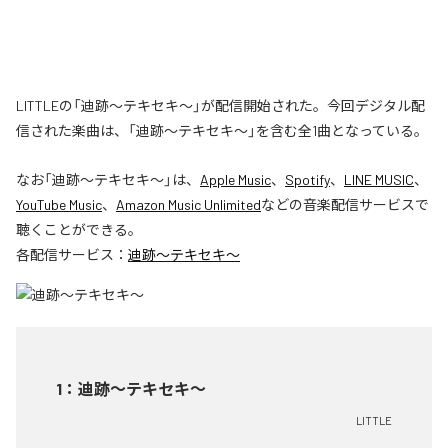
LITTLEの「迪跡〜テキセキ〜」が配信開始された。今回デジタル配
信された楽曲は、「迪跡〜テキセキ〜」を含む全1曲となっている。
なお「
迪跡〜テキセキ〜
」は、
Apple Music
、
Spotify
、
LINE MUSIC
、
YouTube Music
、
Amazon Music Unlimited
などの音楽配信サービスで
聴くことができる。
各配信サービス：
迪跡〜テキセキ〜
1
：
迪跡〜テキセキ〜
LITTLE