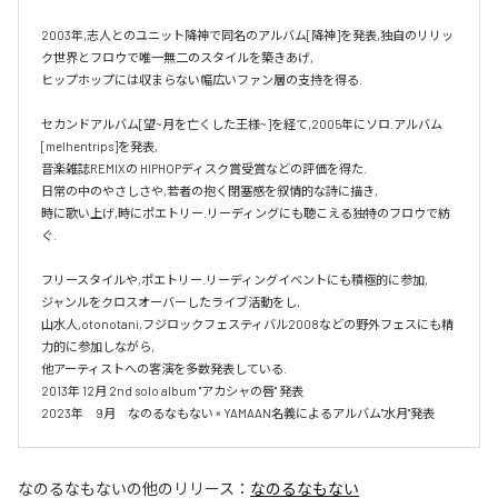
2003年,志人とのユニット降神で同名のアルバム[降神]を発表,独自のリリッ
ク世界とフロウで唯一無二のスタイルを築きあげ,

ヒップホップには収まらない幅広いファン層の支持を得る.

セカンドアルバム[望~月を亡くした王様~]を経て,2005年にソロ.アルバム 
[melhentrips]を発表,

音楽雑誌REMIXの HIPHOPディスク賞受賞などの評価を得た.

日常の中のやさしさや,若者の抱く閉塞感を叙情的な詩に描き,

時に歌い上げ,時にポエトリー.リーディングにも聴こえる独特のフロウで紡
ぐ.

フリースタイルや,ポエトリー.リーディングイベントにも積極的に参加,

ジャンルをクロスオーバーしたライブ活動をし,

山水人,otonotani,フジロックフェスティバル2008などの野外フェスにも精
力的に参加しながら,

他アーティストへの客演を多数発表している.

2013年 12月 2nd solo album "アカシャの唇" 発表

2023年　9月　なのるなもない × YAMAAN名義によるアルバム"水月"発表
なのるなもない
の他のリリース：
なのるなもない