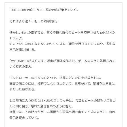
HIGH SCOREの向こうで、誰かの命が消えていく。

それはより速く、もっと効率的に。

懐かしい8bitの電子音と、重く不穏な現代のビートを交差させたYAMAANの
トラック。

その上を、なのるなもないのリリシズム、緩急を行き来するフロウ、多彩な
声色が駆け抜ける。

「WAR GAME」が描くのは、戦争が遠隔操作され、ゲームのように処理されて
いく時代の歪み。

コントローラーのボタンひとつで、世界のどこかに火が放たれる。

画面の向こうには、標的ではなく兵士がいて、家族がいて、明日を生きるは
ずだった命がある。

曲の随所に入り込むDJ SHUNのスクラッチは、言葉とビートの間をリズミカ
ルに切り裂き、壊れた通信音声のように響く。

終盤では、その断片がゲーム画面から現実へ漏れ出すノイズのように、曲の
景色を侵食していく。
