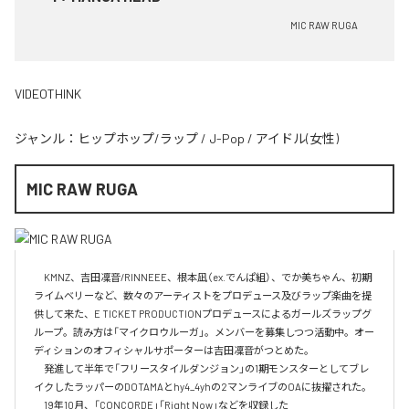
MIC RAW RUGA
VIDEOTHINK
ジャンル：
ヒップホップ/ラップ
/
J-Pop
/
アイドル(女性)
MIC RAW RUGA
　KMNZ、吉田凜音/RINNEEE、根本凪（ex.でんぱ組）、でか美ちゃん、初期
ライムベリーなど、数々のアーティストをプロデュース及びラップ楽曲を提
供して来た、E TICKET PRODUCTIONプロデュースによるガールズラップグ
ループ。読み方は「マイクロウルーガ」。メンバーを募集しつつ活動中。オー
ディションのオフィシャルサポーターは吉田凜音がつとめた。

　発進して半年で「フリースタイルダンジョン」の1期モンスターとしてブレ
イクしたラッパーのDOTAMAとhy4_4yhの2マンライブのOAに抜擢された。

　19年10月、「CONCORDE」「Right Now」などを収録した