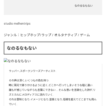
なのるなもない
studio melhentrips
ジャンル：
ヒップホップ/ラップ
/
オルタナティブ
/
ゲーム
なのるなもない
ラッパー,スポークンワーズアーティスト.

その声は深く,いくつもの色を持つ.

時に耳元で語りかけるように近く,どこかへ行ってしまいそうな程に遠い.

誰もが感じていながらも言葉にできない....そんな思いを言語化した詩が,リ
ズミカルにメロディアスに流れていく.

それは意味となり,イメージとなり,音楽となり,垣根を超えてどこまでも飛ん
でいく.
