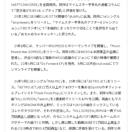
1stEP「CONCORDE」を全国発売。同作はライムスター宇多丸の連載コラムに
て「突き抜けた90’sヒップホップ愛」と評価を受けた。

　20年2月には川崎CLUB CITTA’開催の「@JAM」に出演。同月に1stシングル
「dog kawaii」をリリースし、「ライムスター宇多丸のアフター6 ジャンクシ
ョン」（TBSラジオ）にて「本格的にきっちりやり切ることで批評性すら出て
いる」「めちゃめちゃキャッチー」と評された。

　21年6月には、ラッパーのGOMESSとのツーマンライブを開催し、「Moon 
Reverb feat.GOMESS」をリリース。同年8月にはWEGO＆米原康正の企画に
登場し、渋谷109店など複数のWEGO店舗のビジョンにて紹介映像が展開さ
れた。22年4月には「Go Forward EP」を発売、9月には渋谷club asiaにてワ
ンマンライブを開催した。

　24年11月にはシングル「MAD MIC」を、25年1月には「ASTRO JET」をリリー
ス。「ASTRO JET」は22万人以上のフォロワーを集めるSpotifyのオフィシャ
ルプレイリスト「Fresh Finds Pop」にリストインした。また、同年9月には新
曲「KILL SCREEN」「watch」を2週連続でリリース＆MVを公開。両曲ともマス
タリングはWONKの井上幹が、ミックスはYUKIらの曲をミックスしている
コレナガタクロウが、それぞれ担当した。「KILL SCREEN」のMVは一晩で145
万回再生し話題となったが、のちにシステム上のバグ（偶然にもゲームのバ
グがテーマの曲で）と判明。しかし再公開した動画は6日で2万回以上再生さ
れる（12/9時点で約10.6万回再生）など、順調に評価を受けている。同年10月