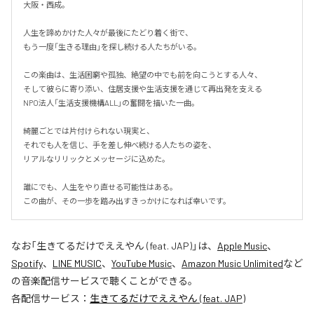
大阪・西成。

人生を諦めかけた人々が最後にたどり着く街で、

もう一度「生きる理由」を探し続ける人たちがいる。

この楽曲は、生活困窮や孤独、絶望の中でも前を向こうとする人々、

そして彼らに寄り添い、住居支援や生活支援を通じて再出発を支える

NPO法人「生活支援機構ALL」の奮闘を描いた一曲。

綺麗ごとでは片付けられない現実と、

それでも人を信じ、手を差し伸べ続ける人たちの姿を、

リアルなリリックとメッセージに込めた。

誰にでも、人生をやり直せる可能性はある。

この曲が、その一歩を踏み出すきっかけになれば幸いです。
なお「
生きてるだけでええやん (feat. JAP)
」は、
Apple Music
、
Spotify
、
LINE MUSIC
、
YouTube Music
、
Amazon Music Unlimited
など
の音楽配信サービスで聴くことができる。
各配信サービス：
生きてるだけでええやん (feat. JAP)