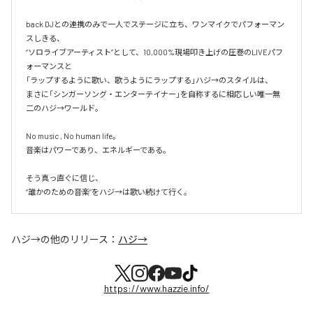
back DJとの連携のみで一人でステージに立ち、ワンマイクでパフォーマン
スしきる、

“ソロライブアーティスト”として、10,000%現場叩き上げの圧巻のLIVEパフ
ォーマンスと

「ラップするように歌い、歌うようにラップする」ハジ→のスタイルは、

まさに「シンガーソング・エンターテイナー」を自称するに相応しい唯一無
二のハジ→ワールド。

No music , No human life。

音楽はパワーであり、エネルギーである。

そう真っ直ぐに信じ、

ハジ→
の他のリリース：
ハジ→
https://www.hazzie.info/