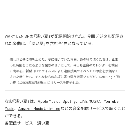
WARM DENISHの「淡い夏」が配信開始された。今回デジタル配信さ
れた楽曲は、「淡い夏」を含む全1曲となっている。
悔しさと共に時を止めた、夢に描いていた青春。あの頃のぼくたちは、止ま
った時間をうだるような暑さのせいにして、今日も空白のカレンダーを横目
に眺める。新型コロナウイルスにより遠隔授業やイベントの中止を余儀なく
された学生たち。そんな彼らの心境に寄り添う恋愛ソングだ。13th Single「淡
い夏」は2026年8月8日(土)にリリースを開始した。
なお「
淡い夏
」は、
Apple Music
、
Spotify
、
LINE MUSIC
、
YouTube
Music
、
Amazon Music Unlimited
などの音楽配信サービスで聴くこと
ができる。
各配信サービス：
淡い夏