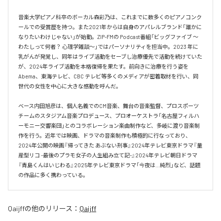
音楽大学ピアノ科卒のボーカル森彩乃は、これまでに数多くのピアノコンク
ールでの受賞歴を持つ。また2021年からは自身のアパレルブランド「誰かに
なりたいわけじゃない」が始動。ZIP-FMの Podcast番組「ビッグファイブ 〜
わたしって何者？ 心理学雑談〜」ではパーソナリティを担当中。2023 年に
乳がんが発覚し、同年はライブ活動をセーブし治療優先で活動を続けていた
が、2024年ライブ活動を本格復帰を果たす。前向きに治療を行う姿を
Abema、東海テレビ、CBC テレビ等多くのメディアが密着取材を行い、同
世代の女性を中心に大きな感動を呼んだ。

ベース内田旭彦は、個人名義でのCM音楽、舞台の音楽監督、プロスポーツ
チームのスタジアム音楽プロデュース、プロオーケストラ「名古屋フィルハ
ーモニー交響楽団」とのコラボレーション楽曲制作など、多岐に渡り音楽制
作を行う。近年では映画、ドラマの音楽制作も積極的に行なっており、
2024年公開の映画『帰ってきた あぶない刑事』2024年テレビ東京ドラマ『量
産型リコ -最後のプラモ女子の人生組み立て記-』2024年テレビ朝日ドラマ
『青島くんはいじわる』2025年テレビ東京ドラマ「今夜は…純烈」など、話題
の作品に多く携わっている。
Qaijff
の他のリリース：
Qaijff