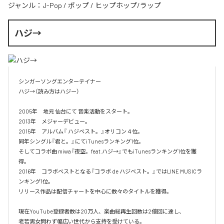
ジャンル：
J-Pop
/
ポップ
/
ヒップホップ/ラップ
ハジ→
シンガーソングエンターテイナー

ハジ→（読み方はハジー）

2005年　地元 仙台にて 音楽活動をスタート。

2013年　メジャーデビュー。

2015年　アルバム『 ハジベスト。』オリコン４位。

同年シングル『君と。』にてiTunesランキング1位。

そしてコラボ曲 miwa『夜空。feat.ハジ→』でもiTunesランキング1位を獲
得。

2016年　コラボベストとなる『コラボ de ハジベスト。』ではLINE MUSICラ
ンキング1位。

リリース作品は配信チャートを中心に数々のタイトルを獲得。

現在YouTube登録者数は20万人、楽曲総再生回数は2億回に達し、

老若男女問わず幅広い世代から支持を受けている。 
