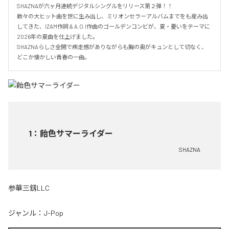
SHAZNAが六ヶ月連続デジタルシングルをリリース第２弾！！

数々の大ヒット曲を世に生み出し、ミリオンセラーアルバムまでをも産み出
してきた、IZAM作詞 & A.O.I作曲のゴールデンコンビが、夏・憂いをテーマに
2026年の夏曲を仕上げました。

SHAZNAらしさ全開で疾走感がありながらも胸の奥がキュンとして切なく、
どこか懐かしい青春の一曲。
1
：
飴色サマーライダー
SHAZNA
参華三釼LLC
ジャンル：
J-Pop