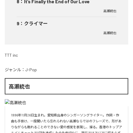
8
：
It’s Finally the End of Our Love
高瀬統也
9
：
クライマー
高瀬統也
TTT inc
ジャンル：
J-Pop
高瀬統也
1996年11月26日生まれ。愛知県出身のシンガーソングライター。作詞・作
曲も手掛け、一度聞いたら忘れられない高瀬ならではのフレーズで、形があ
りながらも触れることのできない愛の感覚を表現し、操る。香港のトップア
ルバムチャートで3冠を達成したのを皮切りに、現在ではアジアに留まらず