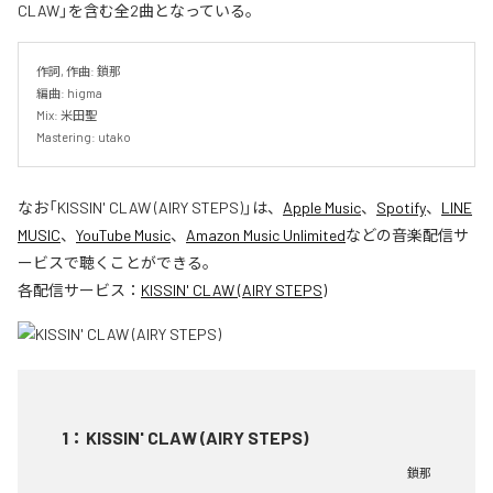
CLAW」を含む全2曲となっている。
作詞, 作曲: 鎖那

編曲: higma

Mix: 米田聖

Mastering: utako
なお「
KISSIN' CLAW (AIRY STEPS)
」は、
Apple Music
、
Spotify
、
LINE
MUSIC
、
YouTube Music
、
Amazon Music Unlimited
などの音楽配信サ
ービスで聴くことができる。
各配信サービス：
KISSIN' CLAW (AIRY STEPS)
1
：
KISSIN' CLAW (AIRY STEPS)
鎖那