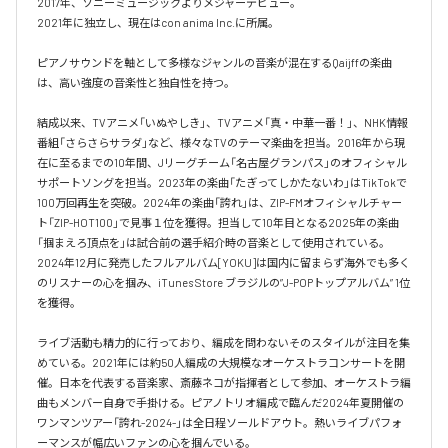
2017年、ソニーミュージックよりメジャーデビュー。

2021年に独立し、現在はcon anima Inc.に所属。

ピアノサウンドを軸として多様なジャンルの音楽が混在するQaijffの楽曲
は、高い強度の音楽性と独自性を持つ。

結成以来、TVアニメ「いぬやしき」、TVアニメ「真・中華一番！」、NHK情報
番組「さらさらサラダ」など、様々なTVのテーマ楽曲を担当。2016年から現
在に至るまでの10年間、Jリーグチーム「名古屋グランパス」のオフィシャル
サポートソングを担当。2023年の楽曲「たぎってしかたないわ」はTikTokで
100万回再生を突破。2024年の楽曲「誇れ」は、ZIP-FMオフィシャルチャー
ト「ZIP-HOT100」で見事１位を獲得。担当して10年目となる2025年の楽曲
「掴まえろ頂点を」は試合前の選手紹介時の音楽として使用されている。

2024年12月に発売したフルアルバム[YOKU]は国内に留まらず海外でも多く
のリスナーの心を掴み、iTunes Store ブラジルの”J-POPトップアルバム” 1位
を獲得。

ライブ活動も精力的に行っており、編成を問わないそのスタイルが注目を集
めている。2021年には約50人編成の大規模なオーケストラコンサートを開
催。日本を代表する音楽家、斎藤ネコが指揮者として参加、オーケストラ編
曲もメンバー自身で手掛ける。ピアノトリオ編成で臨んだ2024年夏開催の
ワンマンツアー「誇れ-2024-」は全日程ソールドアウト。熱いライブパフォ
ーマンスが幅広いファンの心を掴んでいる。
