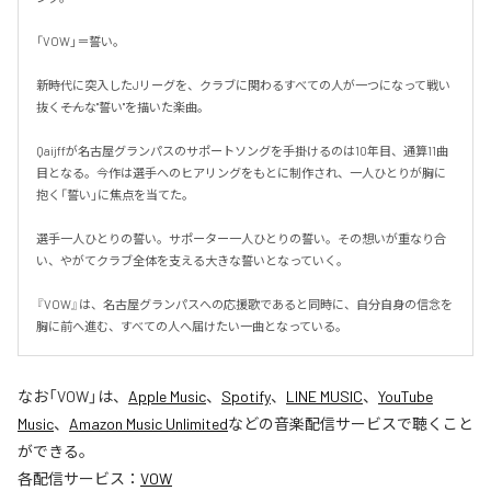
「VOW」＝誓い。

新時代に突入したJリーグを、クラブに関わるすべての人が一つになって戦い
抜く――そんな"誓い"を描いた楽曲。

Qaijffが名古屋グランパスのサポートソングを手掛けるのは10年目、通算11曲
目となる。今作は選手へのヒアリングをもとに制作され、一人ひとりが胸に
抱く「誓い」に焦点を当てた。

選手一人ひとりの誓い。サポーター一人ひとりの誓い。その想いが重なり合
い、やがてクラブ全体を支える大きな誓いとなっていく。

『VOW』は、名古屋グランパスへの応援歌であると同時に、自分自身の信念を
胸に前へ進む、すべての人へ届けたい一曲となっている。
なお「
VOW
」は、
Apple Music
、
Spotify
、
LINE MUSIC
、
YouTube
Music
、
Amazon Music Unlimited
などの音楽配信サービスで聴くこと
ができる。
各配信サービス：
VOW