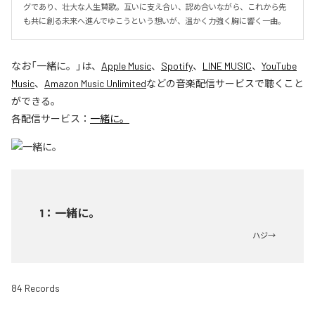
グであり、壮大な人生賛歌。互いに支え合い、認め合いながら、これから先
も共に創る未来へ進んでゆこうという想いが、温かく力強く胸に響く一曲。
なお「
一緒に。
」は、
Apple Music
、
Spotify
、
LINE MUSIC
、
YouTube
Music
、
Amazon Music Unlimited
などの音楽配信サービスで聴くこと
ができる。
各配信サービス：
一緒に。
1
：
一緒に。
ハジ→
84 Records