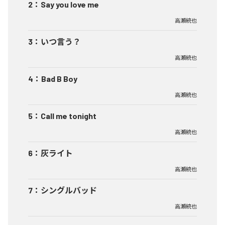
2
：
Say you love me
高瀬統也
3
：
いつ言う？
高瀬統也
4
：
Bad B Boy
高瀬統也
5
：
Call me tonight
高瀬統也
6
：
灰ライト
高瀬統也
7
：
シングルバッド
高瀬統也