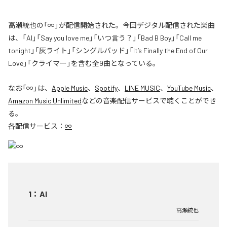
高瀬統也の「∞」が配信開始された。今回デジタル配信された楽曲
は、「AI」「Say you love me」「いつ言う？」「Bad B Boy」「Call me
tonight」「灰ライト」「シングルバッド」「It’s Finally the End of Our
Love」「クライマー」を含む全9曲となっている。
なお「
∞
」は、
Apple Music
、
Spotify
、
LINE MUSIC
、
YouTube Music
、
Amazon Music Unlimited
などの音楽配信サービスで聴くことができ
る。
各配信サービス：
∞
1
：
AI
高瀬統也