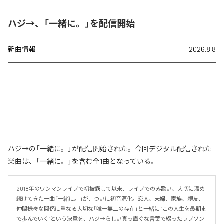
ハジ→、「一緒に。」を配信開始
新曲情報
2026.8.8
ハジ→の「一緒に。」が配信開始された。今回デジタル配信された
楽曲は、「一緒に。」を含む全1曲となっている。
2018年のワンマンライブで初披露して以来、ライブでのみ歌い、大切に温め
続けてきた一曲「一緒に。」が、ついに初音源化。恋人、夫婦、家族、親友、
仲間――様々な関係に重なる大切な「唯一無二の存在」と一緒に “この人生を最期ま
で歩んでいく”という決意を、ハジ→らしい真っ直ぐな言葉で綴ったラブソン