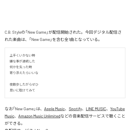
C.B. Styleの「New Game」が配信開始された。今回デジタル配信さ
れた楽曲は、「New Game」を含む全1曲となっている。
上手くいかない時

嫌な事が連続した

何かを失った時

寄り添えたらいいな

夜散歩したがらぜひ

思いに耽けてみて
なお「
New Game
」は、
Apple Music
、
Spotify
、
LINE MUSIC
、
YouTube
Music
、
Amazon Music Unlimited
などの音楽配信サービスで聴くこと
ができる。