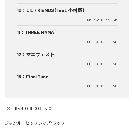
10
：
LIL FRIENDS (feat. 小林慶)
GEORGE TIGER ONE
11
：
THREE MAMA
GEORGE TIGER ONE
12
：
マニフェスト
GEORGE TIGER ONE
13
：
Final Tune
GEORGE TIGER ONE
ESPERANTO RECORDINGS
ジャンル：
ヒップホップ/ラップ