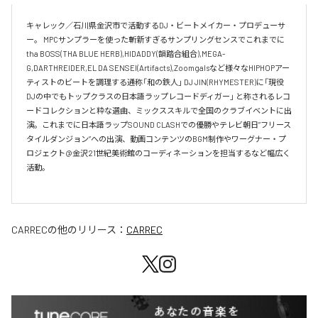
キャレック／石川県金沢市で活動するDJ・ビートメイカー・プロデューサ
ー。 MPCサンプラーを使った斬新すぎるサンプリングセンスでこれまでに
tha BOSS(THA BLUE HERB),HIDADDY(韻踏合組合),MEGA-
G,DARTHREIDER,EL DA SENSEI(Artifacts),Zoomgalsなど様々なHIPHOPアー
ティストのビートを調理する通称「和の鉄人」 DJ JIN(RHYMESTER)に「現役
DJの中でもトップクラスの日本語ラップレコードディガー」 と称されるレコ
ードコレクションと粋な選曲、ミックススキルで全国のクラブイベントに出
演。これまでに日本語ラップSOUND CLASHでの優勝やテレビ朝日”フリース
タイルダンジョン”への出演、動画コンテンツのBGM制作やワーグナー・プ
ロジェクト@金沢21世紀美術館のコーディネーションを担当するなど幅広く
活動。

CARREC
の他のリリース：
CARREC