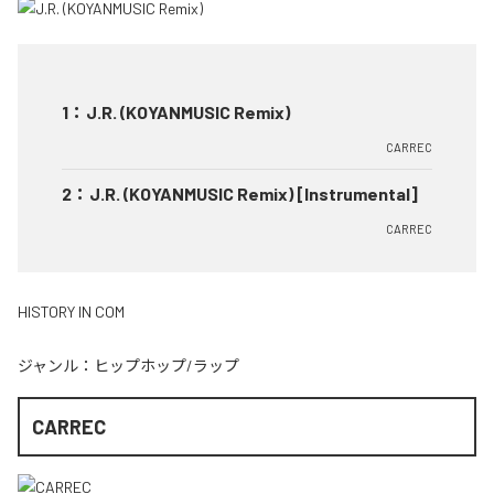
1
：
J.R. (KOYANMUSIC Remix)
CARREC
2
：
J.R. (KOYANMUSIC Remix) [Instrumental]
CARREC
HISTORY IN COM
ジャンル：
ヒップホップ/ラップ
CARREC