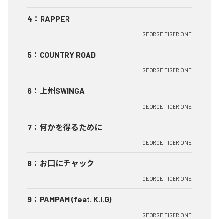
4
：
RAPPER
GEORGE TIGER ONE
5
：
COUNTRY ROAD
GEORGE TIGER ONE
6
：
上州SWINGA
GEORGE TIGER ONE
7
：
何かを得るために
GEORGE TIGER ONE
8
：
お口にチャック
GEORGE TIGER ONE
9
：
PAMPAM (feat. K.I.G)
GEORGE TIGER ONE