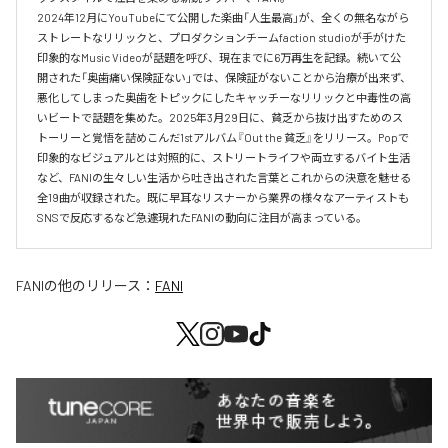
2024年12月にYouTubeにて公開した楽曲「人生最高」が、全くの無名ながら
ストレートなリリックと、プロダクションチームfaction studioが手がけた
印象的なMusic Videoが話題を呼び、現在までに6万再生を記録。続いて公
開された「奥歯痛い保険証ない」では、保険証がないことから治療が出来ず、
悪化してしまった奥歯をトピックにしたキャッチーなリリックと中毒性の高
いビートで話題を集めた。2025年3月29日に、貧乏から抜け出すためのス
トーリーと覚悟を詰めこんだ1stアルバム『Out the 貧乏』をリリース。Popで
印象的なビジュアルとは対照的に、ストリートライフや両立するバイト生活
など、FANIの生々しい生活から吐き出された言葉とこれからの決意を魅せる
全19曲が収録された。既に早耳なリスナーから業界の様々なアーティストも
SNSで反応するなど急遽現れたFANIの動向に注目が高まっている。
FANI
の他のリリース：
FANI