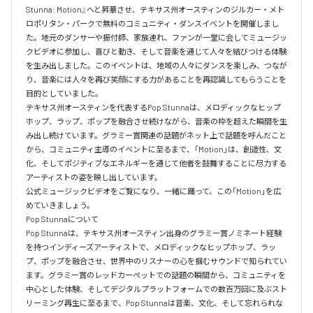
Stunna: Motion』へと昇華させ、テキサス州オースティンのジルカー・メト
ロポリタン・パークで無料のコミュニティ・ダンスイベントを開催しまし
た。地元のダンサーや振付師、家族連れ、ファンが一堂に会してミュージッ
クビデオに参加し、喜びと動き、そして音楽を通じて人々を結びつける体験
を生み出しました。このイベントは、地域の人々にダンスを楽しみ、つなが
り、音楽には人々を再び笑顔にする力があることを再認識してもらうことを
目的としていました。

テキサス州オースティンを代表するPop Stunnaは、メロディックなヒップ
ホップ、ラップ、ポップを融合させ続けながら、音楽の枠を超えた瞬間を生
み出し続けています。グラミー賞関連の話題がネット上で話題を呼んだこと
から、コミュニティ主導のイベントに至るまで、「Motion」は、創造性、文
化、そしてポジティブなエネルギーを通じて他者を鼓舞することに尽力する
アーティストの姿を映し出しています。

公式ミュージックビデオをご覧になり、一緒に踊って、この「Motion」を広
めていきましょう。

Pop Stunnaについて

Pop Stunnaは、テキサス州オースティン出身のグラミー賞ノミネート経験
を持つインディーズアーティストで、メロディックなヒップホップ、ラッ
プ、ポップを融合させ、世界中のリスナーの心を掴むサウンドで知られてい
ます。グラミー賞のレッドカーペットでの話題の瞬間から、コミュニティを
中心とした体験、そしてデジタルプラットフォームでの数百万回に及ぶスト
リーミング再生に至るまで、Pop Stunnaは音楽、文化、そして忘れられな