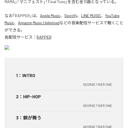
MAMA」「マニフェスト」「Final Tune」を含む全13曲となっている。
なお「
RAPPER
」は、
Apple Music
、
Spotify
、
LINE MUSIC
、
YouTube
Music
、
Amazon Music Unlimited
などの音楽配信サービスで聴くこと
ができる。
各配信サービス：
RAPPER
1
：
INTRO
GEORGE TIGER ONE
2
：
HIP-HOP
GEORGE TIGER ONE
3
：
鶴が舞う
GEORGE TIGER ONE