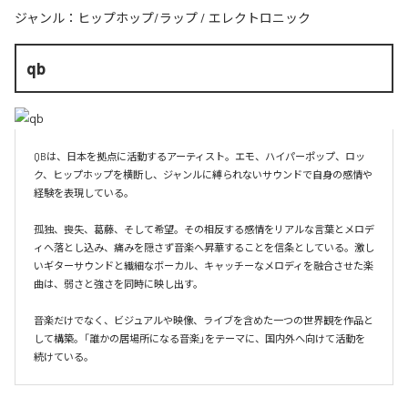
ジャンル：
ヒップホップ/ラップ
/
エレクトロニック
qb
QBは、日本を拠点に活動するアーティスト。エモ、ハイパーポップ、ロッ
ク、ヒップホップを横断し、ジャンルに縛られないサウンドで自身の感情や
経験を表現している。

孤独、喪失、葛藤、そして希望。その相反する感情をリアルな言葉とメロデ
ィへ落とし込み、痛みを隠さず音楽へ昇華することを信条としている。激し
いギターサウンドと繊細なボーカル、キャッチーなメロディを融合させた楽
曲は、弱さと強さを同時に映し出す。

音楽だけでなく、ビジュアルや映像、ライブを含めた一つの世界観を作品と
して構築。「誰かの居場所になる音楽」をテーマに、国内外へ向けて活動を
続けている。