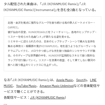
タル配信された楽曲は、「J.R. (KOYANMUSIC Remix)」「J.R.
(KOYANMUSIC Remix) [Instrumental]」を含む全2曲となっている。
北陸・金沢を拠点に強烈なグルーヴを放ち続ける和の鉄人ビートメイカー・
CARREC。

彼が仙台の至宝、HUNGER(GAGLE)をフィーチャーし、各地のヒップホップ・
リスナーを唸らせた名曲「J.R.」が新たなる姿を見せる。

リミキサーに迎えられたのは、日本のヒップホップ・シーンで絶大な支持を
集める神奈川・相模原の鬼才KOYANMUSIC。地を這うようなグルーヴィーな
ドラムブレイクと、メロウかつ妖しげな光を放つ独自のシンセサウンドが融
合。そのディープな世界観の中を、HUNGERが圧倒的なスキルで放つ鋭利な
ラップが切り裂いていく。リスナーを漆黒の夜空、そして果てしない銀河の
旅へと誘う極上のリミックスに仕上がった。
なお「
J.R. (KOYANMUSIC Remix)
」は、
Apple Music
、
Spotify
、
LINE
MUSIC
、
YouTube Music
、
Amazon Music Unlimited
などの音楽配信サ
ービスで聴くことができる。
各配信サービス：
J.R. (KOYANMUSIC Remix)