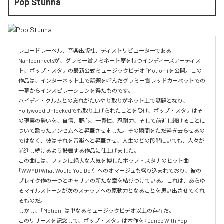
Pop Stunna
レコードレーベル、音楽出版社、ディストリビューターである
Nahfconnectsが、グラミー賞ノミネート歴を持つインディーズアーティス
ト、ポップ・スタナの最新公式ミュージックビデオ「Motion」を公開。この
作品は、インターネット上で話題を呼んだグラミー賞レッドカーペットでの
一幕からインスピレーションを得たものです。

ハイディ・クルムとの忘れがたいやり取りがネット上で話題となり、
Hollywood Unlockedでも取り上げられたことを受け、ポップ・スタナはそ
の現実の勢いを、自信、野心、一貫性、忍耐力、そして前進し続けることに
ついて歌ったアンセムへと昇華させました。その瞬間をただ過ぎ去らせるの
ではなく、彼はそれを音楽へと昇華させ、人生のどの段階にいても、人々が
前進し続けるよう鼓舞する作品に仕上げました。

この曲には、ファンに絶大な人気を博したポップ・スタナのヒット曲
「WWYD (What Would You Do?)」へのオマージュも盛り込まれており、彼の
ブレイク作の一つとキャリアの新たな章を結びつけている。これは、あらゆ
るマイルストーンが次のステップへの原動力となることを思い出させてくれ
るものだ。

しかし、「Motion」は単なるミュージックビデオ以上の存在だ。

このリリースを記念して、ポップ・スタナは本作を『Dance With Pop 