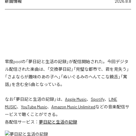
新曲情報
2026.8.8
零度poolの「夢日記と生活の記録」が配信開始された。今回デジタ
ル配信された楽曲は、「交換夢日記」「完璧な都市で、君を見失う」
「さよならが趣味のあの子へ」「ぬいぐるみのへんてこな饒舌」「寓
話」を含む全5曲となっている。
なお「
夢日記と生活の記録
」は、
Apple Music
、
Spotify
、
LINE
MUSIC
、
YouTube Music
、
Amazon Music Unlimited
などの音楽配信サ
ービスで聴くことができる。
各配信サービス：
夢日記と生活の記録