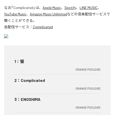
なお「
Complicated
」は、
Apple Music
、
Spotify
、
LINE MUSIC
、
YouTube Music
、
Amazon Music Unlimited
などの音楽配信サービスで
聴くことができる。
各配信サービス：
Complicated
1
：
螢
ORANGE POOLSIDE
2
：
Complicated
ORANGE POOLSIDE
3
：
ENOSHIMA
ORANGE POOLSIDE