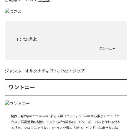
1
：
つきよ
ワントニー
ジャンル：
オルタナティブ
/
J-Pop
/
ポップ
ワントニー
関西出身のjunとzawawaによる夫婦ユニット。2024年から東京のライブハ
ウスで演奏活動を開始。 2人ともが作詞作曲、ギターボーカルを代わる代わ
る担当。ソロではできないコーラスや音の広がり、バンドでは出せない抜