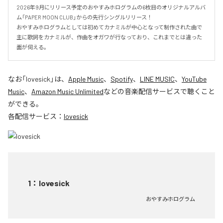
2026年9月にリリース予定のおやすみホログラムの6枚目のオリジナルアルバ
ム「PAPER MOON CLUB」からの先行シングルリリース！

おやすみホログラムとしては初めてカナミルが中心となって制作された曲で
主に歌詞をカナミルが、作曲をオガワが行なっており、これまでとは違った
面が伺える。
なお「
lovesick
」は、
Apple Music
、
Spotify
、
LINE MUSIC
、
YouTube
Music
、
Amazon Music Unlimited
などの音楽配信サービスで聴くこと
ができる。
各配信サービス：
lovesick
1
：
lovesick
おやすみホログラム