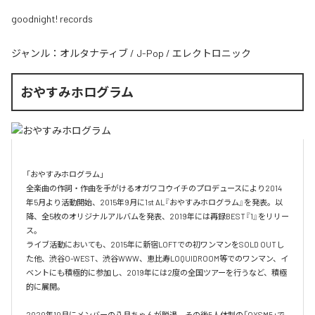
goodnight! records
ジャンル：
オルタナティブ
/
J-Pop
/
エレクトロニック
おやすみホログラム
「おやすみホログラム」

全楽曲の作詞・作曲を⼿がけるオガワコウイチのプロデュースにより2014
年5⽉より活動開始、2015年9⽉に1st AL『おやすみホログラム』を発表。以
降、全5枚のオリジナルアルバムを発表、2019年には再録BEST『1』をリリー
ス。

ライブ活動においても、2015年に新宿LOFTでの初ワンマンをSOLD OUTし
た他、渋⾕O-WEST、渋⾕WWW、恵⽐寿LOQUIDROOM等でのワンマン、イ
ベントにも積極的に参加し、2019年には2度の全国ツアーを⾏うなど、積極
的に展開。

2020年10月にメンバーの八月ちゃんが脱退、その後5人体制の「OYSM5」で