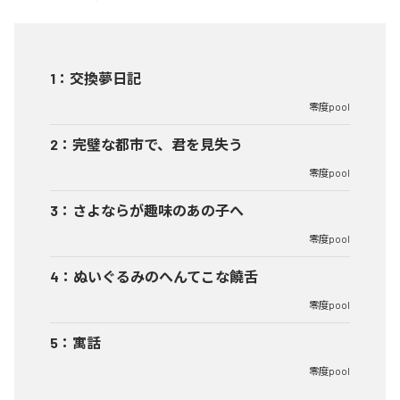
1
：
交換夢日記
零度pool
2
：
完璧な都市で、君を見失う
零度pool
3
：
さよならが趣味のあの子へ
零度pool
4
：
ぬいぐるみのへんてこな饒舌
零度pool
5
：
寓話
零度pool