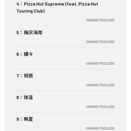
4
：
Pizza Hut Supreme (feat. Pizza Hut
Touring Club)
ORANGE POOLSIDE
5
：
梅沢海岸
ORANGE POOLSIDE
6
：
縷々
ORANGE POOLSIDE
7
：
祝祭
ORANGE POOLSIDE
8
：
体温
ORANGE POOLSIDE
9
：
晩夏
ORANGE POOLSIDE