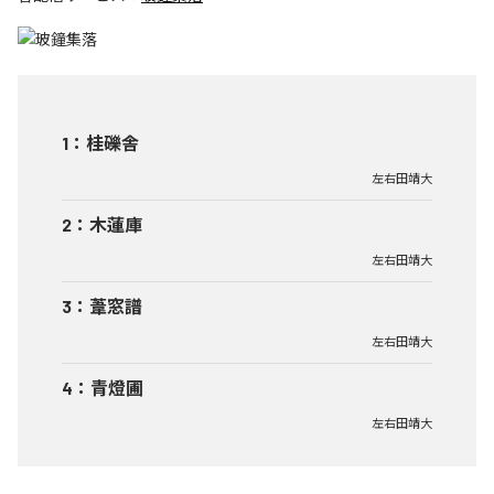
1
：
桂礫舎
左右田靖大
2
：
木蓮庫
左右田靖大
3
：
葦窓譜
左右田靖大
4
：
青燈圃
左右田靖大