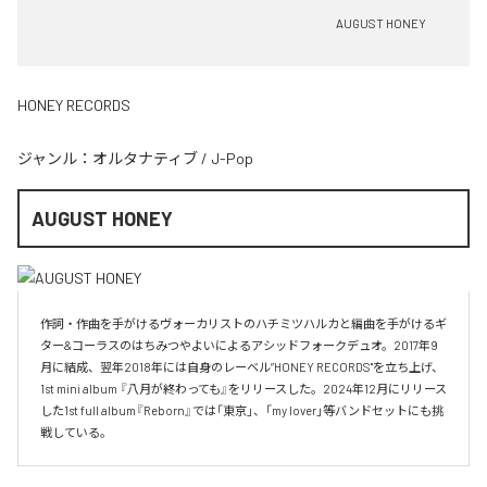
AUGUST HONEY
HONEY RECORDS
ジャンル：
オルタナティブ
/
J-Pop
AUGUST HONEY
作詞・作曲を手がけるヴォーカリストのハチミツハルカと編曲を手がけるギ
ター&コーラスのはちみつやよいによるアシッドフォークデュオ。2017年9
月に結成、翌年2018年には自身のレーベル”HONEY RECORDS"を立ち上げ、
1st mini album 『八月が終わっても』をリリースした。2024年12月にリリース
した1st full album『Reborn』では「東京」、「my lover」等バンドセットにも挑
戦している。