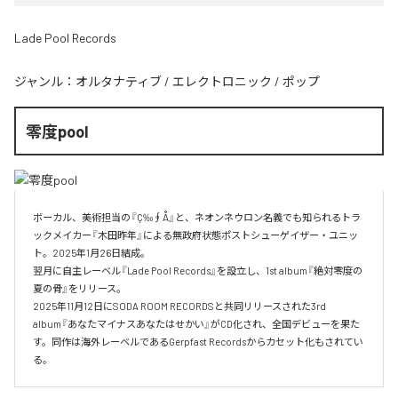
Lade Pool Records
ジャンル：
オルタナティブ
/
エレクトロニック
/
ポップ
零度pool
ボーカル、美術担当の『Ç‰∮Å』と、ネオンネウロン名義でも知られるトラ
ックメイカー『木田昨年』による無政府状態ポストシューゲイザー・ユニッ
ト。2025年1月26日結成。

翌月に自主レーベル『Lade Pool Records』を設立し、1st album『絶対零度の
夏の骨』をリリース。

2025年11月12日にSODA ROOM RECORDSと共同リリースされた3rd 
album『あなたマイナスあなたはせかい』がCD化され、全国デビューを果た
す。同作は海外レーベルであるGerpfast Recordsからカセット化もされてい
る。