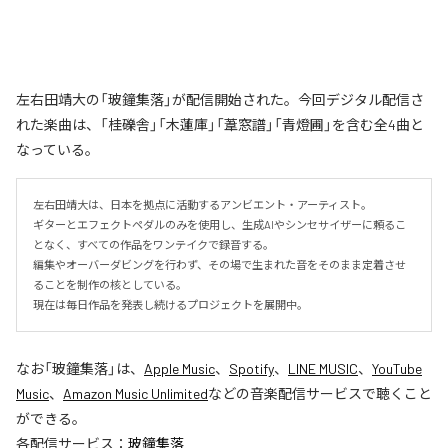
左右田靖大の「玻鐘集落」が配信開始された。今回デジタル配信さ
れた楽曲は、「桂礫舎」「木蓮庫」「葦窓譜」「青燈圃」を含む全4曲と
なっている。
左右田靖大は、日本を拠点に活動するアンビエント・アーティスト。

ギターとエフェクトペダルのみを使用し、生成AIやシンセサイザーに頼るこ
となく、すべての作品をワンテイクで録音する。

編集やオーバーダビングを行わず、その場で生まれた音をそのまま定着させ
ることを制作の核としている。

現在は毎日作品を発表し続けるプロジェクトを展開中。
なお「
玻鐘集落
」は、
Apple Music
、
Spotify
、
LINE MUSIC
、
YouTube
Music
、
Amazon Music Unlimited
などの音楽配信サービスで聴くこと
ができる。
各配信サービス：
玻鐘集落