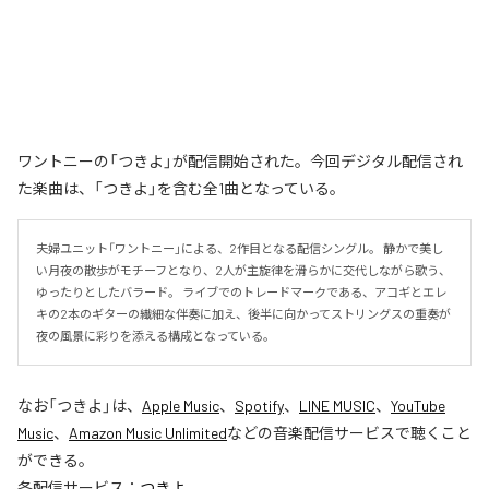
ワントニーの「つきよ」が配信開始された。今回デジタル配信され
た楽曲は、「つきよ」を含む全1曲となっている。
夫婦ユニット「ワントニー」による、2作目となる配信シングル。 静かで美し
い月夜の散歩がモチーフとなり、2人が主旋律を滑らかに交代しながら歌う、
ゆったりとしたバラード。 ライブでのトレードマークである、アコギとエレ
キの2本のギターの繊細な伴奏に加え、後半に向かってストリングスの重奏が
夜の風景に彩りを添える構成となっている。
なお「
つきよ
」は、
Apple Music
、
Spotify
、
LINE MUSIC
、
YouTube
Music
、
Amazon Music Unlimited
などの音楽配信サービスで聴くこと
ができる。
各配信サービス：
つきよ