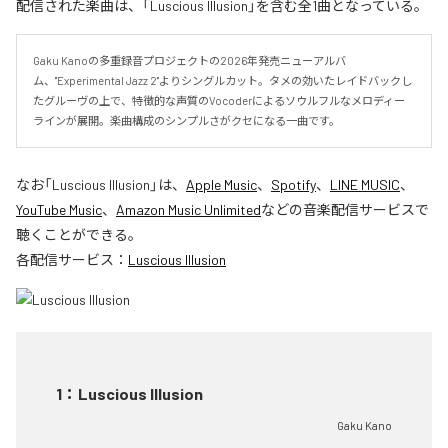
配信された楽曲は、「Luscious Illusion」を含む全1曲となっている。
Gaku Kanoの多重録音プロジェクトの2026年発売ニューアルバ
ム、"Experimental Jazz 2"よりシングルカット。タメの効いたレイドバックし
たグルーヴの上で、特徴的な声質のVocoderによるソウルフルなメロディー
ラインが展開。楽曲構成のシンプルさがクセになる一曲です。
なお「
Luscious Illusion
」は、
Apple Music
、
Spotify
、
LINE MUSIC
、
YouTube Music
、
Amazon Music Unlimited
などの音楽配信サービスで
聴くことができる。
各配信サービス：
Luscious Illusion
1
：
Luscious Illusion
Gaku Kano