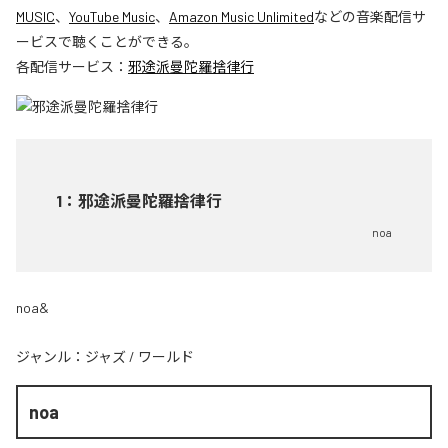
MUSIC
、
YouTube Music
、
Amazon Music Unlimited
などの音楽配信サ
ービスで聴くことができる。
各配信サービス：
邪途派曼陀羅捨律行
1
：
邪途派曼陀羅捨律行
noa
noa&
ジャンル：
ジャズ
/
ワールド
noa