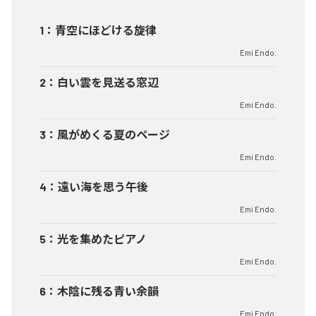
1
：
青空にほどける旋律
Emi Endo.
2
：
白い雲を見送る窓辺
Emi Endo.
3
：
風がめくる夏のページ
Emi Endo.
4
：
遠い海を思う午後
Emi Endo.
5
：
光を集めたピアノ
Emi Endo.
6
：
木陰に残る青い余韻
Emi Endo.