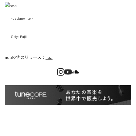
-designwriter-

Seiya Fujii
noa
の他のリリース：
noa