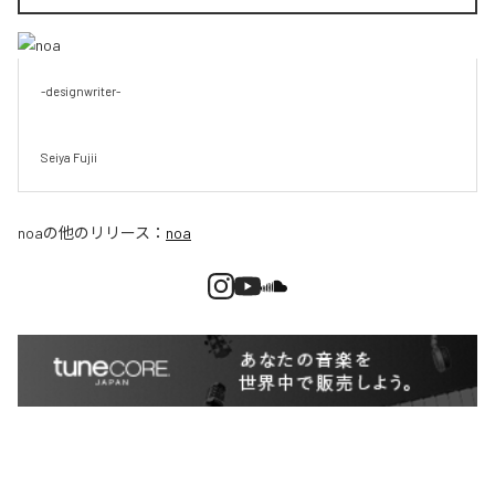
-designwriter-

Seiya Fujii
noa
の他のリリース：
noa