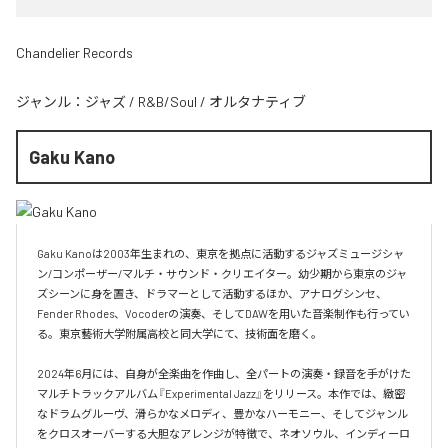
Chandelier Records
ジャンル：
ジャズ
/
R&B/Soul
/
オルタナティブ
Gaku Kano
Gaku Kanoは2003年生まれの、東京を拠点に活動するジャズミュージシャ
ン/コンポーザー/マルチ・サウンド・クリエイター。幼少期から東京のジャ
ズシーンに身を置き、ドラマーとして活動するほか、アナログシンセ、
Fender Rhodes、Vocoderの演奏、そしてDAWを用いた音楽制作も行ってい
る。東京藝術大学附属高校と同大学にて、技術面を磨く。

2024年6月には、自身が全楽曲を作曲し、全パートの演奏・録音を手がけた
マルチトラックアルバム『Experimental Jazz』をリリース。本作では、緻密
なドラムグルーヴ、滑らかなメロディ、豊かなハーモニー、そしてジャンル
をクロスオーバーする大胆なアレンジが特徴で、ネオソウル、インディーロ