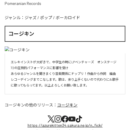
Pomeranian Records
ジャンル：
ジャズ
/
ポップ
/
ボーカロイド
コージキン
エレキインストが大好きで、中学生の時にLPベンチャ－ズ　オンステ－ジ
72の圧倒的パフォ－マンスに影響を受け

あらゆるジャンルを聞きまくり音楽関係にドップリ！作曲から作詞　編曲　
レコ－デイングまでこなします。歌は、余り上手くないので代わりにAi歌手
に歌ってもらってます。以上よろしくお願い致します。
コージキン
の他のリリース：
コージキン
https://azurekitten34.sakura.ne.jp/n_fick/