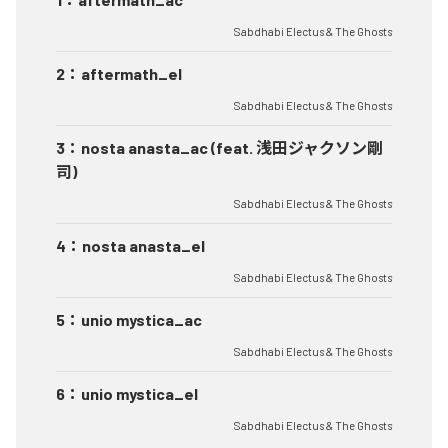
Sabdhabi Electus & The Ghosts
2
：
aftermath_el
Sabdhabi Electus & The Ghosts
3
：
nosta anasta_ac (feat. 浅田ジャクソン剛
司)
Sabdhabi Electus & The Ghosts
4
：
nosta anasta_el
Sabdhabi Electus & The Ghosts
5
：
unio mystica_ac
Sabdhabi Electus & The Ghosts
6
：
unio mystica_el
Sabdhabi Electus & The Ghosts