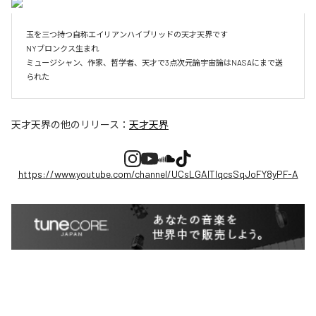
玉を三つ持つ自称エイリアンハイブリッドの天才天界です

NYブロンクス生まれ

ミュージシャン、作家、哲学者、天才で3点次元論宇宙論はNASAにまで送
られた
天才天界
の他のリリース：
天才天界
https://www.youtube.com/channel/UCsLGAITIqcsSqJoFY8yPF-A