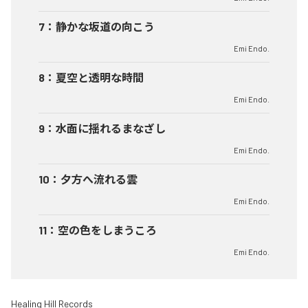
7
：
静かな坂道の向こう
Emi Endo.
8
：
夏空と透明な時間
Emi Endo.
9
：
水面に揺れるまなざし
Emi Endo.
10
：
夕方へ流れる雲
Emi Endo.
11
：
空の色をしまうころ
Emi Endo.
Healing Hill Records