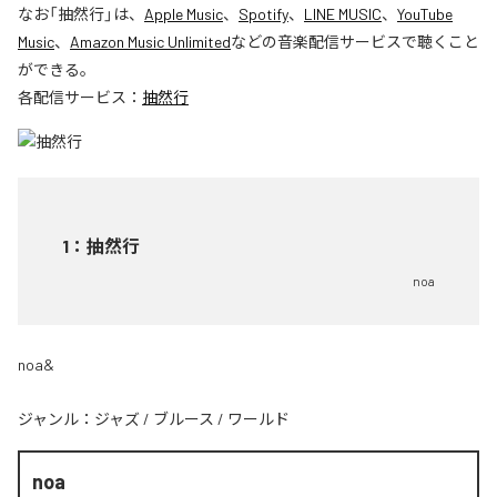
なお「
抽然行
」は、
Apple Music
、
Spotify
、
LINE MUSIC
、
YouTube
Music
、
Amazon Music Unlimited
などの音楽配信サービスで聴くこと
ができる。
各配信サービス：
抽然行
1
：
抽然行
noa
noa&
ジャンル：
ジャズ
/
ブルース
/
ワールド
noa