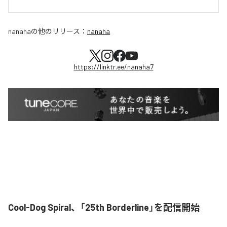
nanaha
の他のリリース：
nanaha
https://linktr.ee/nanaha7
Cool-Dog Spiral、「25th Borderline」を配信開始