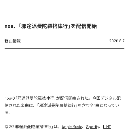
noa、「邪途派曼陀羅捨律行」を配信開始
新曲情報
2026.8.7
noaの「邪途派曼陀羅捨律行」が配信開始された。今回デジタル配
信された楽曲は、「邪途派曼陀羅捨律行」を含む全1曲となってい
る。
なお「
邪途派曼陀羅捨律行
」は、
Apple Music
、
Spotify
、
LINE