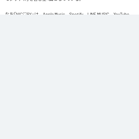
なお「
NIC♡RY
」は、
Apple Music
、
Spotify
、
LINE MUSIC
、
YouTube
Music
、
Amazon Music Unlimited
などの音楽配信サービスで聴くこと
ができる。
各配信サービス：
NIC♡RY
1
：
PEACE
NIC♡RY
2
：
サマグッタイム
NIC♡RY
3
：
踊るニンニコリン
NIC♡RY