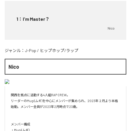
1
：
I'm Master？
Nico
ジャンル：
J-Pop
/
ヒップホップ/ラップ
Nico
関西を拠点に活動する4人組RAP CREW。

リーダーのMugi(ムギ)を中心にメンバーが集められ、2023年２月より本格
始動。メンバー全員が2023年2月時点で23歳。

メンバー構成

・Mugi(ムギ)
