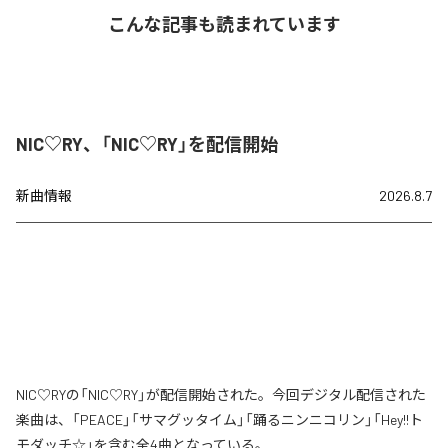
こんな記事も読まれています
NIC♡RY、「NIC♡RY」を配信開始
新曲情報
2026.8.7
NIC♡RYの「NIC♡RY」が配信開始された。今回デジタル配信された
楽曲は、「PEACE」「サマグッタイム」「踊るニンニコリン」「Hey!!ト
モダッチ☆」を含む全4曲となっている。