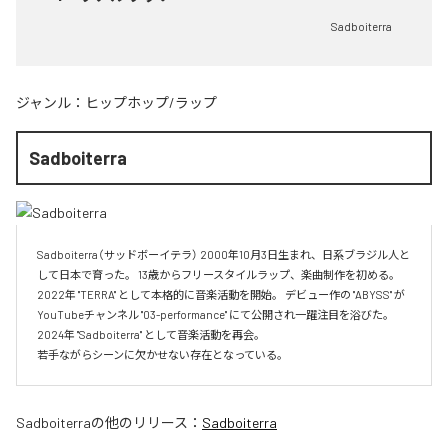
Sadboiterra
ジャンル：
ヒップホップ/ラップ
Sadboiterra
Sadboiterra（サッドボーイテラ） 2000年10月3日生まれ、日系ブラジル人と
して日本で育った。 13歳からフリースタイルラップ、楽曲制作を初める。 
2022年 "TERRA" として本格的に音楽活動を開始。 デビュー作の "ABYSS" が
YouTubeチャンネル "03-performance" にて公開され一躍注目を浴びた。 
2024年 "Sadboiterra" として音楽活動を再会。

若手ながらシーンに欠かせない存在となっている。
Sadboiterra
の他のリリース：
Sadboiterra