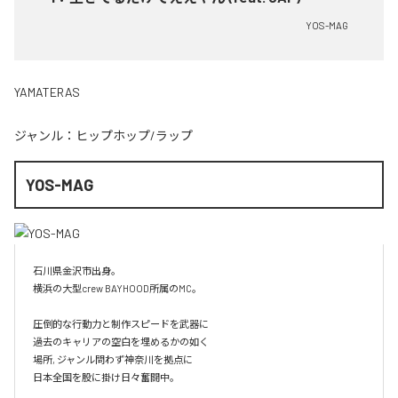
YOS-MAG
YAMATERAS
ジャンル：
ヒップホップ/ラップ
YOS-MAG
石川県金沢市出身。

横浜の大型crew BAYHOOD所属のMC。

圧倒的な行動力と制作スピードを武器に

過去のキャリアの空白を埋めるかの如く

場所, ジャンル問わず神奈川を拠点に

日本全国を股に掛け日々奮闘中。
