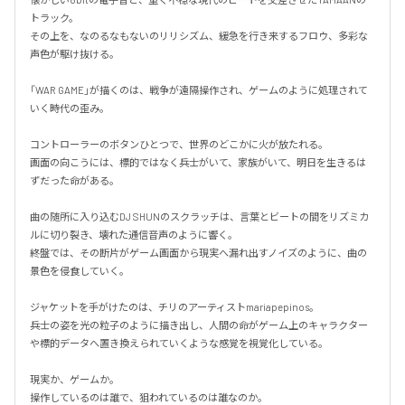
トラック。

その上を、なのるなもないのリリシズム、緩急を行き来するフロウ、多彩な
声色が駆け抜ける。

「WAR GAME」が描くのは、戦争が遠隔操作され、ゲームのように処理されて
いく時代の歪み。

コントローラーのボタンひとつで、世界のどこかに火が放たれる。

画面の向こうには、標的ではなく兵士がいて、家族がいて、明日を生きるは
ずだった命がある。

曲の随所に入り込むDJ SHUNのスクラッチは、言葉とビートの間をリズミカ
ルに切り裂き、壊れた通信音声のように響く。

終盤では、その断片がゲーム画面から現実へ漏れ出すノイズのように、曲の
景色を侵食していく。

ジャケットを手がけたのは、チリのアーティストmariapepinos。

兵士の姿を光の粒子のように描き出し、人間の命がゲーム上のキャラクター
や標的データへ置き換えられていくような感覚を視覚化している。

現実か、ゲームか。

操作しているのは誰で、狙われているのは誰なのか。
