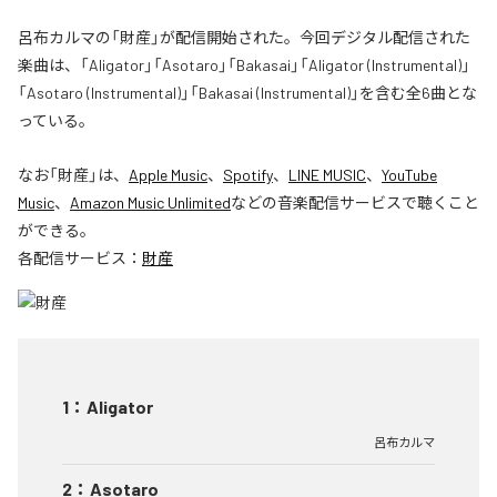
呂布カルマの「財産」が配信開始された。今回デジタル配信された
楽曲は、「Aligator」「Asotaro」「Bakasai」「Aligator (Instrumental)」
「Asotaro (Instrumental)」「Bakasai (Instrumental)」を含む全6曲とな
っている。
なお「
財産
」は、
Apple Music
、
Spotify
、
LINE MUSIC
、
YouTube
Music
、
Amazon Music Unlimited
などの音楽配信サービスで聴くこと
ができる。
各配信サービス：
財産
1
：
Aligator
呂布カルマ
2
：
Asotaro