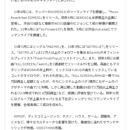
いる」「めちゃめちゃキャッチー」と評された。

　21年6月には、ラッパーのGOMESSとのツーマンライブを開催し、「Moon 
Reverb feat.GOMESS」をリリース。同年8月にはWEGO＆米原康正の企画に
登場し、渋谷109店など複数のWEGO店舗のビジョンにて紹介映像が展開さ
れた。22年4月には「Go Forward EP」を発売、9月には渋谷club asiaにてワ
ンマンライブを開催した。

　24年11月にはシングル「MAD MIC」を、25年1月には「ASTRO JET」をリリー
ス。「ASTRO JET」は22万人以上のフォロワーを集めるSpotifyのオフィシャ
ルプレイリスト「Fresh Finds Pop」にリストインした。また、同年9月には新
曲「KILL SCREEN」「watch」を2週連続でリリース＆MVを公開。両曲ともマス
タリングはWONKの井上幹が、ミックスはYUKIらの曲をミックスしている
コレナガタクロウが、それぞれ担当した。「KILL SCREEN」のMVは一晩で145
万回再生し話題となったが、のちにシステム上のバグ（偶然にもゲームのバ
グがテーマの曲で）と判明。しかし再公開した動画は6日で2万回以上再生さ
れる（12/9時点で約10.6万回再生）など、順調に評価を受けている。同年10月
にはグループ史上最大キャパとなる下北沢シャングリラにてワンマンライブ
を開催、会場満員にて成功を収めた。

　HIPHOP、ディスコミュージック、テクノ、ハウス、ゲーム、遊園地、ア
ニメなど、様々なカルチャーから影響を受けた、雑食性に溢れたサウンドや
リリックが特徴。VIDEOTHINK所属。