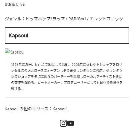
8th & Olive
ジャンル：
ヒップホップ/ラップ
/
R&B/Soul
/
エレクトロニック
Kapsoul
1998年に渡米、NY  LAでDJとして活動。2006年にセレクトショップをロサ
ンゼルスのメルローズにオープンしその後ダウンタウンに移店。ダウンタウ
ンのショップを拠点に数々のパーティーを主催しローカルアーティスト達と
の交流を深める。ビートメーカー、プロデューサーとしても日々音楽製作を
続ける。
Kapsoul
の他のリリース：
Kapsoul