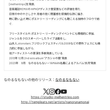
[melhentrips]を発表,

音楽雑誌REMIXの HIPHOPディスク賞受賞などの評価を得た.

日常の中のやさしさや,若者の抱く閉塞感を叙情的な詩に描き,

時に歌い上げ,時にポエトリー.リーディングにも聴こえる独特のフロウで紡
ぐ.

フリースタイルや,ポエトリー.リーディングイベントにも積極的に参加,

ジャンルをクロスオーバーしたライブ活動をし,

山水人,otonotani,フジロックフェスティバル2008などの野外フェスにも精
力的に参加しながら,

他アーティストへの客演を多数発表している.

2013年 12月 2nd solo album "アカシャの唇" 発表

2023年　9月　なのるなもない × YAMAAN名義によるアルバム"水月"発表
なのるなもない
の他のリリース：
なのるなもない
https://studio-melhentrips.com
http://templeats.net/artists/nanorunamonai