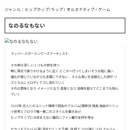
ジャンル：
ヒップホップ/ラップ
/
オルタナティブ
/
ゲーム
なのるなもない
ラッパー,スポークンワーズアーティスト.

その声は深く,いくつもの色を持つ.

時に耳元で語りかけるように近く,どこかへ行ってしまいそうな程に遠い.

誰もが感じていながらも言葉にできない....そんな思いを言語化した詩が,リ
ズミカルにメロディアスに流れていく.

それは意味となり,イメージとなり,音楽となり,垣根を超えてどこまでも飛ん
でいく.

2003年,志人とのユニット降神で同名のアルバム[降神]を発表,独自のリリッ
ク世界とフロウで唯一無二のスタイルを築きあげ,

ヒップホップには収まらない幅広いファン層の支持を得る.

セカンドアルバム[望~月を亡くした王様~]を経て,2005年にソロ.アルバム 