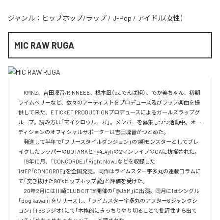
ジャンル：
ヒップホップ/ラップ
/
J-Pop
/
アイドル(女性)
MIC RAW RUGA
　KMNZ、吉田凜音/RINNEEE、根本凪（ex.でんぱ組）、でか美ちゃん、初期
ライムベリーなど、数々のアーティストをプロデュース及びラップ楽曲を提
供して来た、E TICKET PRODUCTIONプロデュースによるガールズラップグ
ループ。読み方は「マイクロウルーガ」。メンバーを募集しつつ活動中。オー
ディションのオフィシャルサポーターは吉田凜音がつとめた。

　発進して半年で「フリースタイルダンジョン」の1期モンスターとしてブレ
イクしたラッパーのDOTAMAとhy4_4yhの2マンライブのOAに抜擢された。

　19年10月、「CONCORDE」「Right Now」などを収録した
1stEP「CONCORDE」を全国発売。同作はライムスター宇多丸の連載コラムに
て「突き抜けた90’sヒップホップ愛」と評価を受けた。

　20年2月には川崎CLUB CITTA’開催の「@JAM」に出演。同月に1stシングル
「dog kawaii」をリリースし、「ライムスター宇多丸のアフター6 ジャンクシ
ョン」（TBSラジオ）にて「本格的にきっちりやり切ることで批評性すら出て