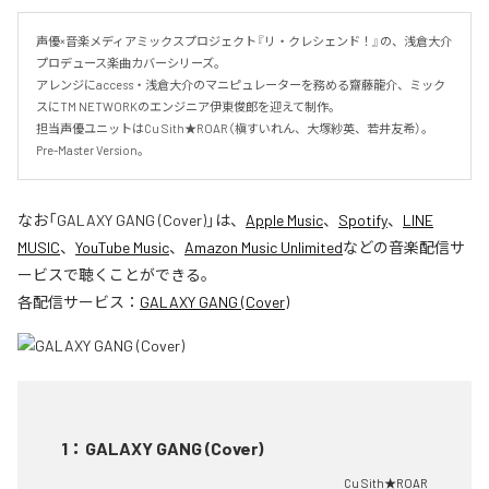
声優×音楽メディアミックスプロジェクト『リ・クレシェンド！』の、浅倉大介
プロデュース楽曲カバーシリーズ。

アレンジにaccess・浅倉大介のマニピュレーターを務める齋藤龍介、ミック
スにTM NETWORKのエンジニア伊東俊郎を迎えて制作。

担当声優ユニットはCu Sith★ROAR（槇すいれん、大塚紗英、若井友希）。
Pre-Master Version。
なお「
GALAXY GANG (Cover)
」は、
Apple Music
、
Spotify
、
LINE
MUSIC
、
YouTube Music
、
Amazon Music Unlimited
などの音楽配信サ
ービスで聴くことができる。
各配信サービス：
GALAXY GANG (Cover)
1
：
GALAXY GANG (Cover)
Cu Sith★ROAR