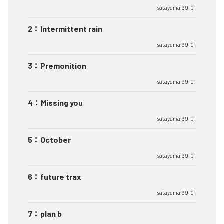
satayama 99-01
2
：
Intermittent rain
satayama 99-01
3
：
Premonition
satayama 99-01
4
：
Missing you
satayama 99-01
5
：
October
satayama 99-01
6
：
future trax
satayama 99-01
7
：
plan b