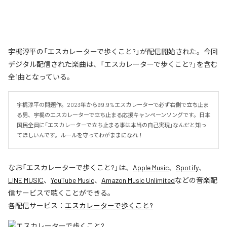
宇梶淳平の「エスカレーターで歩くこと?」が配信開始された。今回
デジタル配信された楽曲は、「エスカレーターで歩くこと?」を含む
全1曲となっている。
宇梶淳平の問題作。2023年から99.9%エスカレーターで必ず右側で立ち止ま
る男、宇梶のエスカレーターで立ち止まる応援キャンペーンソングです。日本
国民全員に「エスカレーターで立ち止まる事は本当の自己実現」なんだと知っ
てほしいんです。ルールを守ってわがままになれ！
なお「
エスカレーターで歩くこと?
」は、
Apple Music
、
Spotify
、
LINE MUSIC
、
YouTube Music
、
Amazon Music Unlimited
などの音楽配
信サービスで聴くことができる。
各配信サービス：
エスカレーターで歩くこと?