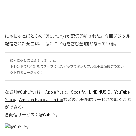
にゃにゃとぽとふの「＠GuM_My」が配信開始された。今回デジタル
配信された楽曲は、「＠GuM_My」を含む全1曲となっている。
にゃにゃとぽとふ 2nd Single。

トレンドの「グミ」をモチーフにしたポップでダンサブルな中毒性抜群のエレ
クトロミュージック！
なお「
＠GuM_My
」は、
Apple Music
、
Spotify
、
LINE MUSIC
、
YouTube
Music
、
Amazon Music Unlimited
などの音楽配信サービスで聴くこと
ができる。
各配信サービス：
＠GuM_My