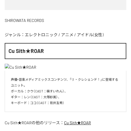
SHIROWATA RECORDS
ジャンル：
エレクトロニック
/
アニメ
/
アイドル(女性)
Cu Sith★ROAR
声優×音楽メディアミックスコンテンツ、「リ・クレシェンド！」に登場する
ユニット。

ボーカル：クウ（CAST：槇すいれん）、

ギター：レン（CAST：大塚紗英）、

キーボード：ココ（CAST：若井友希）
Cu Sith★ROAR
の他のリリース：
Cu Sith★ROAR