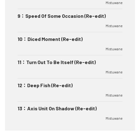
Mistuwane
9
：
Speed Of Some Occasion (Re-edit)
Mistuwane
10
：
Diced Moment (Re-edit)
Mistuwane
11
：
Turn Out To Be Itself (Re-edit)
Mistuwane
12
：
Deep Fish (Re-edit)
Mistuwane
13
：
Axis Unit On Shadow (Re-edit)
Mistuwane