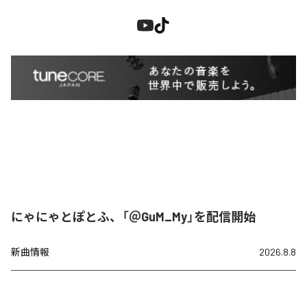
にゃにゃとぽとふ、「＠GuM_My」を配信開始
新曲情報
2026.8.8