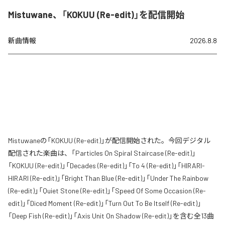
Mistuwane、「KOKUU (Re-edit)」を配信開始
新曲情報
2026.8.8
Mistuwaneの「KOKUU (Re-edit)」が配信開始された。今回デジタル
配信された楽曲は、「Particles On Spiral Staircase (Re-edit)」
「KOKUU (Re-edit)」「Decades (Re-edit)」「To 4 (Re-edit)」「HIRARI-
HIRARI (Re-edit)」「Bright Than Blue (Re-edit)」「Under The Rainbow
(Re-edit)」「Quiet Stone (Re-edit)」「Speed Of Some Occasion (Re-
edit)」「Diced Moment (Re-edit)」「Turn Out To Be Itself (Re-edit)」
「Deep Fish (Re-edit)」「Axis Unit On Shadow (Re-edit)」を含む全13曲