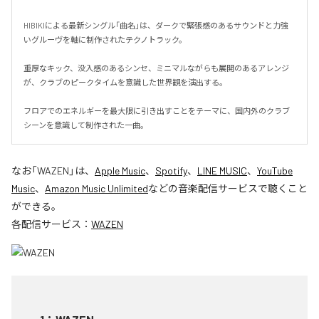
HIBIKIによる最新シングル「曲名」は、ダークで緊張感のあるサウンドと力強
いグルーヴを軸に制作されたテクノトラック。

重厚なキック、没入感のあるシンセ、ミニマルながらも展開のあるアレンジ
が、クラブのピークタイムを意識した世界観を演出する。

フロアでのエネルギーを最大限に引き出すことをテーマに、国内外のクラブ
シーンを意識して制作された一曲。
なお「
WAZEN
」は、
Apple Music
、
Spotify
、
LINE MUSIC
、
YouTube
Music
、
Amazon Music Unlimited
などの音楽配信サービスで聴くこと
ができる。
各配信サービス：
WAZEN