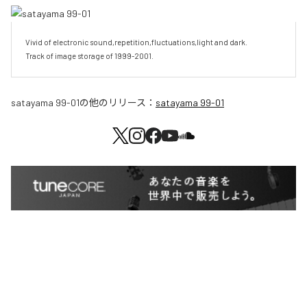
Vivid of electronic sound,repetition,fluctuations,light and dark.

Track of image storage of 1999-2001.
satayama 99-01
の他のリリース：
satayama 99-01