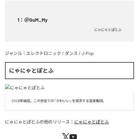
1
：
＠GuM_My
にゃにゃとぽとふ
ジャンル：
エレクトロニック
/
ダンス
/
J-Pop
にゃにゃとぽとふ
2026年結成。この世全ての『かわいい』を探求する音楽集団。
にゃにゃとぽとふ
の他のリリース：
にゃにゃとぽとふ