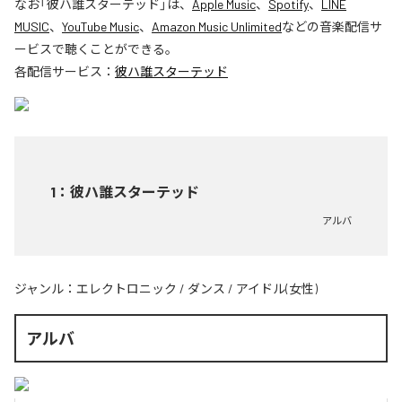
なお「
彼ハ誰スターテッド
」は、
Apple Music
、
Spotify
、
LINE
MUSIC
、
YouTube Music
、
Amazon Music Unlimited
などの音楽配信サ
ービスで聴くことができる。
各配信サービス：
彼ハ誰スターテッド
1
：
彼ハ誰スターテッド
アルバ
ジャンル：
エレクトロニック
/
ダンス
/
アイドル(女性)
アルバ