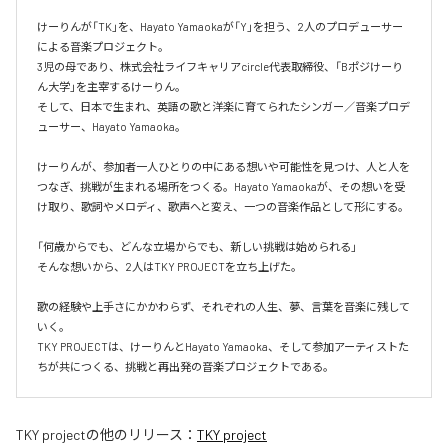
けーりんが「TK」を、Hayato Yamaokaが「Y」を担う、2人のプロデューサー
による音楽プロジェクト。

3児の母であり、株式会社ライフキャリアcircle代表取締役、「Bポジけーり
ん大学」を主宰するけーりん。

そして、日本で生まれ、英語の歌と洋楽に育てられたシンガー／音楽プロデ
ューサー、Hayato Yamaoka。

けーりんが、参加者一人ひとりの中にある想いや可能性を見つけ、人と人を
つなぎ、挑戦が生まれる場所をつくる。Hayato Yamaokaが、その想いを受
け取り、歌詞やメロディ、歌声へと変え、一つの音楽作品として形にする。

「何歳からでも、どんな立場からでも、新しい挑戦は始められる」

そんな想いから、2人はTKY PROJECTを立ち上げた。

歌の経験や上手さにかかわらず、それぞれの人生、夢、言葉を音楽に残して
いく。

TKY PROJECTは、けーりんとHayato Yamaoka、そして参加アーティストた
ちが共につくる、挑戦と再出発の音楽プロジェクトである。
TKY project
の他のリリース：
TKY project