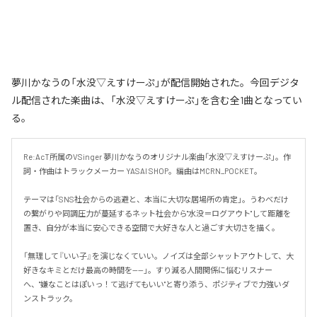
夢川かなうの「水没▽えすけーぷ」が配信開始された。今回デジタ
ル配信された楽曲は、「水没▽えすけーぷ」を含む全1曲となってい
る。
Re:AcT所属のVSinger 夢川かなうのオリジナル楽曲「水没▽えすけーぷ」。作
詞・作曲はトラックメーカー YASAI SHOP。編曲はMCRN_POCKET。

テーマは「SNS社会からの逃避と、本当に大切な居場所の肯定」。うわべだけ
の繋がりや同調圧力が蔓延するネット社会から"水没＝ログアウト"して距離を
置き、自分が本当に安心できる空間で大好きな人と過ごす大切さを描く。

「無理して『いい子』を演じなくていい。ノイズは全部シャットアウトして、大
好きなキミとだけ最高の時間を——」。すり減る人間関係に悩むリスナー
へ、"嫌なことはぽいっ！て逃げてもいい"と寄り添う、ポジティブで力強いダ
ンストラック。