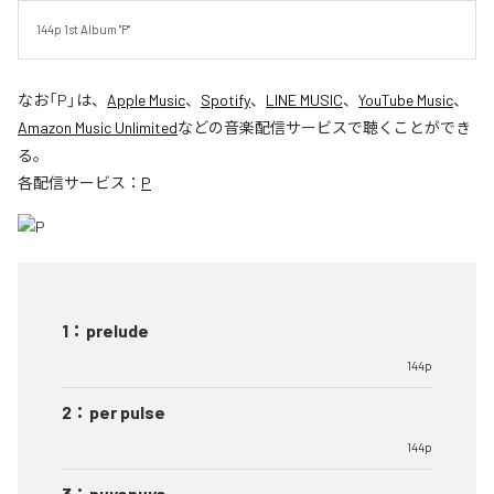
144p 1st Album "P"
なお「
P
」は、
Apple Music
、
Spotify
、
LINE MUSIC
、
YouTube Music
、
Amazon Music Unlimited
などの音楽配信サービスで聴くことができ
る。
各配信サービス：
P
1
：
prelude
144p
2
：
per pulse
144p
3
：
puyopuyo