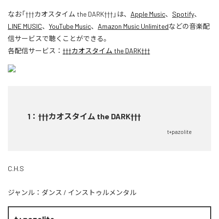
なお「
†††カオスタイム the DARK†††
」は、
Apple Music
、
Spotify
、
LINE MUSIC
、
YouTube Music
、
Amazon Music Unlimited
などの音楽配
信サービスで聴くことができる。
各配信サービス：
†††カオスタイム the DARK†††
1
：
†††カオスタイム the DARK†††
t+pazolite
C.H.S
ジャンル：
ダンス
/
インストゥルメンタル