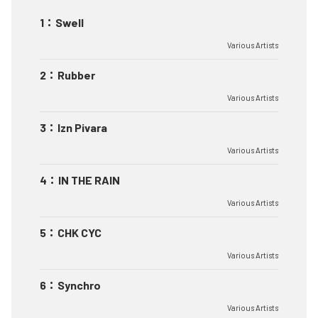
1
：
Swell
Various Artists
2
：
Rubber
Various Artists
3
：
Izn Pivara
Various Artists
4
：
IN THE RAIN
Various Artists
5
：
CHK CYC
Various Artists
6
：
Synchro
Various Artists