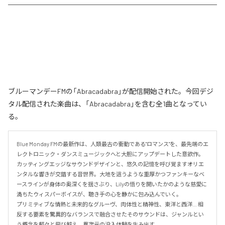
ブルーマンデーFMの「Abracadabra」が配信開始された。今回デジ
タル配信された楽曲は、「Abracadabra」を含む全1曲となってい
る。
Blue Monday FMの最新作は、人類最古の衝動である"ロマンス"を、最先端のエ
レクトロニック・ダンスミュージックへと大胆にアップデートした意欲作。
カッティングエッジなサウンドデザインと、悠久の記憶を呼び覚ますオリエ
ンタルな響きが交錯する音世界。大地を這うような重厚かつファンキーなベ
ースラインが身体の奥深くを揺さぶり、Lilyの悟りを開いたかのような慈愛に
満ちたウィスパーボイスが、聴き手の心を静かに包み込んでいく。

プリミティブな情熱と未来的なグルーヴ、肉体性と精神性、東洋と西洋… 相
反する要素を驚異的なバランスで融合させたそのサウンドは、ジャンルとい
う概念を軽々と飛び越え、異次元の没入体験を生み出す。
