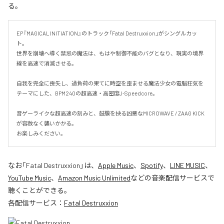
る。
EP『MAGICAL INITIATION』のトラック「Fatal Destruxxion」がシングルカッ
ト。

世界を崩壊へ導く禁忌の魔法は、もはや制御不能のバグとなり、現実の境界
線を高速で消滅させる。

自我を完全に喪失し、過負荷の果てに時空を歪ませる魔法少女の電脳狂気を
テーマにした、BPM240の超高速・高密度J-Speedcore。

音ゲーライクな超高速の刻みと、鼓膜を抉る凶悪なMICROWAVE / ZAAG KICK
が容赦なく襲いかかる。

お楽しみください。
なお「
Fatal Destruxxion
」は、
Apple Music
、
Spotify
、
LINE MUSIC
、
YouTube Music
、
Amazon Music Unlimited
などの音楽配信サービスで
聴くことができる。
各配信サービス：
Fatal Destruxxion