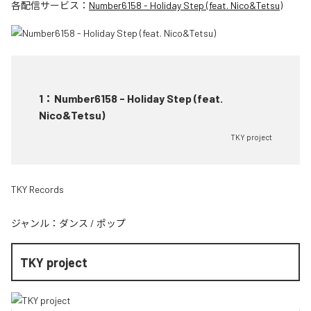
各配信サービス：
Number6158 - Holiday Step (feat. Nico&Tetsu)
1
：
Number6158 - Holiday Step (feat.
Nico&Tetsu)
TKY project
TKY Records
ジャンル：
ダンス
/
ポップ
TKY project