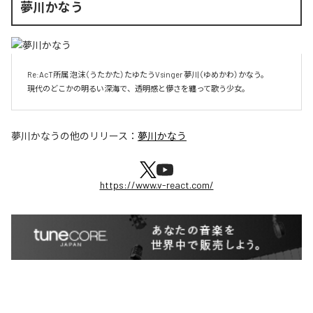
夢川かなう
 Re:AcT所属 泡沫（うたかた）たゆたうVsinger 夢川（ゆめかわ）かなう。

 現代のどこかの明るい深海で、透明感と儚さを纏って歌う少女。
夢川かなう
の他のリリース：
夢川かなう
https://www.v-react.com/