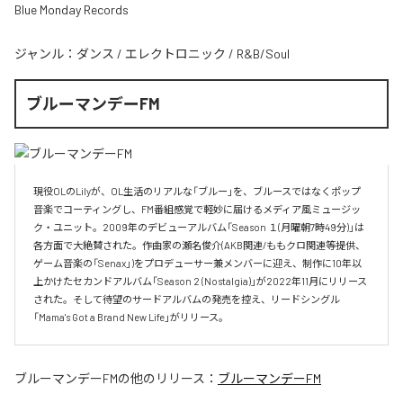
Blue Monday Records
ジャンル：
ダンス
/
エレクトロニック
/
R&B/Soul
ブルーマンデーFM
現役OLのLilyが、OL生活のリアルな「ブルー」を、ブルースではなくポップ
音楽でコーティングし、FM番組感覚で軽妙に届けるメディア風ミュージッ
ク・ユニット。2009年のデビューアルバム「Season １(月曜朝7時49分)」は
各方面で大絶賛された。作曲家の瀬名俊介(AKB関連/ももクロ関連等提供、
ゲーム音楽の「Senax」)をプロデューサー兼メンバーに迎え、制作に10年以
上かけたセカンドアルバム「Season 2 (Nostalgia)」が2022年11月にリリース
された。そして待望のサードアルバムの発売を控え、リードシングル
「Mama's Got a Brand New Life」がリリース。
ブルーマンデーFM
の他のリリース：
ブルーマンデーFM