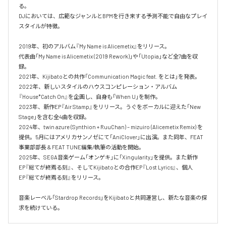
る。

DJにおいては、広範なジャンルとBPMを行き来する予測不能で自由なプレイ
スタイルが特徴。​

2019年、初のアルバム『My Name is Alicemetix』をリリース。

代表曲「My Name is Alicemetix (2019 Rework)」や「Utopia」など全7曲を収
録。

2021年、Kijibatoとの共作「Communication Magic feat. をとは」を発表。

2022年、新しいスタイルのハウスコンピレーション・アルバム
『House*Catch On』を企画し、自身も「When U」を制作。

2023年、新作EP『Air Stamp』をリリース。うぐをボーカルに迎えた「New 
Stage」を含む全4曲を収録。

2024年、twin azure (Synthion + RuuChan) – mizuiro (Alicemetix Remix) を
提供。5月にはアメリカサンノゼにて「AniClover」に出演。また同年、FEAT
事業部部長 & FEAT TUNE編集/執筆の活動を開始。

2025年、SEGA音楽ゲーム「オンゲキ」に「Xingularity」を提供。また新作
EP『総てが終焉る刻』、そしてKijibatoとの合作EP『Lost Lyrics』、個人
EP『総てが終焉る刻』をリリース。

音楽レーベル「Stardrop Records」をKijibatoと共同運営し、新たな音楽の探
求を続けている。