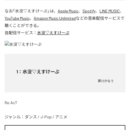
なお「
水没▽えすけーぷ
」は、
Apple Music
、
Spotify
、
LINE MUSIC
、
YouTube Music
、
Amazon Music Unlimited
などの音楽配信サービスで
聴くことができる。
各配信サービス：
水没▽えすけーぷ
1
：
水没▽えすけーぷ
夢川かなう
Re:AcT
ジャンル：
ダンス
/
J-Pop
/
アニメ