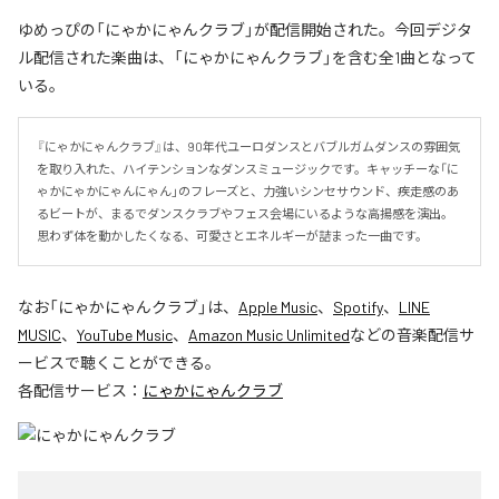
ゆめっぴの「にゃかにゃんクラブ」が配信開始された。今回デジタ
ル配信された楽曲は、「にゃかにゃんクラブ」を含む全1曲となって
いる。
『にゃかにゃんクラブ』は、90年代ユーロダンスとバブルガムダンスの雰囲気
を取り入れた、ハイテンションなダンスミュージックです。キャッチーな「に
ゃかにゃかにゃんにゃん」のフレーズと、力強いシンセサウンド、疾走感のあ
るビートが、まるでダンスクラブやフェス会場にいるような高揚感を演出。
思わず体を動かしたくなる、可愛さとエネルギーが詰まった一曲です。
なお「
にゃかにゃんクラブ
」は、
Apple Music
、
Spotify
、
LINE
MUSIC
、
YouTube Music
、
Amazon Music Unlimited
などの音楽配信サ
ービスで聴くことができる。
各配信サービス：
にゃかにゃんクラブ