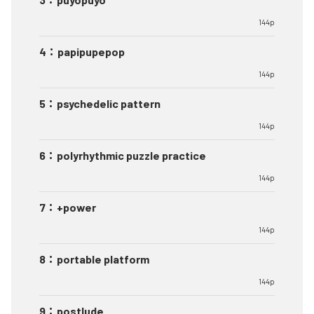
144p
4
：
papipupepop
144p
5
：
psychedelic pattern
144p
6
：
polyrhythmic puzzle practice
144p
7
：
+power
144p
8
：
portable platform
144p
9
：
postlude