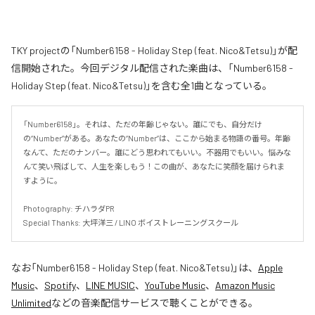
TKY projectの「Number6158 - Holiday Step (feat. Nico&Tetsu)」が配
信開始された。今回デジタル配信された楽曲は、「Number6158 -
Holiday Step (feat. Nico&Tetsu)」を含む全1曲となっている。
「Number6158」。それは、ただの年齢じゃない。誰にでも、自分だけ
の“Number”がある。あなたの“Number”は、ここから始まる物語の番号。年齢
なんて、ただのナンバー。誰にどう思われてもいい。不器用でもいい。悩みな
んて笑い飛ばして、人生を楽しもう！この曲が、あなたに笑顔を届けられま
すように。

Photography: チハラダPR

Special Thanks: 大坪洋三 / LINO ボイストレーニングスクール
なお「
Number6158 - Holiday Step (feat. Nico&Tetsu)
」は、
Apple
Music
、
Spotify
、
LINE MUSIC
、
YouTube Music
、
Amazon Music
Unlimited
などの音楽配信サービスで聴くことができる。