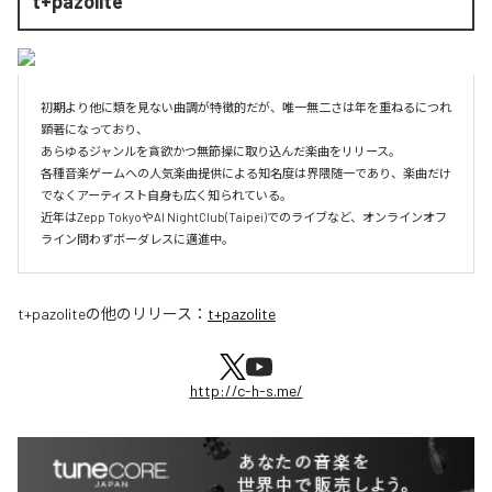
t+pazolite
初期より他に類を見ない曲調が特徴的だが、唯一無二さは年を重ねるにつれ
顕著になっており、

あらゆるジャンルを貪欲かつ無節操に取り込んだ楽曲をリリース。

各種音楽ゲームへの人気楽曲提供による知名度は界隈随一であり、楽曲だけ
でなくアーティスト自身も広く知られている。

近年はZepp TokyoやAI NightClub(Taipei)でのライブなど、オンラインオフ
ライン問わずボーダレスに邁進中。
t+pazolite
の他のリリース：
t+pazolite
http://c-h-s.me/