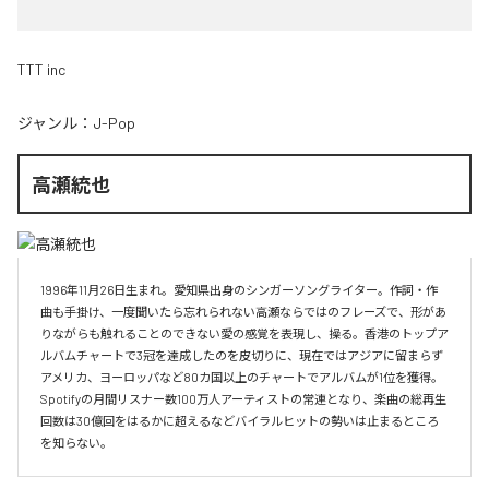
TTT inc
ジャンル：
J-Pop
高瀬統也
1996年11月26日生まれ。愛知県出身のシンガーソングライター。作詞・作
曲も手掛け、一度聞いたら忘れられない高瀬ならではのフレーズで、形があ
りながらも触れることのできない愛の感覚を表現し、操る。香港のトップア
ルバムチャートで3冠を達成したのを皮切りに、現在ではアジアに留まらず
アメリカ、ヨーロッパなど80カ国以上のチャートでアルバムが1位を獲得。
Spotifyの月間リスナー数100万人アーティストの常連となり、楽曲の総再生
回数は30億回をはるかに超えるなどバイラルヒットの勢いは止まるところ
を知らない。