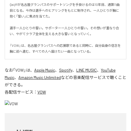
Qaijffが名古屋グランパスのサポートソングを手掛けるのは10年目、通算11曲
目となる。今作は選手へのヒアリングをもとに制作され、一人ひとりが胸に
抱く「誓い」に焦点を当てた。

選手一人ひとりの誓い。サポーター一人ひとりの誓い。その想いが重なり合
い、やがてクラブ全体を支える大きな誓いとなっていく。

『VOW』は、名古屋グランパスへの応援歌であると同時に、自分自身の信念を
胸に前へ進む、すべての人へ届けたい一曲となっている。
なお「
VOW
」は、
Apple Music
、
Spotify
、
LINE MUSIC
、
YouTube
Music
、
Amazon Music Unlimited
などの音楽配信サービスで聴くこと
ができる。
各配信サービス：
VOW