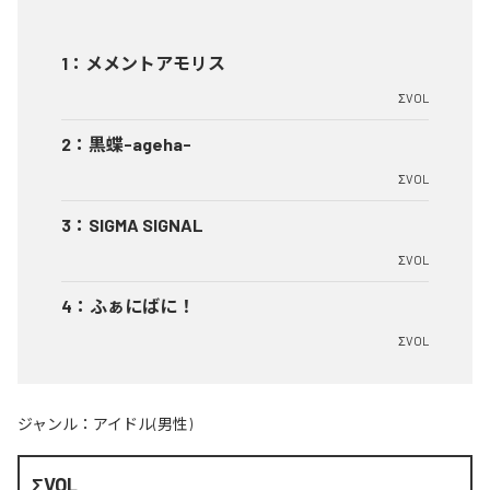
1
：
メメントアモリス
ΣVOL
2
：
黒蝶-ageha-
ΣVOL
3
：
SIGMA SIGNAL
ΣVOL
4
：
ふぁにばに！
ΣVOL
ジャンル：
アイドル(男性)
ΣVOL