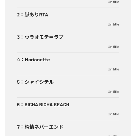
Un title
2
：
脈ありRTA
Un title
3
：
ウラオモテ＝ラブ
Un title
4
：
Marionette
Un title
5
：
シャイシテル
Un title
6
：
BICHA BICHA BEACH
Un title
7
：
純情ネバーエンド