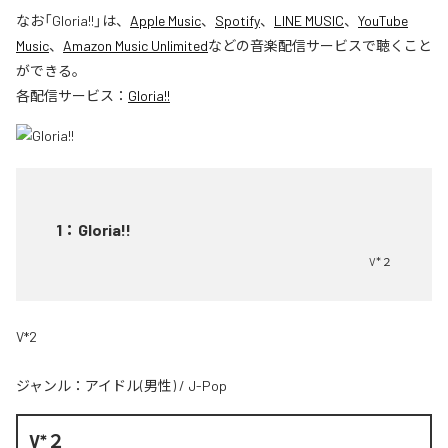
なお「
Gloria!!
」は、
Apple Music
、
Spotify
、
LINE MUSIC
、
YouTube
Music
、
Amazon Music Unlimited
などの音楽配信サービスで聴くこと
ができる。
各配信サービス：
Gloria!!
1
：
Gloria!!
V*２
V*2
ジャンル：
アイドル(男性)
/
J-Pop
V*２