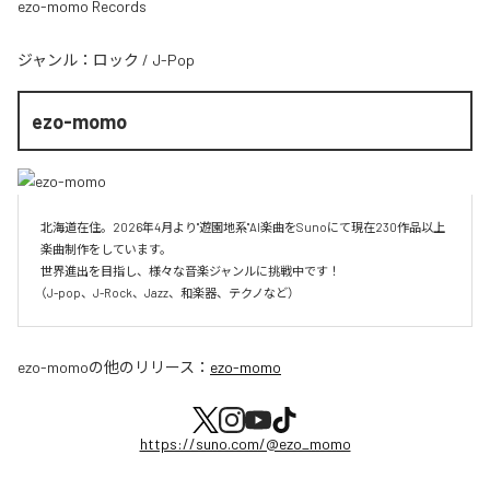
ezo-momo Records
ジャンル：
ロック
/
J-Pop
ezo-momo
北海道在住。2026年4月より"遊園地系"AI楽曲をSunoにて現在230作品以上
楽曲制作をしています。

世界進出を目指し、様々な音楽ジャンルに挑戦中です！

（J-pop、J-Rock、Jazz、和楽器、テクノなど）
ezo-momo
の他のリリース：
ezo-momo
https://suno.com/@ezo_momo