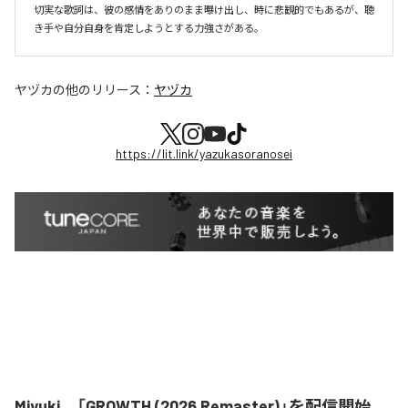
切実な歌詞は、彼の感情をありのまま曝け出し、時に悲観的でもあるが、聴
き手や自分自身を肯定しようとする力強さがある。
ヤヅカ
の他のリリース：
ヤヅカ
https://lit.link/yazukasoranosei
Miyuki、「GROWTH (2026 Remaster)」を配信開始