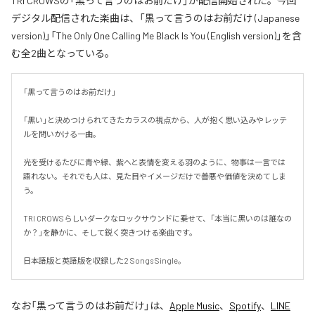
TRI CROWSの「黒って言うのはお前だけ」が配信開始された。今回
デジタル配信された楽曲は、「黒って言うのはお前だけ (Japanese
version)」「The Only One Calling Me Black Is You (English version)」を含
む全2曲となっている。
「黒って言うのはお前だけ」

「黒い」と決めつけられてきたカラスの視点から、人が抱く思い込みやレッテ
ルを問いかける一曲。

光を受けるたびに青や緑、紫へと表情を変える羽のように、物事は一言では
語れない。それでも人は、見た目やイメージだけで善悪や価値を決めてしま
う。

TRI CROWSらしいダークなロックサウンドに乗せて、「本当に黒いのは誰なの
か？」を静かに、そして鋭く突きつける楽曲です。

日本語版と英語版を収録した2 Songs Single。
なお「
黒って言うのはお前だけ
」は、
Apple Music
、
Spotify
、
LINE