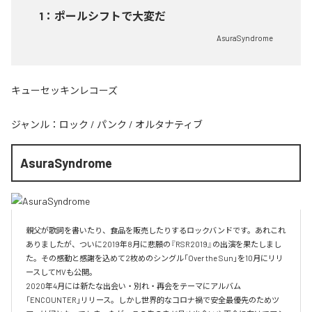
1
：
ポールシフトで大変だ
AsuraSyndrome
キューセッキンレコーズ
ジャンル：
ロック
/
パンク
/
オルタナティブ
AsuraSyndrome
親父が歌詞を書いたり、食品を販売したりするロックバンドです。あれこれ
ありましたが、ついに2019年8月に悲願の『RSR2019』の出演を果たしまし
た。その感動と感謝を込めて2枚めのシングル「Over the Sun」を10月にリリ
ースしてMVも公開。

2020年4月には新たな出会い・別れ・再会をテーマにアルバム
「ENCOUNTER」リリース。しかし世界的なコロナ禍で安全最優先のためツ