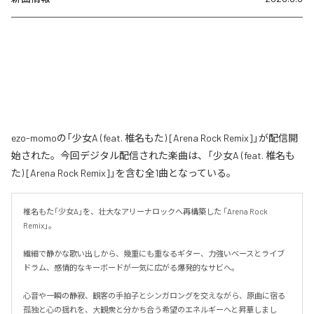
ezo-momoの「少女A (feat. 椎名もた) [Arena Rock Remix]」が配信開
始された。今回デジタル配信された楽曲は、「少女A (feat. 椎名も
た) [Arena Rock Remix]」を含む全1曲となっている。
椎名もた「少女A」を、壮大なアリーナロックへ再構築した 「Arena Rock 
Remix」。

繊細で静かな歌い出しから、幾重にも重なるギター、力強いベースとライブ
ドラム、感情的なキーボードが一気に広がる爆発的なサビへ。

心音や一瞬の静寂、観客の手拍子とシンガロングを交えながら、原曲に宿る
孤独と心の揺れを、大観衆と分かち合う希望のエネルギーへと昇華しまし