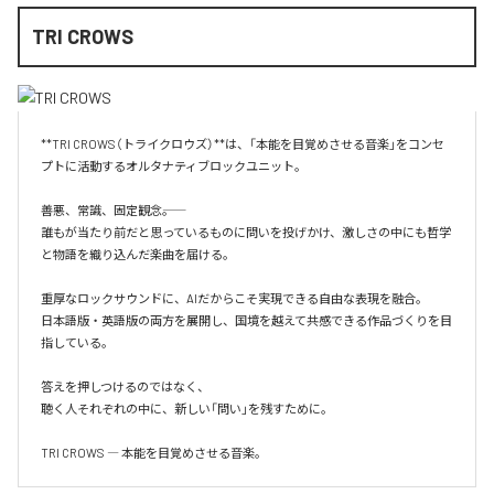
TRI CROWS
**TRI CROWS（トライクロウズ）**は、「本能を目覚めさせる音楽」をコンセ
プトに活動するオルタナティブロックユニット。

善悪、常識、固定観念――。

誰もが当たり前だと思っているものに問いを投げかけ、激しさの中にも哲学
と物語を織り込んだ楽曲を届ける。

重厚なロックサウンドに、AIだからこそ実現できる自由な表現を融合。

日本語版・英語版の両方を展開し、国境を越えて共感できる作品づくりを目
指している。

答えを押しつけるのではなく、

聴く人それぞれの中に、新しい「問い」を残すために。

TRI CROWS ― 本能を目覚めさせる音楽。