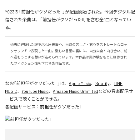
Y923の「前担任がクソだったII」が配信開始された。今回デジタル配
信された楽曲は、「前担任がクソだったII」を含む全1曲となってい
る。
過去に経験した理不尽な出来事や、当時の苦しさ・怒りをストレートなロッ
クサウンドで表現した一曲。激しい言葉の裏には、自分自身と向き合い、前
へ進もうとする想いが込められています。本作品は実体験をもとに制作され
たフィクション性を含む音楽作品です。
なお「
前担任がクソだったII
」は、
Apple Music
、
Spotify
、
LINE
MUSIC
、
YouTube Music
、
Amazon Music Unlimited
などの音楽配信サ
ービスで聴くことができる。
各配信サービス：
前担任がクソだったII