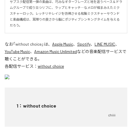
サブスク配信第一弾の楽曲は、巧みなギターフレーズと地を這うベース＆ドラ
ムグルーブで成り立つリフに、ラップとキャッチ―なメロが相まみえたミク
スチャーロック。レッチリやレイジを彷彿させる和製ミクスチャーサウンド
と楽曲構成は、耳障りの良さから脳にポジティブシンキングタイムを与える
だろう。
なお「
without choice
」は、
Apple Music
、
Spotify
、
LINE MUSIC
、
YouTube Music
、
Amazon Music Unlimited
などの音楽配信サービスで
聴くことができる。
各配信サービス：
without choice
1
：
without choice
chiiii