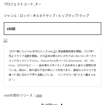
プロジェクトコード_チー
ジャンル：
ロック
/
オルタナティブ
/
ヒップホップ/ラップ
chiiii
コロナ禍にYouTubeを中心としたweb上に楽曲動画投稿を開始。2023年7
月よりライブ活動を開始。その正体は明らかにされてはいないエンターテイ
メントロックバンドchiiii。 Mixture RockをベースにAlternative、HR、HM、
Punk、HIPHOPなど・・・高水準のクオリティで 近未来の人達から賞賛を得
ている。因みに、獣の姿は干支の神という本性であり、普段は人のマスクを
被って 民に交わり下界で活動している。　バンドから一言「小さく纏まんな
chiiii
の他のリリース：
chiiii