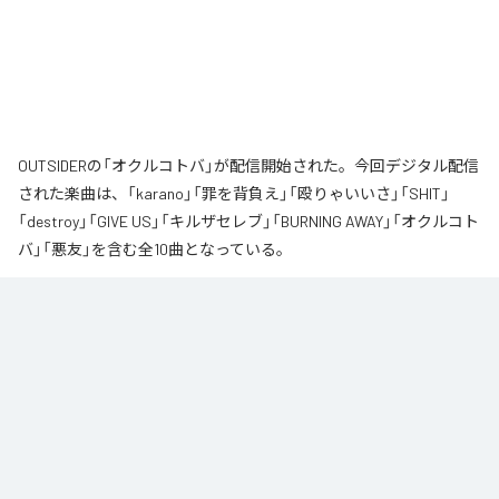
OUTSIDERの「オクルコトバ」が配信開始された。今回デジタル配信
された楽曲は、「karano」「罪を背負え」「殴りゃいいさ」「SHIT」
「destroy」「GIVE US」「キルザセレブ」「BURNING AWAY」「オクルコト
バ」「悪友」を含む全10曲となっている。
なお「
オクルコトバ
」は、
Apple Music
、
Spotify
、
LINE MUSIC
、
YouTube Music
、
Amazon Music Unlimited
などの音楽配信サービスで
聴くことができる。
各配信サービス：
オクルコトバ