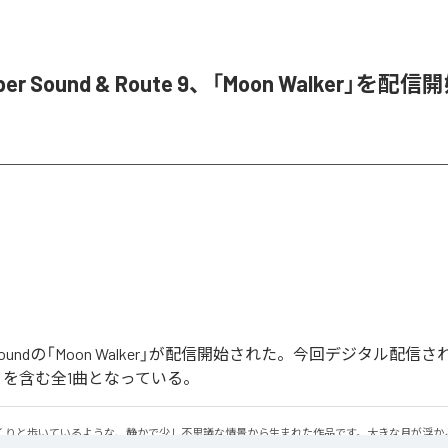
ober Sound & Route 9、「Moon Walker」を配信
ober Soundの「Moon Walker」が配信開始された。今回デジタル配
lker」を含む全1曲となっている。
くりと歩いているような、静かで少し不思議な情景から生まれた作品です。大きな月が浮か