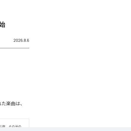
開始
2026.8.6
信された楽曲は、
ぶ夜、その光の