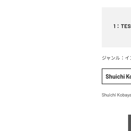
1
：
TES
ジャンル：
イ
Shuichi K
Shuichi Kobay