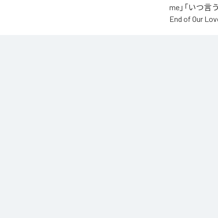
me」「いつ言う？」
End of O
なお「
∞
」は、
などの音楽配
各配信サービ
1
：
AI
2
：
Say
3
：
い