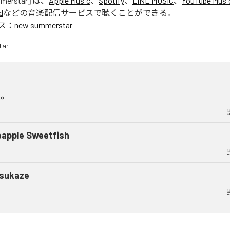
merstar
」は、
Apple Music
、
Spotify
、
LINE MUSIC
、
YouTube Musi
d
などの音楽配信サービスで聴くことができる。
ス：
new summerstar
夏。
eapple Sweetfish
sukaze