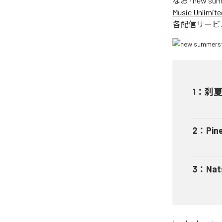
なお「
new sum
Music Unlimite
各配信サービ
1
：
刹
2
：
Pin
3
：
Nat