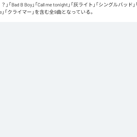
「Bad B Boy」「Call me tonight」「灰ライト」「シングルバッド」「It’s 
ur Love」「クライマー」を含む全9曲となっている。
Apple Music
、
Spotify
、
LINE MUSIC
、
YouTube Music
、
Amazon Mus
信サービスで聴くことができる。
ス：
∞
 you love me
つ言う？