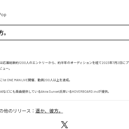
Pop
方。
」は応募総数約1200人のエントリーから、約半年のオーディションを経て2023年7月2日にプ
ビュー。

に1st ONE MAN LIVE開催、動員200人以上を達成。

などにも楽曲提供しているAkira Sunset氏率いるHOVERBOARD.incが提供。
の他のリリース：
遥か、彼方。