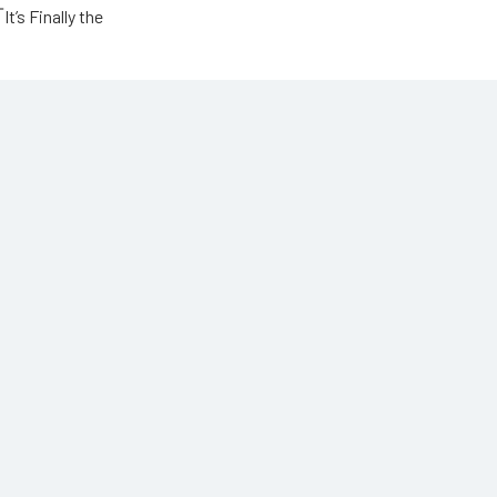
Finally the
ic Unlimited
高瀬統也
高瀬統也