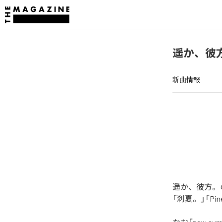
遥か、彼方。
新曲情報
遥か、彼方。の
「刹夏。」「Pin