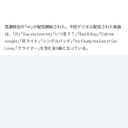
高瀬統也の「∞」が配信開始された。今回デジタル配信された楽曲
は、「AI」「Say you love me」「いつ言う？」「Bad B Boy」「Call me
tonight」「灰ライト」「シングルバッド」「It’s Finally the End of Our
Love」「クライマー」を含む全9曲となっている。
なお「
∞
」は、
Apple Music
、
Spotify
、
LINE MUSIC
、
YouTube Music
、
Amazon Music Unlimited
などの音楽配信サービスで聴くことができ
る。
各配信サービス：
∞
1
：
AI