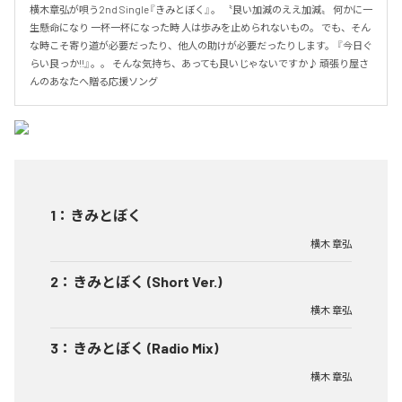
横木章弘が唄う2nd Single『きみとぼく』。 〝良い加減のええ加減〟 何かに一
生懸命になり 一杯一杯になった時 人は歩みを止められないもの。 でも、そん
な時こそ寄り道が必要だったり、他人の助けが必要だったりします。 『今日ぐ
らい良っか!!』。。 そんな気持ち、あっても良いじゃないですか♪ 頑張り屋さ
んのあなたへ贈る応援ソング
1
：
きみとぼく
横木 章弘
2
：
きみとぼく (Short Ver.)
横木 章弘
3
：
きみとぼく (Radio Mix)
横木 章弘