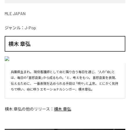
MLE JAPAN
ジャンル：
J-Pop
横木 章弘
兵庫県生まれ。 現役看護師として命と隣り合う毎日を通じ、 "人の「命」と
は、毎日の「喜怒哀楽」から成るもの。" と、考えをもつ。 喜怒哀楽を表現、
伝えるために、 一番表現を込められる手段は 「唄や」と上京。 とにかく気持
ちで唄い、命に唄う エモーショナルシンガー、横木章弘。
横木 章弘
の他のリリース：
横木 章弘