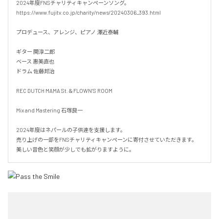
2024年度FNSチャリティキャンペーンソング。

https://www.fujitv.co.jp/charity/news/20240306_393.html

プロデュース、アレンジ、ピアノ 澤近泰輔

ギター 関淳二郎

ベース 惠美直也

ドラム 佐藤邦治

REC DUTCH MAMA St.＆FLOWN’S ROOM

Mix and Mastering 石塚良一

2024年度はネパールの子供達を支援します。

売り上げの一部をFNSチャリティキャンペーンに寄付させていただきます。

美しい音色と笑顔が少しでも拡がりますように。