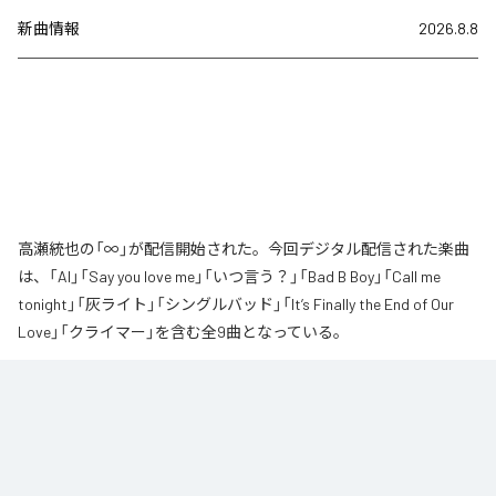
新曲情報
2026.8.8
高瀬統也の「∞」が配信開始された。今回デジタル配信された楽曲
は、「AI」「Say you love me」「いつ言う？」「Bad B Boy」「Call me
tonight」「灰ライト」「シングルバッド」「It’s Finally the End of Our
Love」「クライマー」を含む全9曲となっている。
なお「
∞
」は、
Apple Music
、
Spotify
、
LINE MUSIC
、
YouTube Music
、
Amazon Music Unlimited
などの音楽配信サービスで聴くことができ
る。
各配信サービス：
∞