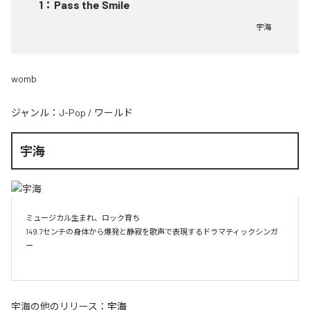
1
：
Pass the Smile
宇海
womb
ジャンル：
J-Pop
/
ワールド
宇海
ミュージカル生まれ、ロック育ち

149.7センチの身体から爆発と静寂を歌声で表現するドラマティックシンガ
ー

宇海
の他のリリース：
宇海