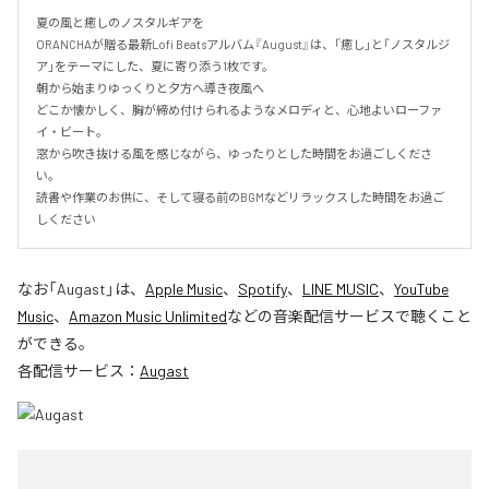
夏の風と癒しのノスタルギアを

ORANCHAが贈る最新Lofi Beatsアルバム『August』は、「癒し」と「ノスタルジ
ア」をテーマにした、夏に寄り添う1枚です。

朝から始まりゆっくりと夕方へ導き夜風へ

どこか懐かしく、胸が締め付けられるようなメロディと、心地よいローファ
イ・ビート。

窓から吹き抜ける風を感じながら、ゆったりとした時間をお過ごしくださ
い。

読書や作業のお供に、そして寝る前のBGMなどリラックスした時間をお過ご
しください
なお「
Augast
」は、
Apple Music
、
Spotify
、
LINE MUSIC
、
YouTube
Music
、
Amazon Music Unlimited
などの音楽配信サービスで聴くこと
ができる。
各配信サービス：
Augast