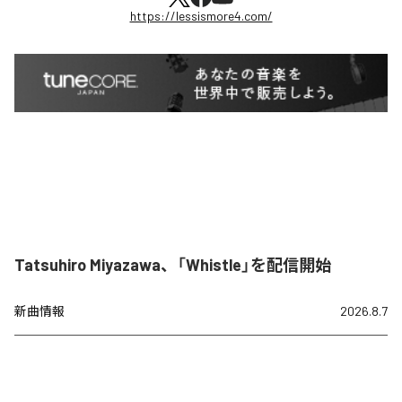
https://lessismore4.com/
Tatsuhiro Miyazawa、「Whistle」を配信開始
新曲情報
2026.8.7