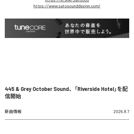
https://www.satosounddesign.com/
445 & Grey October Sound、「Riverside Hotel」を配
信開始
新曲情報
2026.8.7