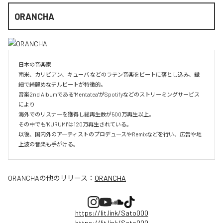
ORANCHA
日本の音楽家

南米、カリビアン、キューバ などのラテン音楽をビートに落とし込み、繊
細で綺麗めなチルビートが特徴的。

音楽2nd Albumである"Mentatea"がSpotifyなどのストリーミングサービス
により

海外でのリスナーを獲得し総再生数が500万再生以上。

その中でも"KURUMI"は120万再生されている。

以後、国内外のアーティストのプロデュースやRemixなどを行い、広告や地
上波の音楽も手がける。
ORANCHA
の他のリリース：
ORANCHA
https://lit.link/Sato000
https://lit.link/Sato000