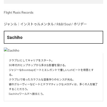
Flight Music Records
ジャンル：
インストゥルメンタル
/
R&B/Soul
/
ホリデー
Sachiho
クラブDJとしてキャリアをスタート。

90年代のヒップホップから多大な影響を受ける。

ジャジーなBoombapビートとエレガントで優しいLofiビートを得意とす
る。

クラブDJで培ったカラフルな音楽作りのセンスが光る。

彼のグルーヴィーなビートとドラマティックなメロディは、多くの人を魅了
することだろう。

Sachihoワールドへ旅立とう。