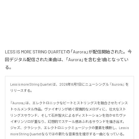
LESS IS MORE STRING QUARTETの「Aurora」が配信開始された。今
回デジタル配信された楽曲は、「Aurora」を含む全1曲となってい
る。
Less is more String Quartet は、2026年8月7日にニューシングル 『Aurora』 を
リリースする。

『Aurora』は、エレクトロニックなビートとストリングスを融合させたインス
トゥルメンタル作品。ヴァイオリンが紡ぐ叙情的なメロディに、壮大なスト
リングスサウンド、そして石井智大によるディストーションを効かせたヴァ
イオリンソロが重なり、幻想的でスケール感あふれるサウンドを描き出す。
ジャズ、クラシック、エレクトロニックミュージックの要素を横断し、Less is 
more String Quartetならではの新たな音楽性を提示する一曲となっている。