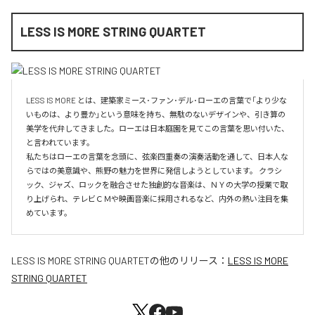
LESS IS MORE STRING QUARTET
LESS IS MORE とは、建築家ミース･ファン･デル･ローエの言葉で「より少な
いものは、より豊か」という意味を持ち、無駄のないデザインや、引き算の
美学を代弁してきました。ローエは日本庭園を見てこの言葉を思い付いた、
と言われています。

私たちはローエの言葉を念頭に、弦楽四重奏の演奏活動を通して、日本人な
らではの美意識や、熊野の魅力を世界に発信しようとしています。 クラシ
ック、ジャズ、ロックを融合させた独創的な音楽は、ＮＹの大学の授業で取
り上げられ、テレビＣＭや映画音楽に採用されるなど、内外の熱い注目を集
めています。
LESS IS MORE STRING QUARTET
の他のリリース：
LESS IS MORE
STRING QUARTET