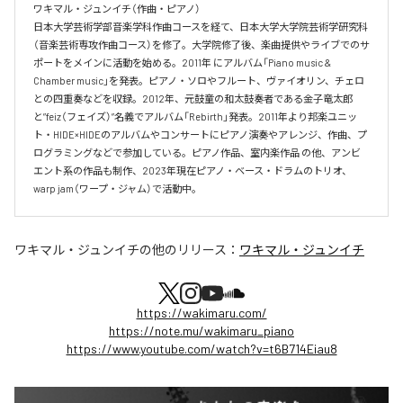
ワキマル・ジュンイチ（作曲・ピアノ）

日本大学芸術学部音楽学科作曲コースを経て、日本大学大学院芸術学研究科
（音楽芸術専攻作曲コース）を修了。大学院修了後、楽曲提供やライブでのサ
ポートをメインに活動を始める。2011年 にアルバム「Piano music & 
Chamber music」を発表。ピアノ・ソロやフルート、ヴァイオリン、チェロ
との四重奏などを収録。2012年、元鼓童の和太鼓奏者である金子竜太郎 
と”feiz（フェイズ）”名義でアルバム「Rebirth」発表。2011年より邦楽ユニッ
ト・HIDE×HIDEのアルバムやコンサートにピアノ演奏やアレンジ、作曲、プ
ログラミングなどで参加している。ピアノ作品、室内楽作品 の他、アンビ
エント系の作品も制作、2023年現在ピアノ・ベース・ドラムのトリオ、
warp jam（ワープ・ジャム）で活動中。
ワキマル・ジュンイチ
の他のリリース：
ワキマル・ジュンイチ
https://wakimaru.com/
https://note.mu/wakimaru_piano
https://www.youtube.com/watch?v=t6B714Eiau8