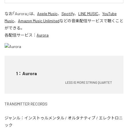
なお「
Aurora
」は、
Apple Music
、
Spotify
、
LINE MUSIC
、
YouTube
Music
、
Amazon Music Unlimited
などの音楽配信サービスで聴くこと
ができる。
各配信サービス：
Aurora
1
：
Aurora
LESS IS MORE STRING QUARTET
TRANSMITTER RECORDS
ジャンル：
インストゥルメンタル
/
オルタナティブ
/
エレクトロニ
ック