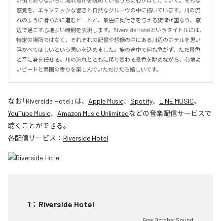
い街でありながら、流れる川を眺めているうちに心がほどけていく。そんな
感覚を、エキゾチックな響きと自然なグルーヴの中に描いています。川の流
れのように滑らかに進むビートと、景色に奥行きを与える旋律が重なり、窓
辺で過ごす心地よい時間を表現します。Riverside Hotelというタイトルには、
特定の場所ではなく、それぞれの記憶や想像の中にある川辺のホテルを思い
浮かべてほしいという思いを込めました。旅の途中で何も急がず、ただ景色
と音に身を任せる。川の流れとともに移り変わる景色を眺めながら、心地よ
いビートと異国の香りを楽しんでいただけたら嬉しいです。
なお「
Riverside Hotel
」は、
Apple Music
、
Spotify
、
LINE MUSIC
、
YouTube Music
、
Amazon Music Unlimited
などの音楽配信サービスで
聴くことができる。
各配信サービス：
Riverside Hotel
1
：
Riverside Hotel
Grey October Sound