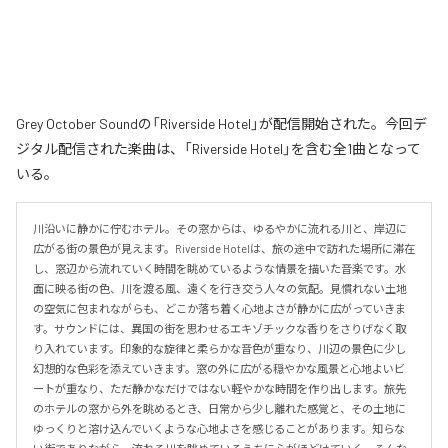
Grey October Soundの「Riverside Hotel」が配信開始された。今回デ
ジタル配信された楽曲は、「Riverside Hotel」を含む全1曲となって
いる。
川沿いに静かに佇むホテル。その窓からは、ゆるやかに流れる川と、岸辺に
広がる街の景色が見えます。Riverside Hotelは、旅の途中で訪れた場所に滞在
し、窓辺から流れていく時間を眺めているような情景を描いた音楽です。水
面に映る街の色、川を渡る風、遠くを行き交う人々の気配。見慣れない土地
の空気に包まれながらも、どこか落ち着く心地よさが静かに広がっていきま
す。サウンドには、異国の街を思わせるエキゾチックな香りをさりげなく取
り入れています。印象的な旋律と柔らかな音色が重なり、川辺の景色に少し
幻想的な色彩を添えていきます。窓の外に広がる穏やかな風景と心地よいビ
ートが重なり、ただ静かなだけではない軽やかな時間を作り出します。旅先
のホテルの窓から外を眺めるとき、日常から少し離れた感覚と、その土地に
ゆっくりと溶け込んでいくような心地よさを感じることがあります。知らな