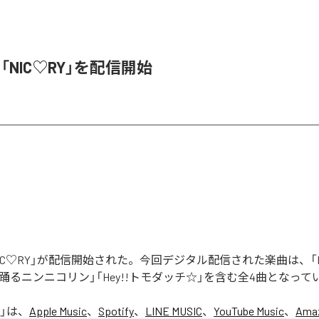
、「NIC♡RY」を配信開始
「NIC♡RY」が配信開始された。今回デジタル配信された楽曲は、「P
踊るニンニコリン」「Hey!!トモダッチ☆」を含む全4曲となって
」は、
Apple Music
、
Spotify
、
LINE MUSIC
、
YouTube Music
、
Amaz