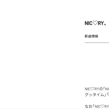
NIC♡RY
新曲情報
NIC♡RYの
グッタイム」「
なお「
NIC♡RY