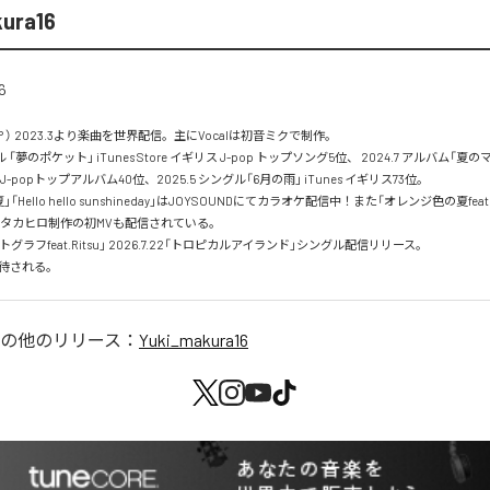
ura16
P ） 2023.3より楽曲を世界配信。主にVocalは初音ミクで制作。

ル 「夢のポケット」 iTunes Store イギリス J-pop トップソング5位、 2024.7 アルバム「
sic  J-popトップアルバム40位、2025.5 シングル「6月の雨」 iTunes イギリス73位。

Hello hello sunshineday」はJOYSOUNDにてカラオケ配信中！また「オレンジ色の夏feat
 タカヒロ制作の初MVも配信されている。

フォトグラフfeat.Ritsu」 2026.7.22「トロピカルアイランド」シングル配信リリース。

待される。
の他のリリース：
Yuki_makura16