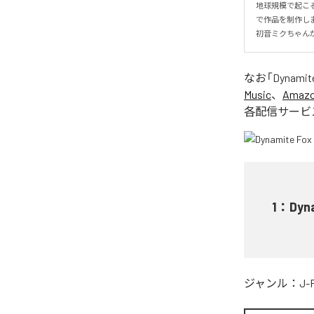
地球規模で起こる
で作品を制作しま
初音ミクちゃん
なお「
Dynamit
Music
、
Amazon
各配信サービ
1
：
Dyn
ジャンル：
J-