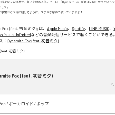
様々な天変地異や、争いを鎮める為にヒーロー「Dynamite Fox」が地球に降り立つという
した。

が宇宙から世界に届けるように、ステキな歌声で歌っていますよ！
e Fox (feat. 初音ミク)
」は、
Apple Music
、
Spotify
、
LINE MUSIC
、
 Music Unlimited
などの音楽配信サービスで聴くことができる
ス：
Dynamite Fox (feat. 初音ミク)
amite Fox (feat. 初音ミク)
Yu
Pop
/
ボーカロイド
/
ポップ