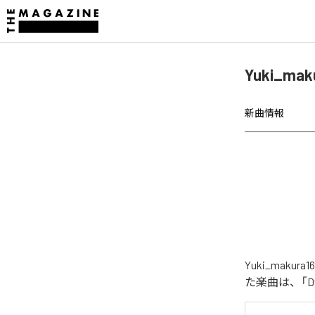
Yuki_ma
新曲情報
Yuki_maku
た楽曲は、「Dyn