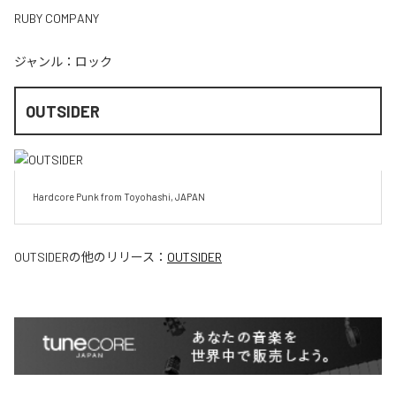
RUBY COMPANY
ジャンル：
ロック
OUTSIDER
Hardcore Punk from Toyohashi, JAPAN
OUTSIDER
の他のリリース：
OUTSIDER