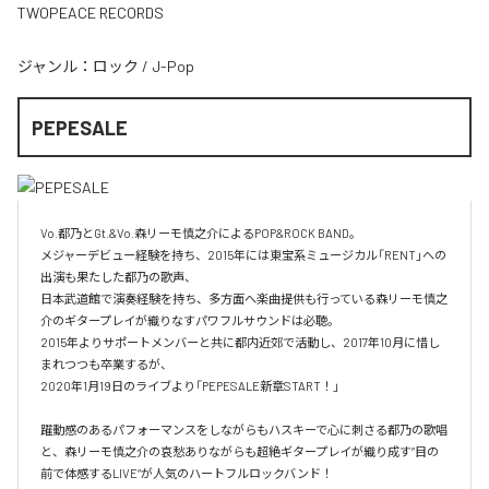
TWOPEACE RECORDS
ジャンル：
ロック
/
J-Pop
PEPESALE
Vo.都乃とGt.&Vo.森リーモ慎之介によるPOP&ROCK BAND。

メジャーデビュー経験を持ち、2015年には東宝系ミュージカル「RENT」への
出演も果たした都乃の歌声、

日本武道館で演奏経験を持ち、多方面へ楽曲提供も行っている森リーモ慎之
介のギタープレイが織りなすパワフルサウンドは必聴。

2015年よりサポートメンバーと共に都内近郊で活動し、2017年10月に惜し
まれつつも卒業するが、

2020年1月19日のライブより「PEPESALE新章START！」

躍動感のあるパフォーマンスをしながらもハスキーで心に刺さる都乃の歌唱
と、森リーモ慎之介の哀愁ありながらも超絶ギタープレイが織り成す“目の
前で体感するLIVE“が人気のハートフルロックバンド！