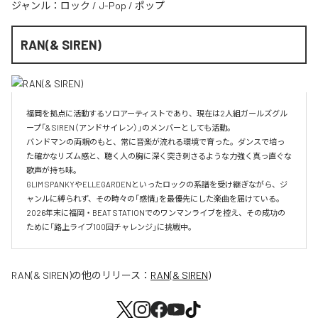
ジャンル：
ロック
/
J-Pop
/
ポップ
RAN(& SIREN)
福岡を拠点に活動するソロアーティストであり、現在は2人組ガールズグル
ープ「& SIREN（アンドサイレン）」のメンバーとしても活動。

バンドマンの両親のもと、常に音楽が流れる環境で育った。ダンスで培っ
た確かなリズム感と、聴く人の胸に深く突き刺さるような力強く真っ直ぐな
歌声が持ち味。

GLIM SPANKYやELLEGARDENといったロックの系譜を受け継ぎながら、ジ
ャンルに縛られず、その時々の「感情」を最優先にした楽曲を届けている。

2026年末に福岡・BEAT STATIONでのワンマンライブを控え、その成功の
ために「路上ライブ100回チャレンジ」に挑戦中。
RAN(& SIREN)
の他のリリース：
RAN(& SIREN)