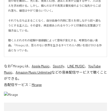
夜の街を舞台に、光と影、現実と幻想、過去と未来が交錯する中で、人は答
えを求め続ける。しかし、掴んだはずの真実は蜃気楼のように指先からこぼ
れ落ち、確信はやがて揺らいでいく。

それでも立ち止まることなく、自分自身の内側に答えを探しながら前へ進も
うとする主人公。その姿を、疾走感あふれるサウンドと印象的な言葉選びで
描き出している。

聴く人それぞれの経験や価値観によって意味が変化する、考察性の高い楽
曲。『Mirage』は、答えのない世界を生きるすべての人へ問いを投げかける作
品となっている。
なお「
Mirage
」は、
Apple Music
、
Spotify
、
LINE MUSIC
、
YouTube
Music
、
Amazon Music Unlimited
などの音楽配信サービスで聴くこと
ができる。
各配信サービス：
Mirage