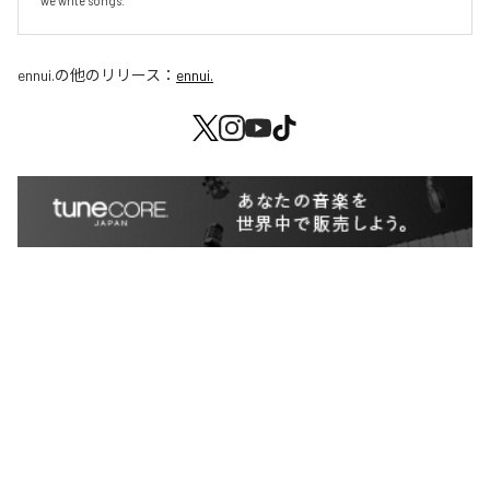
we write songs.
ennui.
の他のリリース：
ennui.