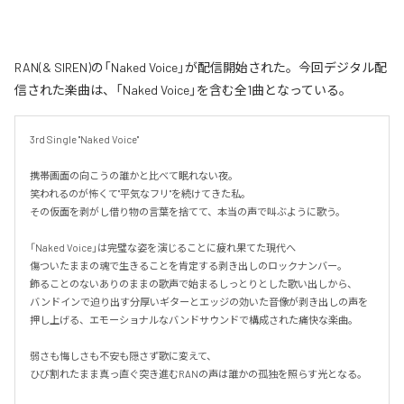
RAN(& SIREN)の「Naked Voice」が配信開始された。今回デジタル配
信された楽曲は、「Naked Voice」を含む全1曲となっている。
3rd Single "Naked Voice"

携帯画面の向こうの誰かと比べて眠れない夜。

笑われるのが怖くて"平気なフリ"を続けてきた私。

その仮面を剥がし借り物の言葉を捨てて、本当の声で叫ぶように歌う。

「Naked Voice」は完璧な姿を演じることに疲れ果てた現代へ

傷ついたままの魂で生きることを肯定する剥き出しのロックナンバー。

飾ることのないありのままの歌声で始まるしっとりとした歌い出しから、

バンドインで迫り出す分厚いギターとエッジの効いた音像が剥き出しの声を
押し上げる、エモーショナルなバンドサウンドで構成された痛快な楽曲。

弱さも悔しさも不安も隠さず歌に変えて、

ひび割れたまま真っ直ぐ突き進むRANの声は誰かの孤独を照らす光となる。
