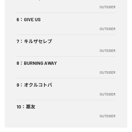
OUTSIDER
6
：
GIVE US
OUTSIDER
7
：
キルザセレブ
OUTSIDER
8
：
BURNING AWAY
OUTSIDER
9
：
オクルコトバ
OUTSIDER
10
：
悪友
OUTSIDER