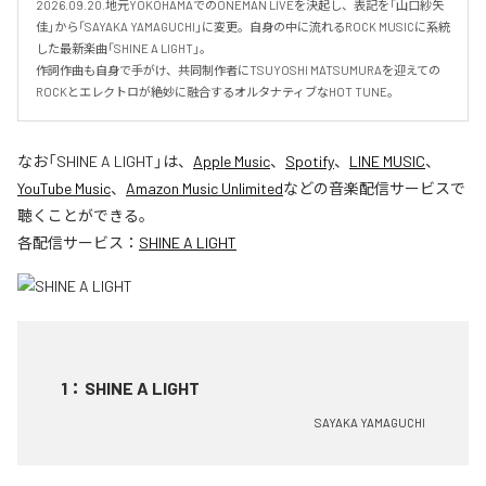
2026.09.20.地元YOKOHAMAでのONEMAN LIVEを決起し、表記を「山口紗矢
佳」から「SAYAKA YAMAGUCHI」に変更。自身の中に流れるROCK MUSICに系統
した最新楽曲「SHINE A LIGHT」。

作詞作曲も自身で手がけ、共同制作者にTSUYOSHI MATSUMURAを迎えての
ROCKとエレクトロが絶妙に融合するオルタナティブなHOT TUNE。
なお「
SHINE A LIGHT
」は、
Apple Music
、
Spotify
、
LINE MUSIC
、
YouTube Music
、
Amazon Music Unlimited
などの音楽配信サービスで
聴くことができる。
各配信サービス：
SHINE A LIGHT
1
：
SHINE A LIGHT
SAYAKA YAMAGUCHI