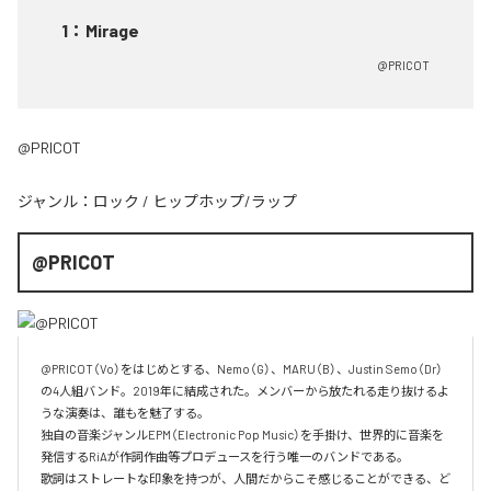
1
：
Mirage
@PRICOT
@PRICOT
ジャンル：
ロック
/
ヒップホップ/ラップ
@PRICOT
@PRICOT（Vo）をはじめとする、Nemo（G）、MARU（B）、Justin Semo（Dr）
の4人組バンド。2019年に結成された。メンバーから放たれる走り抜けるよ
うな演奏は、誰もを魅了する。

独自の音楽ジャンルEPM（Electronic Pop Music）を手掛け、世界的に音楽を
発信するRiAが作詞作曲等プロデュースを行う唯一のバンドである。

歌詞はストレートな印象を持つが、人間だからこそ感じることができる、ど