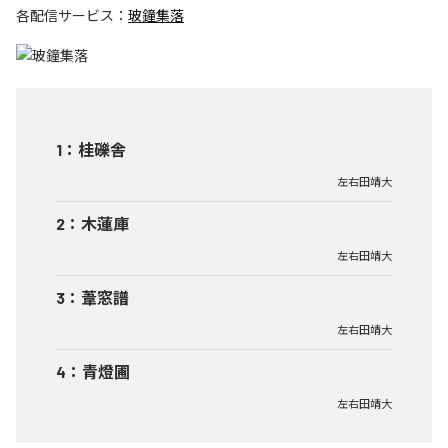
各配信サービス：
玻鐘集落
1
：
桂礫舎
左右田靖大
2
：
木蓮庫
左右田靖大
3
：
葦窓譜
左右田靖大
4
：
青燈圃
左右田靖大