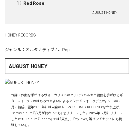
1
：
Red Rose
AUGUST HONEY
HONEY RECORDS
ジャンル：
オルタナティブ
/
J-Pop
AUGUST HONEY
作詞・作曲を手がけるヴォーカリストのハチミツハルカと編曲を手がけるギ
ター&コーラスのはちみつやよいによるアシッドフォークデュオ。2017年9
月に結成、翌年2018年には自身のレーベル”HONEY RECORDS"を立ち上げ、
1st mini album 『八月が終わっても』をリリースした。2024年12月にリリース
した1st full album『Reborn』では「東京」、「my lover」等バンドセットにも挑
戦している。