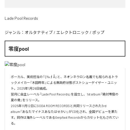
Lade Pool Records
ジャンル：
オルタナティブ
/
エレクトロニック
/
ポップ
零度pool
ボーカル、美術担当の『Ç‰∮Å』と、ネオンネウロン名義でも知られるトラ
ックメイカー『木田昨年』による無政府状態ポストシューゲイザー・ユニッ
ト。2025年1月26日結成。

翌月に自主レーベル『Lade Pool Records』を設立し、1st album『絶対零度の
夏の骨』をリリース。

2025年11月12日にSODA ROOM RECORDSと共同リリースされた3rd 
album『あなたマイナスあなたはせかい』がCD化され、全国デビューを果た
す。同作は海外レーベルであるGerpfast Recordsからカセット化もされてい
る。