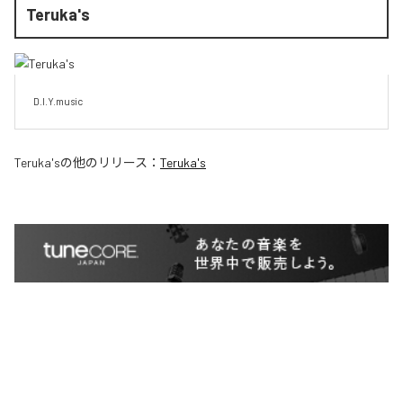
Teruka's
D.I.Y.music
Teruka's
の他のリリース：
Teruka's