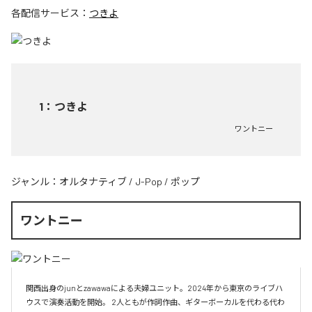
各配信サービス：
つきよ
1
：
つきよ
ワントニー
ジャンル：
オルタナティブ
/
J-Pop
/
ポップ
ワントニー
関西出身のjunとzawawaによる夫婦ユニット。2024年から東京のライブハ
ウスで演奏活動を開始。 2人ともが作詞作曲、ギターボーカルを代わる代わ