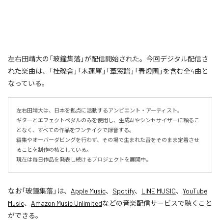
左右田靖大の「玻鐘集落」が配信開始された。今回デジタル配信さ
れた楽曲は、「桂礫舎」「木蓮庫」「葦窓譜」「青燈圃」を含む全4曲と
なっている。
左右田靖大は、日本を拠点に活動するアンビエント・アーティスト。

ギターとエフェクトペダルのみを使用し、生成AIやシンセサイザーに頼るこ
となく、すべての作品をワンテイクで録音する。

編集やオーバーダビングを行わず、その場で生まれた音をそのまま定着させ
ることを制作の核としている。

現在は毎日作品を発表し続けるプロジェクトを展開中。
なお「
玻鐘集落
」は、
Apple Music
、
Spotify
、
LINE MUSIC
、
YouTube
Music
、
Amazon Music Unlimited
などの音楽配信サービスで聴くこと
ができる。