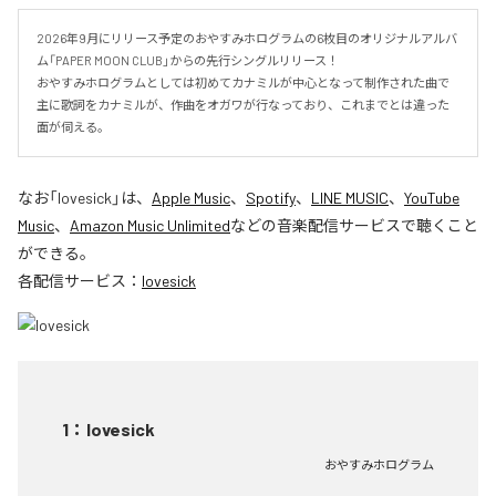
2026年9月にリリース予定のおやすみホログラムの6枚目のオリジナルアルバ
ム「PAPER MOON CLUB」からの先行シングルリリース！

おやすみホログラムとしては初めてカナミルが中心となって制作された曲で
主に歌詞をカナミルが、作曲をオガワが行なっており、これまでとは違った
面が伺える。
なお「
lovesick
」は、
Apple Music
、
Spotify
、
LINE MUSIC
、
YouTube
Music
、
Amazon Music Unlimited
などの音楽配信サービスで聴くこと
ができる。
各配信サービス：
lovesick
1
：
lovesick
おやすみホログラム