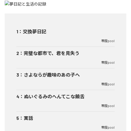
1
：
交換夢日記
零度pool
2
：
完璧な都市で、君を見失う
零度pool
3
：
さよならが趣味のあの子へ
零度pool
4
：
ぬいぐるみのへんてこな饒舌
零度pool
5
：
寓話
零度pool