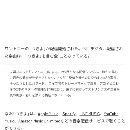
ワントニーの「つきよ」が配信開始された。今回デジタル配信され
た楽曲は、「つきよ」を含む全1曲となっている。
夫婦ユニット「ワントニー」による、2作目となる配信シングル。 静かで美し
い月夜の散歩がモチーフとなり、2人が主旋律を滑らかに交代しながら歌う、
ゆったりとしたバラード。 ライブでのトレードマークである、アコギとエレ
キの2本のギターの繊細な伴奏に加え、後半に向かってストリングスの重奏が
夜の風景に彩りを添える構成となっている。
なお「
つきよ
」は、
Apple Music
、
Spotify
、
LINE MUSIC
、
YouTube
Music
、
Amazon Music Unlimited
などの音楽配信サービスで聴くこと
ができる。