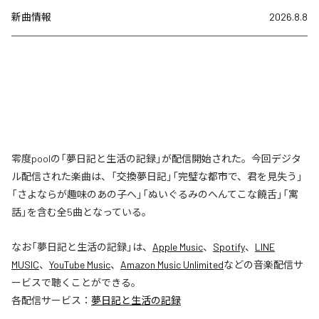
新曲情報
2026.8.8
零度poolの「夢日記と生活の記録」が配信開始された。今回デジタ
ル配信された楽曲は、「交換夢日記」「完璧な都市で、君を見失う」
「さよならが趣味のあの子へ」「ぬいぐるみのへんてこな饒舌」「寓
話」を含む全5曲となっている。
なお「
夢日記と生活の記録
」は、
Apple Music
、
Spotify
、
LINE
MUSIC
、
YouTube Music
、
Amazon Music Unlimited
などの音楽配信サ
ービスで聴くことができる。
各配信サービス：
夢日記と生活の記録