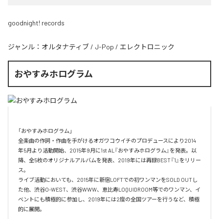
goodnight! records
ジャンル：
オルタナティブ
/
J-Pop
/
エレクトロニック
おやすみホログラム
「おやすみホログラム」

全楽曲の作詞・作曲を⼿がけるオガワコウイチのプロデュースにより2014
年5⽉より活動開始、2015年9⽉に1st AL『おやすみホログラム』を発表。以
降、全5枚のオリジナルアルバムを発表、2019年には再録BEST『1』をリリー
ス。

ライブ活動においても、2015年に新宿LOFTでの初ワンマンをSOLD OUTし
た他、渋⾕O-WEST、渋⾕WWW、恵⽐寿LOQUIDROOM等でのワンマン、イ
ベントにも積極的に参加し、2019年には2度の全国ツアーを⾏うなど、積極
的に展開。
