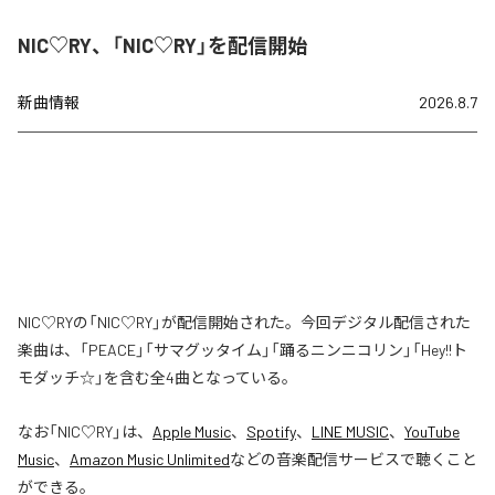
NIC♡RY、「NIC♡RY」を配信開始
新曲情報
2026.8.7
NIC♡RYの「NIC♡RY」が配信開始された。今回デジタル配信された
楽曲は、「PEACE」「サマグッタイム」「踊るニンニコリン」「Hey!!ト
モダッチ☆」を含む全4曲となっている。
なお「
NIC♡RY
」は、
Apple Music
、
Spotify
、
LINE MUSIC
、
YouTube
Music
、
Amazon Music Unlimited
などの音楽配信サービスで聴くこと
ができる。