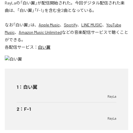
RayLaの「白い翼」が配信開始された。今回デジタル配信された楽
曲は、「白い翼」「F-1」を含む全2曲となっている。
なお「
白い翼
」は、
Apple Music
、
Spotify
、
LINE MUSIC
、
YouTube
Music
、
Amazon Music Unlimited
などの音楽配信サービスで聴くこと
ができる。
各配信サービス：
白い翼
1
：
白い翼
RayLa
2
：
F-1
RayLa