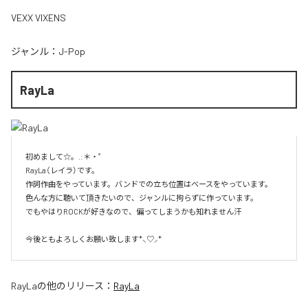
VEXX VIXENS
ジャンル：
J-Pop
RayLa
初めまして☆。.:＊・゜

RayLa（レイラ）です。

作詞作曲をやっています。バンドでの立ち位置はベースをやっています。

色んな方に聴いて頂きたいので、ジャンルに拘らずに作っています。

でもやはりROCKが好きなので、偏ってしまうかも知れません汗

今後ともよろしくお願い致します*⸜♡⸝*
RayLa
の他のリリース：
RayLa