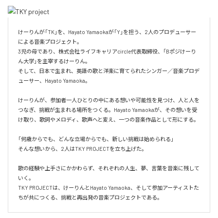
けーりんが「TK」を、Hayato Yamaokaが「Y」を担う、2人のプロデューサー
による音楽プロジェクト。

3児の母であり、株式会社ライフキャリアcircle代表取締役、「Bポジけーり
ん大学」を主宰するけーりん。

そして、日本で生まれ、英語の歌と洋楽に育てられたシンガー／音楽プロデ
ューサー、Hayato Yamaoka。

けーりんが、参加者一人ひとりの中にある想いや可能性を見つけ、人と人を
つなぎ、挑戦が生まれる場所をつくる。Hayato Yamaokaが、その想いを受
け取り、歌詞やメロディ、歌声へと変え、一つの音楽作品として形にする。

「何歳からでも、どんな立場からでも、新しい挑戦は始められる」

そんな想いから、2人はTKY PROJECTを立ち上げた。

歌の経験や上手さにかかわらず、それぞれの人生、夢、言葉を音楽に残して
いく。

TKY PROJECTは、けーりんとHayato Yamaoka、そして参加アーティストた
ちが共につくる、挑戦と再出発の音楽プロジェクトである。