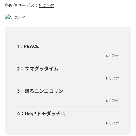
各配信サービス：
NIC♡RY
1
：
PEACE
NIC♡RY
2
：
サマグッタイム
NIC♡RY
3
：
踊るニンニコリン
NIC♡RY
4
：
Hey!!トモダッチ☆
NIC♡RY