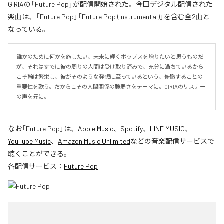
GIRIAの「Future Pop」が配信開始された。今回デジタル配信された
楽曲は、「Future Pop」「Future Pop (Instrumental)」を含む全2曲と
なっている。
誰かのために何かを施したい、未来に輝くポップスを贈りたいと思うものだ
が、それはすでに彼の周りの人間は受け取り済みで、充分に満ちているから
こそ輪は繁栄し、彼がそのような発想に至っているという、俯瞰することの
重要性を歌う。だからこその人間関係の脆弱さをテーマに。GIRIAのリスナー
の声を元に。
なお「
Future Pop
」は、
Apple Music
、
Spotify
、
LINE MUSIC
、
YouTube Music
、
Amazon Music Unlimited
などの音楽配信サービスで
聴くことができる。
各配信サービス：
Future Pop