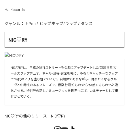
HJ Records
ジャンル：
J-Pop
/
ヒップホップ/ラップ
/
ダンス
NIC♡RY
NIC♡RYは、平成の渋谷ストリートを令和にアップデートした“新渋谷系”ガ
ールズラップデュオ。ギャル×渋谷×音楽を軸に、ゆるくキャッチーなラップ
で“時代のノリを塗り替えていく”。自然体でありながら、踊りたくなるグル
ーヴと中毒性のあるフレーズで、音楽を“聴くもの”から“体感するもの”へと進
化させる。渋谷発の新しいミュージックを世界へ広げ、カルチャーとして根
付かせていく。
NIC♡RY
の他のリリース：
NIC♡RY