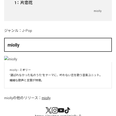
1
：
片恋花
miolly
ジャンル：
J-Pop
miolly
miolly - ミオリー

”選ばれなかった私のうた”をテーマに、叶わない恋を歌う音楽ユニット。

miolly
の他のリリース：
miolly
https://twitter.com/miolly_0