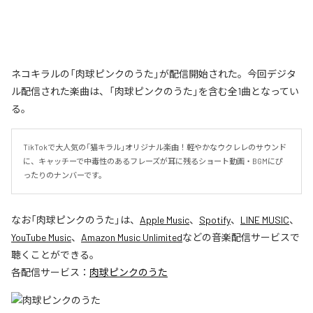
ネコキラルの「肉球ピンクのうた」が配信開始された。今回デジタ
ル配信された楽曲は、「肉球ピンクのうた」を含む全1曲となってい
る。
TikTokで大人気の「猫キラル」オリジナル楽曲！軽やかなウクレレのサウンド
に、キャッチーで中毒性のあるフレーズが耳に残るショート動画・BGMにぴ
ったりのナンバーです。
なお「
肉球ピンクのうた
」は、
Apple Music
、
Spotify
、
LINE MUSIC
、
YouTube Music
、
Amazon Music Unlimited
などの音楽配信サービスで
聴くことができる。
各配信サービス：
肉球ピンクのうた