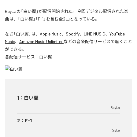
RayLaの「白い翼」が配信開始された。今回デジタル配信された楽
曲は、「白い翼」「F-1」を含む全2曲となっている。
なお「
白い翼
」は、
Apple Music
、
Spotify
、
LINE MUSIC
、
YouTube
Music
、
Amazon Music Unlimited
などの音楽配信サービスで聴くこと
ができる。
各配信サービス：
白い翼
1
：
白い翼
RayLa
2
：
F-1
RayLa