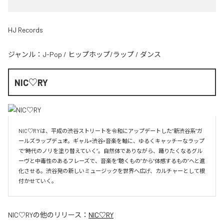
HJ Records
ジャンル：
J-Pop
/
ヒップホップ/ラップ
/
ダンス
NIC♡RY
NIC♡RYは、平成の渋谷ストリートを令和にアップデートした“新渋谷系”ガ
ールズラップデュオ。ギャル×渋谷×音楽を軸に、ゆるくキャッチーなラップ
で“時代のノリを塗り替えていく”。自然体でありながら、踊りたくなるグル
ーヴと中毒性のあるフレーズで、音楽を“聴くもの”から“体感するもの”へと進
化させる。渋谷発の新しいミュージックを世界へ広げ、カルチャーとして根
付かせていく。
NIC♡RY
の他のリリース：
NIC♡RY