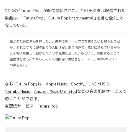
GIRIAの「Future Pop」が配信開始された。今回デジタル配信された
楽曲は、「Future Pop」「Future Pop (Instrumental)」を含む全2曲と
なっている。
誰かのために何かを施したい、未来に輝くポップスを贈りたいと思うものだ
が、それはすでに彼の周りの人間は受け取り済みで、充分に満ちているから
こそ輪は繁栄し、彼がそのような発想に至っているという、俯瞰することの
重要性を歌う。だからこその人間関係の脆弱さをテーマに。GIRIAのリスナー
の声を元に。
なお「
Future Pop
」は、
Apple Music
、
Spotify
、
LINE MUSIC
、
YouTube Music
、
Amazon Music Unlimited
などの音楽配信サービスで
聴くことができる。
各配信サービス：
Future Pop