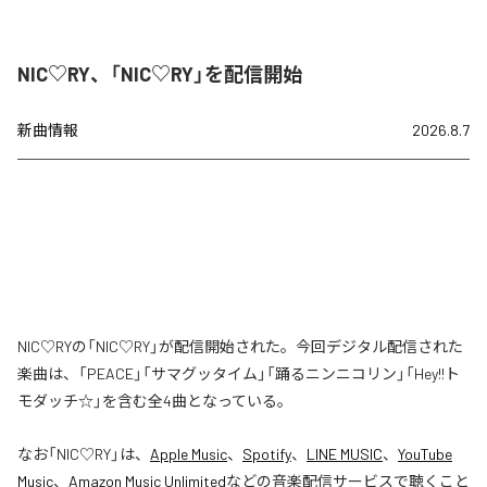
NIC♡RY、「NIC♡RY」を配信開始
新曲情報
2026.8.7
NIC♡RYの「NIC♡RY」が配信開始された。今回デジタル配信された
楽曲は、「PEACE」「サマグッタイム」「踊るニンニコリン」「Hey!!ト
モダッチ☆」を含む全4曲となっている。
なお「
NIC♡RY
」は、
Apple Music
、
Spotify
、
LINE MUSIC
、
YouTube
Music
、
Amazon Music Unlimited
などの音楽配信サービスで聴くこと