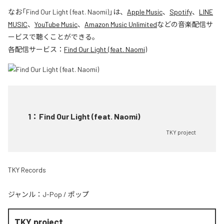
なお「
Find Our Light (feat. Naomi)
」は、
Apple Music
、
Spotify
、
LINE
MUSIC
、
YouTube Music
、
Amazon Music Unlimited
などの音楽配信サ
ービスで聴くことができる。
各配信サービス：
Find Our Light (feat. Naomi)
1
：
Find Our Light (feat. Naomi)
TKY project
TKY Records
ジャンル：
J-Pop
/
ポップ
TKY project