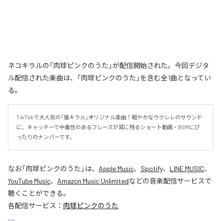
ネコキラルの「肉球ピンクのうた」が配信開始された。今回デジタ
ル配信された楽曲は、「肉球ピンクのうた」を含む全1曲となってい
る。
TikTokで大人気の「猫キラル」オリジナル楽曲！軽やかなウクレレのサウンド
に、キャッチーで中毒性のあるフレーズが耳に残るショート動画・BGMにぴ
ったりのナンバーです。
なお「
肉球ピンクのうた
」は、
Apple Music
、
Spotify
、
LINE MUSIC
、
YouTube Music
、
Amazon Music Unlimited
などの音楽配信サービスで
聴くことができる。
各配信サービス：
肉球ピンクのうた