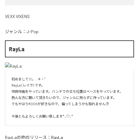
VEXX VIXENS
ジャンル：
J-Pop
RayLa
初めまして☆。.:＊・゜

RayLa（レイラ）です。

作詞作曲をやっています。バンドでの立ち位置はベースをやっています。

色んな方に聴いて頂きたいので、ジャンルに拘らずに作っています。

でもやはりROCKが好きなので、偏ってしまうかも知れません汗

今後ともよろしくお願い致します*⸜♡⸝*
RayLa
の他のリリース：
RayLa