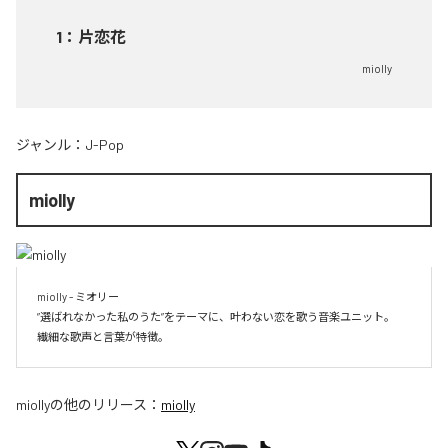
1
：
片恋花
miolly
ジャンル：
J-Pop
miolly
miolly - ミオリー

”選ばれなかった私のうた”をテーマに、叶わない恋を歌う音楽ユニット。

miolly
の他のリリース：
miolly