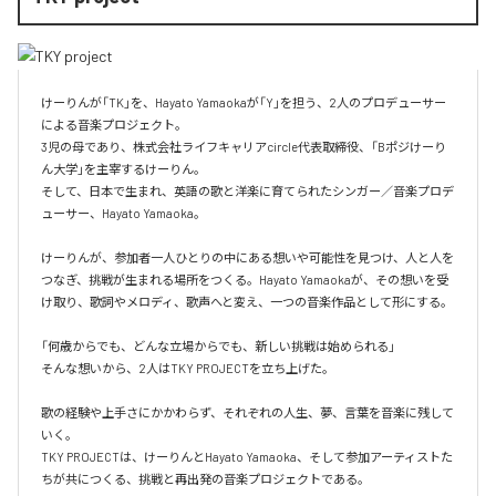
けーりんが「TK」を、Hayato Yamaokaが「Y」を担う、2人のプロデューサー
による音楽プロジェクト。

3児の母であり、株式会社ライフキャリアcircle代表取締役、「Bポジけーり
ん大学」を主宰するけーりん。

そして、日本で生まれ、英語の歌と洋楽に育てられたシンガー／音楽プロデ
ューサー、Hayato Yamaoka。

けーりんが、参加者一人ひとりの中にある想いや可能性を見つけ、人と人を
つなぎ、挑戦が生まれる場所をつくる。Hayato Yamaokaが、その想いを受
け取り、歌詞やメロディ、歌声へと変え、一つの音楽作品として形にする。

「何歳からでも、どんな立場からでも、新しい挑戦は始められる」

そんな想いから、2人はTKY PROJECTを立ち上げた。

歌の経験や上手さにかかわらず、それぞれの人生、夢、言葉を音楽に残して
いく。

TKY PROJECTは、けーりんとHayato Yamaoka、そして参加アーティストた
ちが共につくる、挑戦と再出発の音楽プロジェクトである。