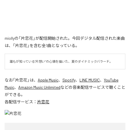
miollyの「片恋花」が配信開始された。今回デジタル配信された楽曲
は、「片恋花」を含む全1曲となっている。
誰もが知っている"片想い”の心情を描いた、夏のダイナミックバラード。
なお「
片恋花
」は、
Apple Music
、
Spotify
、
LINE MUSIC
、
YouTube
Music
、
Amazon Music Unlimited
などの音楽配信サービスで聴くこと
ができる。
各配信サービス：
片恋花