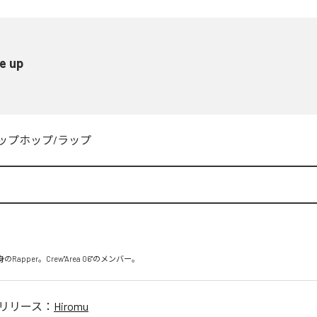
e up
ップホップ/ラップ
のRapper。Crew"Area 06"のメンバー。
リリース：
Hiromu