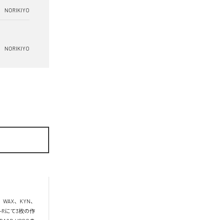
NORIKIYO
NORIKIYO
、WAX、KYN、
D-Rにて3枚の作