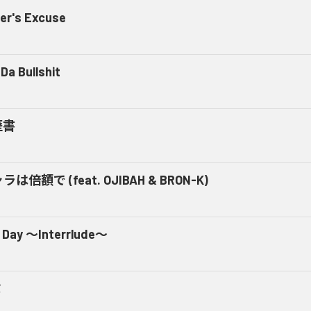
er's Excuse
Da Bullshit
歴書
ラは倍額で (feat. OJIBAH & BRON-K)
 Day ～Interrlude～
ミ