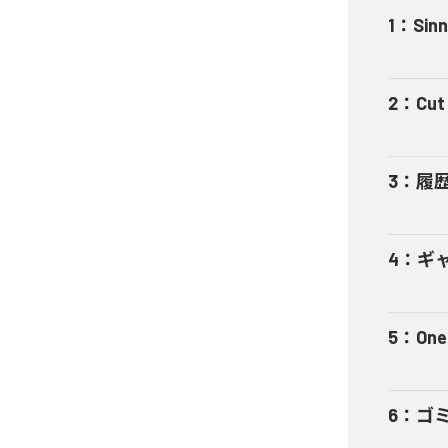
1
：
Sinn
2
：
Cut 
3
：
履
4
：
ギャ
5
：
One
6
：
ゴ