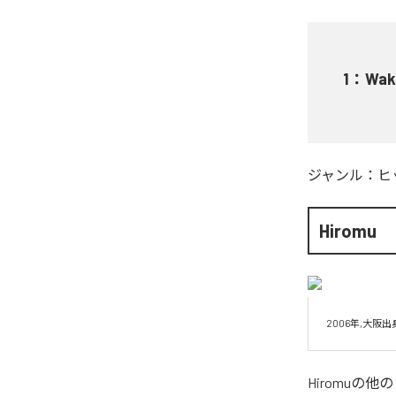
1
：
Wak
ジャンル：
ヒ
Hiromu
2006年,大阪出身
Hiromu
の他の