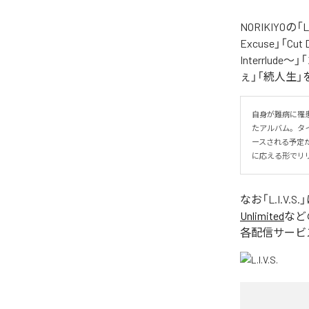
NORIKIYO
Excuse」「Cut
Interrlude～」
ぇ」「続人生」
自身が難病に罹患し
たアルバム。タイトル
ースされる予定
に応える形でリ
なお「
L.I.V.S.
Unlimited
など
各配信サービ