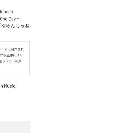
er's
One Day ～
.V.S.」「なめんじゃね
をテーマに制作され
IYOが収監中にリリ
言うファンの声
n Music