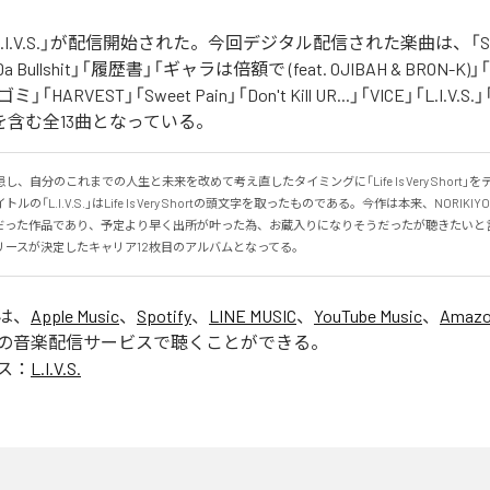
の「L.I.V.S.」が配信開始された。今回デジタル配信された楽曲は、「Sinn
 Da Bullshit」「履歴書」「ギャラは倍額で (feat. OJIBAH & BRON-K)」「
「ゴミ」「HARVEST」「Sweet Pain」「Don't Kill UR...」「VICE」「L.I
を含む全13曲となっている。
、自分のこれまでの人生と未来を改めて考え直したタイミングに「Life Is Very Short」
の「L.I.V.S.」はLife Is Very Shortの頭文字を取ったものである。今作は本来、NORIK
だった作品であり、予定より早く出所が叶った為、お蔵入りになりそうだったが聴きたいと
リースが決定したキャリア12枚目のアルバムとなってる。
」は、
Apple Music
、
Spotify
、
LINE MUSIC
、
YouTube Music
、
Amazo
の音楽配信サービスで聴くことができる。
ス：
L.I.V.S.