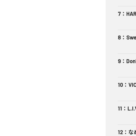
7
：
HA
8
：
Swe
9
：
Don'
10
：
VI
11
：
L.I.
12
：
な