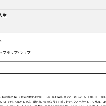
人生
DS
ップホップ/ラップ


川県相模原市にて地元の仲間達とSD JUNKSTAを結成 (メンバーはBron-K、TKC、DJ ISSO
FLO、SITEそしてNORIKIYO)。当時はK-NEROと言う名前でトラックメーカーとして 参加。C