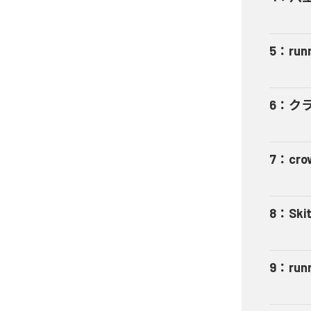
5
：
run
6
：
ク
7
：
cro
8
：
Ski
9
：
run