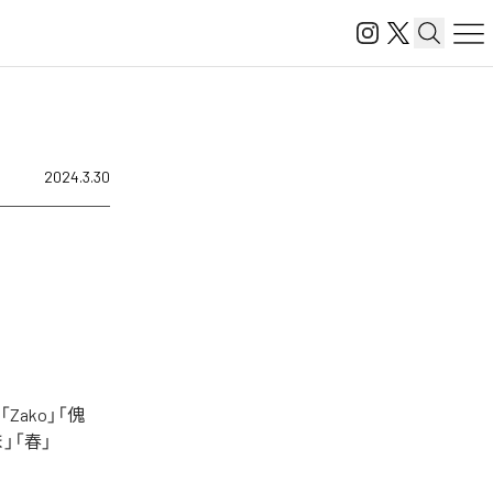
2024.3.30
ako」「傀
まま」「春」