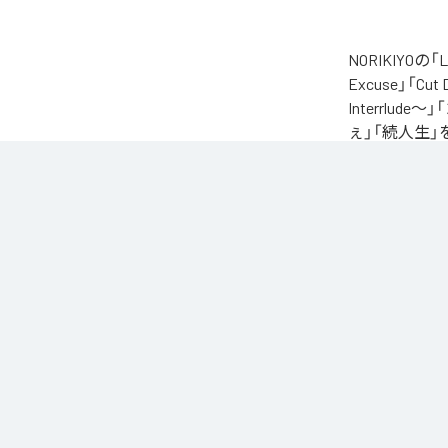
NORIKIYO
Excuse」「Cut
Interrlude～」
ぇ」「続人生」
自身が難病に罹患し
たアルバム。タイトル
ースされる予定
に応える形でリ
なお「
L.I.V.S.
Unlimited
など
各配信サービ