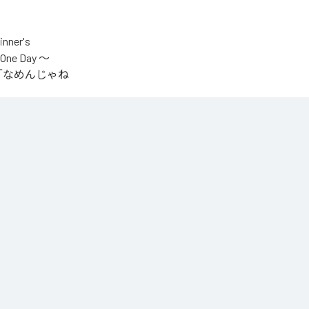
er's
One Day ～
.V.S.」「なめんじゃね
をテーマに制作され
IYOが収監中にリリ
言うファンの声
n Music