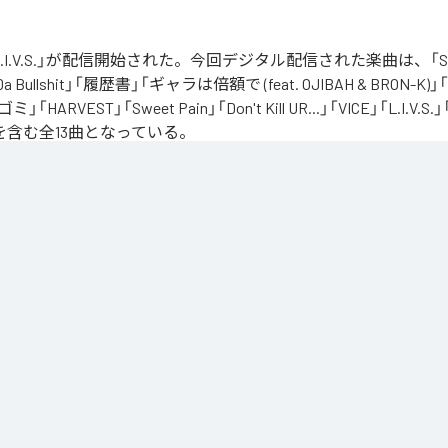
の「L.I.V.S.」が配信開始された。今回デジタル配信された楽曲は、「Sinn
 Da Bullshit」「履歴書」「ギャラは倍額で (feat. OJIBAH & BRON-K)」「
「ゴミ」「HARVEST」「Sweet Pain」「Don't Kill UR...」「VICE」「L.I
を含む全13曲となっている。
、自分のこれまでの人生と未来を改めて考え直したタイミングに「Life Is Very Short」
の「L.I.V.S.」はLife Is Very Shortの頭文字を取ったものである。今作は本来、NORIK
だった作品であり、予定より早く出所が叶った為、お蔵入りになりそうだったが聴きたいと
リースが決定したキャリア12枚目のアルバムとなってる。
」は、
Apple Music
、
Spotify
、
LINE MUSIC
、
YouTube Music
、
Amazo
の音楽配信サービスで聴くことができる。
ス：
L.I.V.S.