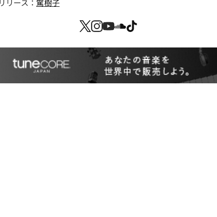
リリース：
駕樹子