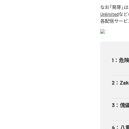
なお「
発芽
」
Unlimited
など
各配信サービ
1
：
危
2
：
Zak
3
：
傀
4
：
八