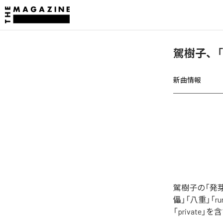
駕樹子、
新曲情報
駕樹子の「発芽
儡」「八重」「run
「private