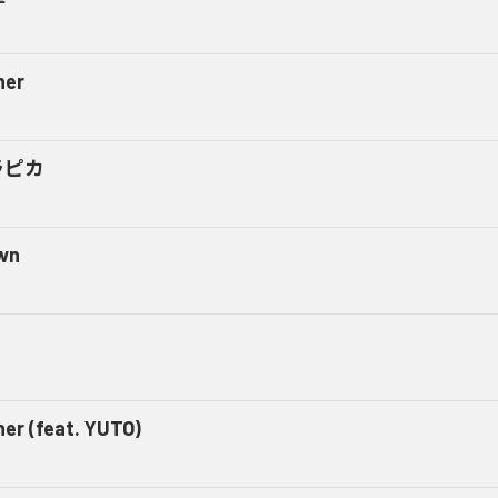
ner
ラピカ
wn
t
ner (feat. YUTO)