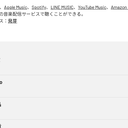
は、
Apple Music
、
Spotify
、
LINE MUSIC
、
YouTube Music
、
Amazon 
の音楽配信サービスで聴くことができる。
ス：
発芽
険
o
儡
重