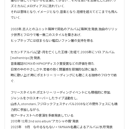
誰もが感じていながらも言葉にできない....そんな思いを言語化した詩が,リ
ズミカルにメロディアスに流れていく.

それは意味となり,イメージとなり,音楽となり,垣根を超えてどこまでも飛ん
でいく.

2003年,志人とのユニット降神で同名のアルバム[降神]を発表,独自のリリッ
ク世界とフロウで唯一無二のスタイルを築きあげ,

ヒップホップには収まらない幅広いファン層の支持を得る.

セカンドアルバム[望~月を亡くした王様~]を経て,2005年にソロ.アルバム 
[melhentrips]を発表,

音楽雑誌REMIXの HIPHOPディスク賞受賞などの評価を得た.

日常の中のやさしさや,若者の抱く閉塞感を叙情的な詩に描き,

時に歌い上げ,時にポエトリー.リーディングにも聴こえる独特のフロウで紡
ぐ.

フリースタイルや,ポエトリー.リーディングイベントにも積極的に参加,

ジャンルをクロスオーバーしたライブ活動をし,

山水人,otonotani,フジロックフェスティバル2008などの野外フェスにも精
力的に参加しながら,

他アーティストへの客演を多数発表している.

2013年 12月 2nd solo album "アカシャの唇" 発表

2023年　9月　なのるなもない × YAMAAN名義によるアルバム"水月"発表