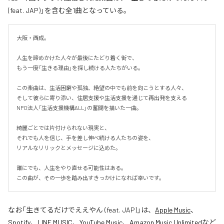
(feat. JAP)」を含む全1曲となっている。
大阪・西成。

人生を諦めかけた人々が最後にたどり着く街で、

もう一度「生きる理由」を探し続ける人たちがいる。

この楽曲は、生活困窮や孤独、絶望の中でも前を向こうとする人々、

そして彼らに寄り添い、住居支援や生活支援を通じて再出発を支える

NPO法人「生活支援機構ALL」の奮闘を描いた一曲。

綺麗ごとでは片付けられない現実と、

それでも人を信じ、手を差し伸べ続ける人たちの姿を、

リアルなリリックとメッセージに込めた。

誰にでも、人生をやり直せる可能性はある。

この曲が、その一歩を踏み出すきっかけになれば幸いです。
なお「
生きてるだけでええやん (feat. JAP)
」は、
Apple Music
、
Spotify
、
LINE MUSIC
、
YouTube Music
、
Amazon Music Unlimited
など