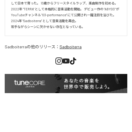
して日本で育った。 13歳からフリースタイルラップ、楽曲制作を初める。 
2022年 "TERRA" として本格的に音楽活動を開始。 デビュー作の "ABYSS" が
YouTubeチャンネル "03-performance" にて公開され一躍注目を浴びた。 
2024年 "Sadboiterra" として音楽活動を再会。

若手ながらシーンに欠かせない存在となっている。
Sadboiterra
の他のリリース：
Sadboiterra