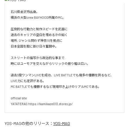
石川県金沢市出身。

横浜の大型crew BAYHOOD所属のMC。

圧倒的な行動力と制作スピードを武器に

過去のキャリアの空白を埋めるかの如く

場所, ジャンル問わず神奈川を拠点に

日本全国を股に掛け日々奮闘中。

ストリートの描写から政治的な事まで.

時にはユーモアを交えながらリリックの振り幅は広い。

過去3度ワンマンLIVEを成功、LIVE BATTLEでも幾多の優勝を誇るなど、
LIVE力にも定評がある。

MC BATTLEでも優勝するなど現場叩き上げのリアルMCである。

official site

YATATERAS https://kamikaze013.stores.jp/
YOS-MAG
の他のリリース：
YOS-MAG