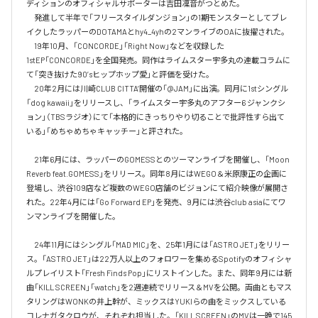
ディションのオフィシャルサポーターは吉田凜音がつとめた。

　発進して半年で「フリースタイルダンジョン」の1期モンスターとしてブレ
イクしたラッパーのDOTAMAとhy4_4yhの2マンライブのOAに抜擢された。

　19年10月、「CONCORDE」「Right Now」などを収録した
1stEP「CONCORDE」を全国発売。同作はライムスター宇多丸の連載コラムに
て「突き抜けた90’sヒップホップ愛」と評価を受けた。

　20年2月には川崎CLUB CITTA’開催の「@JAM」に出演。同月に1stシングル
「dog kawaii」をリリースし、「ライムスター宇多丸のアフター6 ジャンクシ
ョン」（TBSラジオ）にて「本格的にきっちりやり切ることで批評性すら出て
いる」「めちゃめちゃキャッチー」と評された。

　21年6月には、ラッパーのGOMESSとのツーマンライブを開催し、「Moon 
Reverb feat.GOMESS」をリリース。同年8月にはWEGO＆米原康正の企画に
登場し、渋谷109店など複数のWEGO店舗のビジョンにて紹介映像が展開さ
れた。22年4月には「Go Forward EP」を発売、9月には渋谷club asiaにてワ
ンマンライブを開催した。

　24年11月にはシングル「MAD MIC」を、25年1月には「ASTRO JET」をリリー
ス。「ASTRO JET」は22万人以上のフォロワーを集めるSpotifyのオフィシャ
ルプレイリスト「Fresh Finds Pop」にリストインした。また、同年9月には新
曲「KILL SCREEN」「watch」を2週連続でリリース＆MVを公開。両曲ともマス
タリングはWONKの井上幹が、ミックスはYUKIらの曲をミックスしている
コレナガタクロウが、それぞれ担当した。「KILL SCREEN」のMVは一晩で145