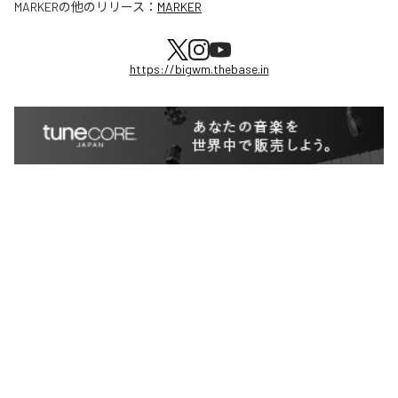
MARKER
の他のリリース：
MARKER
https://bigwm.thebase.in