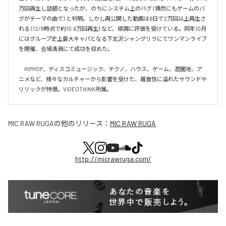
万回再生し話題となったが、のちにシステム上のバグ（偶然にもゲームのバ
グがテーマの曲で）と判明。しかし再公開した動画は6日で2万回以上再生さ
れる（12/9時点で約10.6万回再生）など、順調に評価を受けている。同年10月
にはグループ史上最大キャパとなる下北沢シャングリラにてワンマンライブ
を開催、会場満員にて成功を収めた。

　HIPHOP、ディスコミュージック、テクノ、ハウス、ゲーム、遊園地、ア
ニメなど、様々なカルチャーから影響を受けた、雑食性に溢れたサウンドや
リリックが特徴。VIDEOTHINK所属。
MIC RAW RUGA
の他のリリース：
MIC RAW RUGA
http://micrawruga.com/