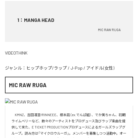
1
：
MANGA HEAD
MIC RAW RUGA
VIDEOTHINK
ジャンル：
ヒップホップ/ラップ
/
J-Pop
/
アイドル(女性)
MIC RAW RUGA
　KMNZ、吉田凜音/RINNEEE、根本凪（ex.でんぱ組）、でか美ちゃん、初期
ライムベリーなど、数々のアーティストをプロデュース及びラップ楽曲を提
供して来た、E TICKET PRODUCTIONプロデュースによるガールズラップグ
ループ。読み方は「マイクロウルーガ」。メンバーを募集しつつ活動中。オー