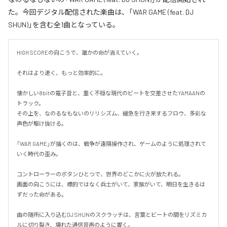
た。今回デジタル配信された楽曲は、「WAR GAME (feat. DJ
SHUN)」を含む全1曲となっている。
HIGH SCOREの向こうで、誰かの命が消えていく。

それはより速く、もっと効率的に。

懐かしい8bitの電子音と、重く不穏な現代のビートを交差させたYAMAANの
トラック。

その上を、なのるなもないのリリシズム、緩急を行き来するフロウ、多彩な
声色が駆け抜ける。

「WAR GAME」が描くのは、戦争が遠隔操作され、ゲームのように処理されて
いく時代の歪み。

コントローラーのボタンひとつで、世界のどこかに火が放たれる。

画面の向こうには、標的ではなく兵士がいて、家族がいて、明日を生きるは
ずだった命がある。

曲の随所に入り込むDJ SHUNのスクラッチは、言葉とビートの間をリズミカ
ルに切り裂き、壊れた通信音声のように響く。
