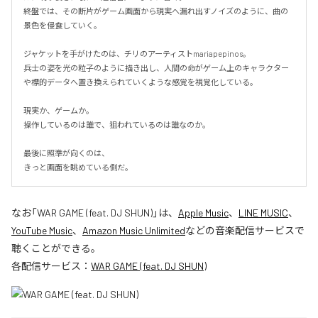
終盤では、その断片がゲーム画面から現実へ漏れ出すノイズのように、曲の
景色を侵食していく。

ジャケットを手がけたのは、チリのアーティストmariapepinos。

兵士の姿を光の粒子のように描き出し、人間の命がゲーム上のキャラクター
や標的データへ置き換えられていくような感覚を視覚化している。

現実か、ゲームか。

操作しているのは誰で、狙われているのは誰なのか。

最後に照準が向くのは、

きっと画面を眺めている側だ。
なお「
WAR GAME (feat. DJ SHUN)
」は、
Apple Music
、
LINE MUSIC
、
YouTube Music
、
Amazon Music Unlimited
などの音楽配信サービスで
聴くことができる。
各配信サービス：
WAR GAME (feat. DJ SHUN)