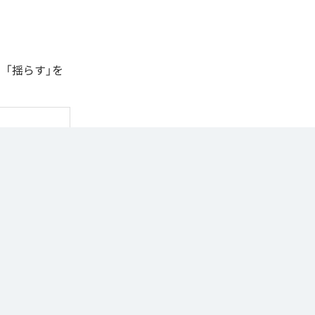
、「揺らす」を
n Music