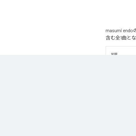
masumi 
含む全1曲と
覚醒
なお「
揺らす
Unlimited
など
各配信サービ
1
：
揺