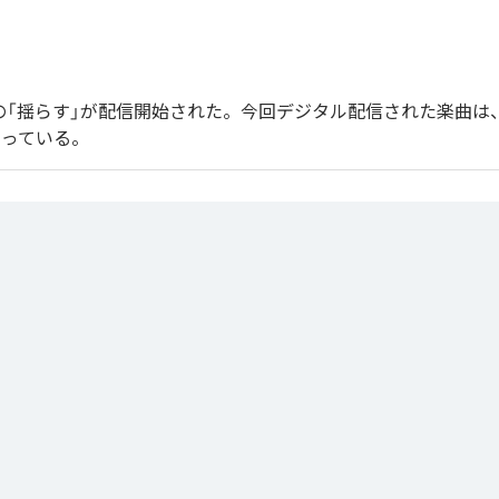
endoの「揺らす」が配信開始された。今回デジタル配信された楽曲は
なっている。
」は、
Apple Music
、
Spotify
、
LINE MUSIC
、
YouTube Music
、
Amazo
の音楽配信サービスで聴くことができる。
ス：
揺らす
らす