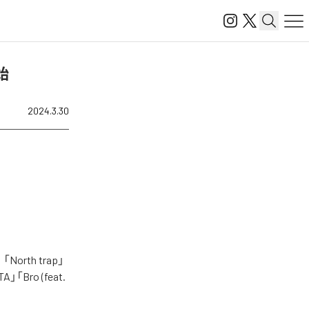
開始
2024.3.30
rth trap」
TA」「Bro (feat.