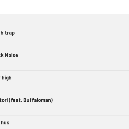
h trap
ck Noise
 high
tori (feat. Buffaloman)
l hus