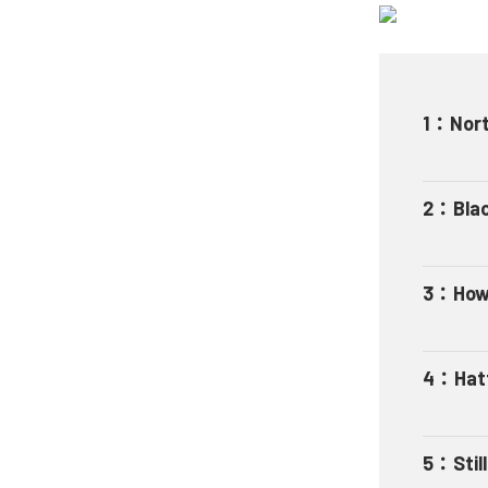
1
：
Nort
2
：
Bla
3
：
How
4
：
Hat
5
：
Stil