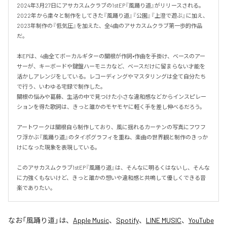
2024年3月27日にアサカスムクラブの1stEP『風踊り道』がリリースされる。

2022年から粛々と制作をしてきた『風踊り道』『公園』『上澄で遊ぶ』に加え、
2023年制作の『低気圧』を加えた、全4曲のアサカスムクラブ第一歩的作品
だ。

本EPは、4曲全てボーカルギターの關根が作詞•作曲を手掛け、ベースのアー
サーが、キーボードや鍵盤ハーモニカなど、ベースだけに留まらない才能を
活かしアレンジをしている。レコーディングやマスタリングは全て自分たち
で行う、いわゆる宅録で制作した。

關根の悩みや葛藤、生活の中で見つけた小さな違和感などからインスピレー
ションを得た歌詞は、きっと誰かのモヤモヤに軽く手を差し伸べるだろう。

アートワークは關根自ら制作しており、風に揺れるカーテンの写真にフワフ
ワ浮かぶ『風踊り道』のタイポグラフィを重ね、楽曲の世界観と制作のきっか
けになった現象を表現している。

このアサカスムクラブ1stEP『風踊り道』は、そんなに明るくはないし、そんな
に力強くもないけど、きっと誰かの想いや違和感と共鳴して優しくできる音
楽でありたい。
なお「
風踊り道
」は、
Apple Music
、
Spotify
、
LINE MUSIC
、
YouTube