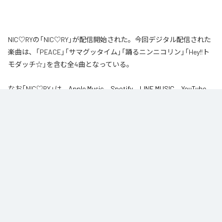
NIC♡RYの「NIC♡RY」が配信開始された。今回デジタル配信された
楽曲は、「PEACE」「サマグッタイム」「踊るニンニコリン」「Hey!!ト
モダッチ☆」を含む全4曲となっている。
なお「
NIC♡RY
」は、
Apple Music
、
Spotify
、
LINE MUSIC
、
YouTube
Music
、
Amazon Music Unlimited
などの音楽配信サービスで聴くこと
ができる。
各配信サービス：
NIC♡RY
1
：
PEACE
NIC♡RY