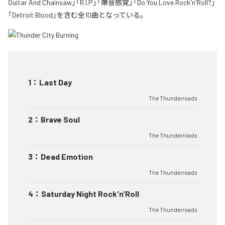
Guitar And Chainsaw」「R.I.P」「爆音感覚」「Do You Love Rock'n'Roll?」
「Detroit Blood」を含む全10曲となっている。
1
：
Last Day
The Thunderroads
2
：
Brave Soul
The Thunderroads
3
：
Dead Emotion
The Thunderroads
4
：
Saturday Night Rock'n'Roll
The Thunderroads