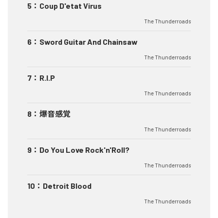
5
：
Coup D'etat Virus
The Thunderroads
6
：
Sword Guitar And Chainsaw
The Thunderroads
7
：
R.I.P
The Thunderroads
8
：
爆音感覚
The Thunderroads
9
：
Do You Love Rock'n'Roll?
The Thunderroads
10
：
Detroit Blood
The Thunderroads