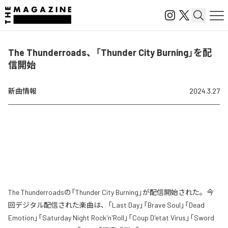
The Thunderroads、「Thunder City Burning」を配
信開始
新曲情報
2024.3.27
The Thunderroadsの「Thunder City Burning」が配信開始された。今
回デジタル配信された楽曲は、「Last Day」「Brave Soul」「Dead
Emotion」「Saturday Night Rock'n'Roll」「Coup D'etat Virus」「Sword