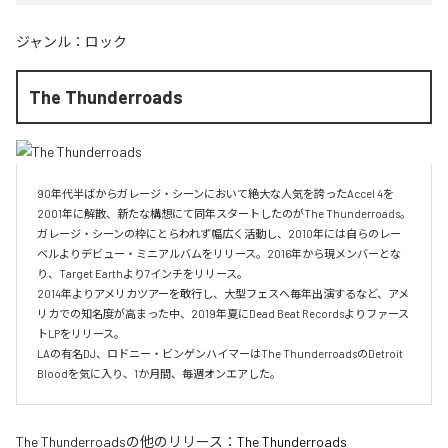
ジャンル：
ロック
The Thunderroads
90年代半ばからガレージ・シーンにおいて絶大な人気を誇ったAccel 4を
2001年に解散、新たな構想にて同年スタートしたのがThe Thunderroads。

ガレージ・シーンの枠にとらわれず幅広く活動し、2010年には自らのレー
ベルよりデビュー・ミニアルバムをリリース。2016年から現メンバーとな
り、Target Earthより7インチをリリース。

2014年よりアメリカツアーを敢行し、大型フェスへ毎年出演するなど、アメ
リカでの知名度が高まった中、2019年夏にDead Beat Recordsよりファース
トLPをリリース。

LAの有名DJ、ロドニー・ビンゲンハイマーはThe ThunderroadsのDetroit 
Bloodを気に入り、1か月間、毎週オンエアした。
The Thunderroads
の他のリリース：
The Thunderroads