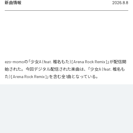
新曲情報
2026.8.8
ezo-momoの「少女A (feat. 椎名もた) [Arena Rock Remix]」が配信開
始された。今回デジタル配信された楽曲は、「少女A (feat. 椎名も
た) [Arena Rock Remix]」を含む全1曲となっている。
椎名もた「少女A」を、壮大なアリーナロックへ再構築した 「Arena Rock 
Remix」。

繊細で静かな歌い出しから、幾重にも重なるギター、力強いベースとライブ
ドラム、感情的なキーボードが一気に広がる爆発的なサビへ。

心音や一瞬の静寂、観客の手拍子とシンガロングを交えながら、原曲に宿る