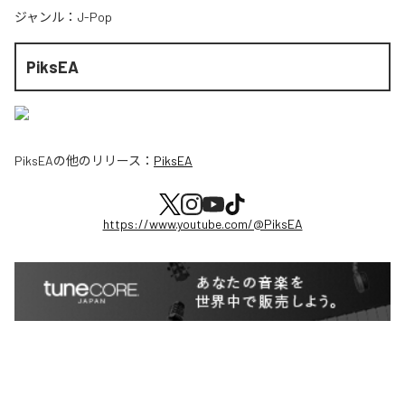
ジャンル：
J-Pop
PiksEA
PiksEA
の他のリリース：
PiksEA
https://www.youtube.com/@PiksEA