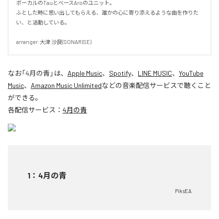
ボーカルのTauとベースAroのユニット。

ふとした時に思い出してもらえる、誰かの心に寄り添えるような曲を作りた
い、と活動している。

arranger:大津 沙良(SONARISE)
なお「
4月の青
」は、
Apple Music
、
Spotify
、
LINE MUSIC
、
YouTube
Music
、
Amazon Music Unlimited
などの音楽配信サービスで聴くこと
ができる。
各配信サービス：
4月の青
1
：
4月の青
PiksEA