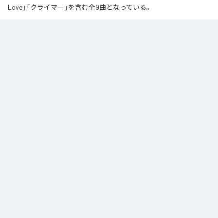
Love」「クライマー」を含む全9曲となっている。
なお「
∞
」は、
Apple Music
、
Spotify
、
LINE MUSIC
、
YouTube Music
、
Amazon Music Unlimited
などの音楽配信サービスで聴くことができ
る。
各配信サービス：
∞
1
：
AI
高瀬統也
2
：
Say you love me
高瀬統也
3
：
いつ言う？