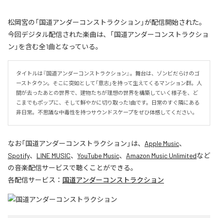
松岡宮の「国道アンダーコンストラクション」が配信開始された。
今回デジタル配信された楽曲は、「国道アンダーコンストラクショ
ン」を含む全1曲となっている。
タイトルは『国道アンダーコンストラクション』。舞台は、ゾンビだらけのゴ
ーストタウン。そこに突如として「意志」を持って生えてくるマンション群。人
間が去ったあとの世界で、建物たちが理想の世界を構築していく様子を、ど
こまでもポップに、そして鮮やかに切り取った1曲です。日常のすぐ隣にある
非日常。不思議な中毒性を持つサウンドスケープをぜひ体感してください。
なお「
国道アンダーコンストラクション
」は、
Apple Music
、
Spotify
、
LINE MUSIC
、
YouTube Music
、
Amazon Music Unlimited
など
の音楽配信サービスで聴くことができる。
各配信サービス：
国道アンダーコンストラクション