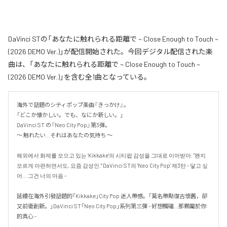
DaVinci STの「あなたに触れられる距離で ~ Close Enough to Touch ~
(2026 DEMO Ver.)」が配信開始された。今回デジタル配信された楽
曲は、「あなたに触れられる距離で ~ Close Enough to Touch ~
(2026 DEMO Ver.)」を含む全1曲となっている。
海外で話題のシティポップ楽曲『きっかけ』。

「どこか懐かしい。でも、なにか新しい。」

DaVinci ST の『Neo City Pop』第3弾。

〜 触れたい...それはあなたの気持ち 〜

해외에서 화제를 모으고 있는 'Kikkake'의 시티팝 감성을 그대로 이어받아. "왠지 
모르게 아련하면서도, 요즘 감성인." DaVinci ST의 'Neo City Pop' 제3탄 - 닿고 싶
어... 그건 너의 마음 -

延續在海外引發話題的「Kikkake」City Pop 迷人帶感。「莫名帶點復古懷舊，卻
又前衛創新。」DaVinci ST「Neo City Pop」系列第三彈 - 好想觸碰...那顆屬於你
的真心 -