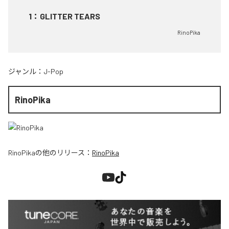
1
：
GLITTER TEARS
RinoPika
ジャンル：
J-Pop
RinoPika
RinoPika
の他のリリース：
RinoPika