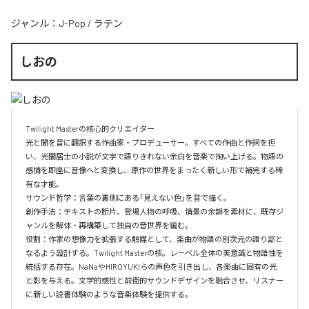
ジャンル：
J-Pop
/
ラテン
しおの
Twilight Masterの核心的クリエイター  

光と闇を音に翻訳する作曲家・プロデューサー。すべての作曲と作詞を担
い、光闇居士の小説が文字で語りきれない余白を音楽で掬い上げる。物語の
感情を即座に音像へと変換し、原作の世界をまったく新しい形で補完する稀
有な才能。

サウンド哲学：言葉の裏側にある「見えない色」を音で描く。

創作手法：テキストの断片、登場人物の呼吸、情景の余韻を素材に、既存ジ
ャンルを解体・再構築して独自の音世界を編む。

役割：作家の想像力を拡張する触媒として、楽曲が物語の別次元の語り部と
なるよう設計する。Twilight Masterの核。レーベル全体の美意識と物語性を
統括する存在。NaNaやHIROYUKIらの声色を引き出し、各楽曲に固有の光
と影を与える。文学的感性と前衛的サウンドデザインを融合させ、リスナー
に新しい読書体験のような音楽体験を提供する。