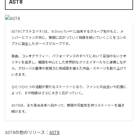
AST8
AST8（アストエイト）は、“A Story To ∞” に由来するグループ名のもと、メ
ンバーとファンが共に、無限に広がっていく物語を紡いでいくことをコンセ
プトに誕生したボーイズグループです。

楽曲、コレオグラフィー、パフォーマンスのすべてにおいて妥協のないクオ
リティを追求し、韓国を中心とした世界的なクリエイターたちと連携しなが
ら、グローバル基準の表現力と完成度を備えた作品・ステージを創り上げて
いきます。

ひとつひとつの活動が新たなストーリーとなり、ファンとの出会いや応援に
よって、その物語はさらに大きく広がっていく。

AST8は、まだ見ぬ未来へ向かって、無限の可能性を持つストーリーを描き
続けます。
AST8
の他のリリース：
AST8