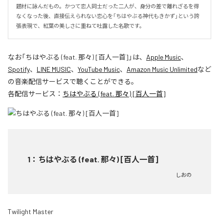
題材に詠んだもの。かつて恋人同士だった二人が、身分の差で離れざるを得
なくなった後、直接伝えられない恋心を「ちはやぶる神代もきかず」という誇
張表現で、紅葉の美しさに重ねて吐露した名歌です。
なお「
ちはやぶる (feat. 那々) [百人一首]
」は、
Apple Music
、
Spotify
、
LINE MUSIC
、
YouTube Music
、
Amazon Music Unlimited
など
の音楽配信サービスで聴くことができる。
各配信サービス：
ちはやぶる (feat. 那々) [百人一首]
1
：
ちはやぶる (feat. 那々) [百人一首]
しおの
Twilight Master