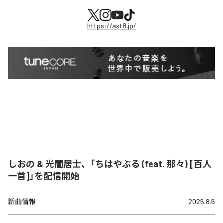
https://ast8.jp/
しおの & 光闇居士、「ちはやぶる (feat. 那々) [百人
一首]」を配信開始
新曲情報
2026.8.6