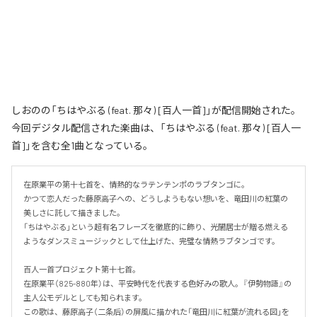
しおのの「ちはやぶる (feat. 那々) [百人一首]」が配信開始された。
今回デジタル配信された楽曲は、「ちはやぶる (feat. 那々) [百人一
首]」を含む全1曲となっている。
在原業平の第十七首を、情熱的なラテンテンポのラブタンゴに。

かつて恋人だった藤原高子への、どうしようもない想いを、竜田川の紅葉の
美しさに託して描きました。

「ちはやぶる」という超有名フレーズを徹底的に飾り、光闇居士が贈る燃える
ようなダンスミュージックとして仕上げた、完璧な情熱ラブタンゴです。

百人一首プロジェクト第十七首。

在原業平（825-880年）は、平安時代を代表する色好みの歌人。『伊勢物語』の
主人公モデルとしても知られます。

この歌は、藤原高子（二条后）の屏風に描かれた「竜田川に紅葉が流れる図」を