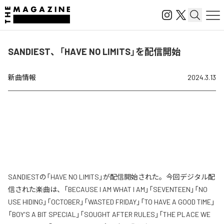
SANDIEST、「HAVE NO LIMITS」を配信開始
新曲情報
2024.3.13
SANDIESTの「HAVE NO LIMITS」が配信開始された。今回デジタル配
信された楽曲は、「BECAUSE I AM WHAT I AM」「SEVENTEEN」「NO
USE HIDING」「OCTOBER」「WASTED FRIDAY」「TO HAVE A GOOD TIME」
「BOY'S A BIT SPECIAL」「SOUGHT AFTER RULES」「THE PLACE WE