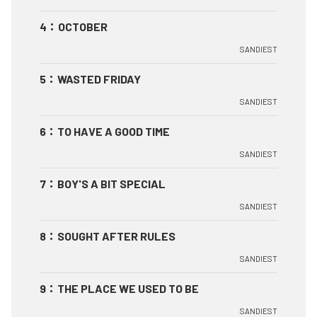
4
：
OCTOBER
SANDIEST
5
：
WASTED FRIDAY
SANDIEST
6
：
TO HAVE A GOOD TIME
SANDIEST
7
：
BOY'S A BIT SPECIAL
SANDIEST
8
：
SOUGHT AFTER RULES
SANDIEST
9
：
THE PLACE WE USED TO BE
SANDIEST