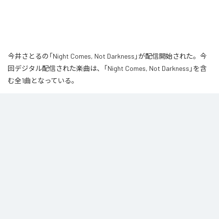
今井さとるの「Night Comes, Not Darkness」が配信開始された。今
回デジタル配信された楽曲は、「Night Comes, Not Darkness」を含
む全1曲となっている。
なお「
Night Comes, Not Darkness
」は、
Apple Music
、
Spotify
、
LINE
MUSIC
、
YouTube Music
、
Amazon Music Unlimited
などの音楽配信サ
ービスで聴くことができる。
各配信サービス：
Night Comes, Not Darkness
1
：
Night Comes, Not Darkness