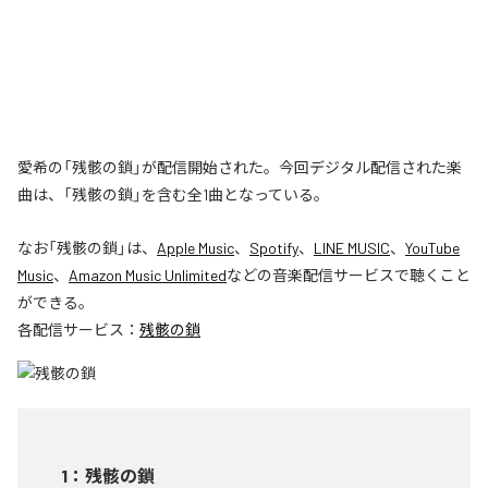
愛希の「残骸の鎖」が配信開始された。今回デジタル配信された楽
曲は、「残骸の鎖」を含む全1曲となっている。
なお「
残骸の鎖
」は、
Apple Music
、
Spotify
、
LINE MUSIC
、
YouTube
Music
、
Amazon Music Unlimited
などの音楽配信サービスで聴くこと
ができる。
各配信サービス：
残骸の鎖
1
：
残骸の鎖