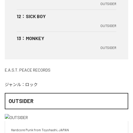
OUTSIDER
12
：
SICK BOY
OUTSIDER
13
：
MONKEY
OUTSIDER
E.A.S.T. PEACE RECORDS
ジャンル：
ロック
OUTSIDER
Hardcore Punk from Toyohashi, JAPAN