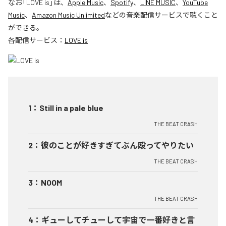
なお「
LOVE is
」は、
Apple Music
、
Spotify
、
LINE MUSIC
、
YouTube
Music
、
Amazon Music Unlimited
などの音楽配信サービスで聴くこと
ができる。
各配信サービス：
LOVE is
1
：
Still in a pale blue
THE BEAT CRASH
2
：
彼のことが好きすぎてぶん殴ってやりたい
THE BEAT CRASH
3
：
NOOM
THE BEAT CRASH
4
：
ギューしてチューして宇宙で一番好きと言