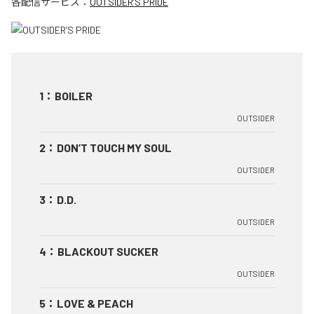
各配信サービス：
OUTSIDER’S PRIDE
1
：
BOILER
OUTSIDER
2
：
DON’T TOUCH MY SOUL
OUTSIDER
3
：
D.D.
OUTSIDER
4
：
BLACKOUT SUCKER
OUTSIDER
5
：
LOVE & PEACH