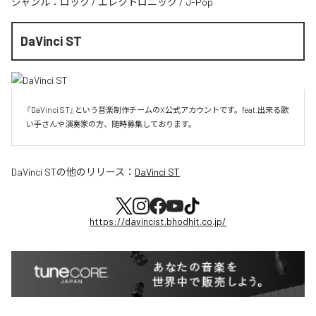
ジャンル：
ロック
/
エレクトロニック
/
J-Pop
DaVinci ST
『DaVinci ST』という音楽制作チームのX公式アカウントです。feat.出来る歌
い手さんや演奏家の方、随時募集しております。
DaVinci ST
の他のリリース：
DaVinci ST
https://davincist.bhodhit.co.jp/