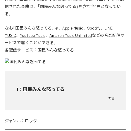
信された楽曲は、「国民みんな怒ってる」を含む全1曲となってい
る。
なお「
国民みんな怒ってる
」は、
Apple Music
、
Spotify
、
LINE
MUSIC
、
YouTube Music
、
Amazon Music Unlimited
などの音楽配信サ
ービスで聴くことができる。
各配信サービス：
国民みんな怒ってる
1
：
国民みんな怒ってる
万賀
ジャンル：
ロック