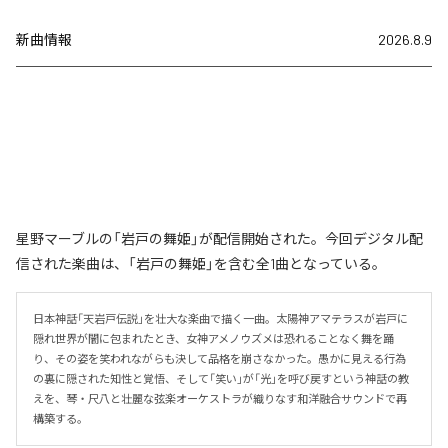
新曲情報
2026.8.9
星野マーブルの「岩戸の舞姫」が配信開始された。今回デジタル配
信された楽曲は、「岩戸の舞姫」を含む全1曲となっている。
日本神話「天岩戸伝説」を壮大な楽曲で描く一曲。太陽神アマテラスが岩戸に
隠れ世界が闇に包まれたとき、女神アメノウズメは恐れることなく舞を踊
り、その姿を笑われながらも決して品格を崩さなかった。愚かに見える行為
の裏に隠された知性と覚悟、そして「笑い」が「光」を呼び戻すという神話の教
えを、琴・尺八と壮麗な弦楽オーケストラが織りなす和洋融合サウンドで再
構築する。