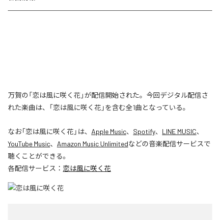
万賀の「恋は風に咲く花」が配信開始された。今回デジタル配信さ
れた楽曲は、「恋は風に咲く花」を含む全1曲となっている。
なお「
恋は風に咲く花
」は、
Apple Music
、
Spotify
、
LINE MUSIC
、
YouTube Music
、
Amazon Music Unlimited
などの音楽配信サービスで
聴くことができる。
各配信サービス：
恋は風に咲く花