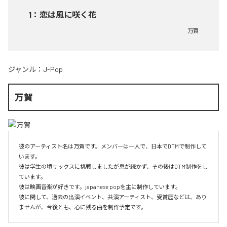
1
：
恋は風に咲く花
万賀
ジャンル：
J-Pop
万賀
彼のアーティスト名は万賀です。メンバーは一人で、日本でDTMで制作して
います。

彼は学生の頃サックスに挑戦しましたが息が続かず、その後はDTM制作をし
ています。

彼は映画音楽が好きです。japanese popを主に制作しています。

彼に関して、過去の出演イベント、共演アーティスト、受賞歴などは、あり
ませんが、今後とも、心に残る曲を制作予定です。