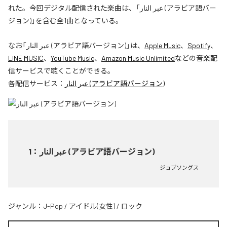
れた。今回デジタル配信された楽曲は、「عبر النار (アラビア語バー
ジョン)」を含む全1曲となっている。
なお「
عبر النار (アラビア語バージョン)
」は、
Apple Music
、
Spotify
、
LINE MUSIC
、
YouTube Music
、
Amazon Music Unlimited
などの音楽配
信サービスで聴くことができる。
各配信サービス：
عبر النار (アラビア語バージョン)
1
：
عبر النار (アラビア語バージョン)
ジョブソングス
ジャンル：
J-Pop
/
アイドル(女性)
/
ロック