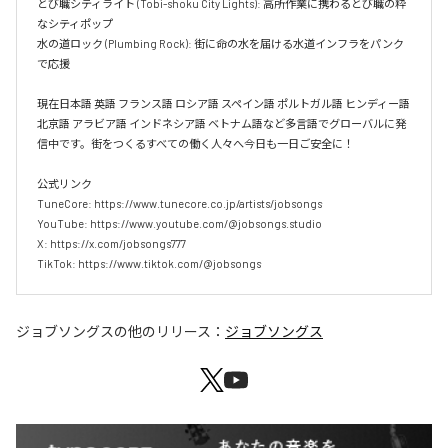
とび職シティライト (Tobi-shoku City Lights): 高所作業に携わるとび職の粋
なシティポップ  

水の道ロック (Plumbing Rock): 街に命の水を届ける水道インフラをパンク
で応援

現在日本語 英語 フランス語 ロシア語 スペイン語 ポルトガル語 ヒンディー語 
北京語 アラビア語 インドネシア語 ベトナム語など多言語でグローバルに発
信中です。街をつくるすべての働く人々へ今日も一日ご安全に！

公式リンク

TuneCore: https://www.tunecore.co.jp/artists/jobsongs

YouTube: https://www.youtube.com/@jobsongs.studio

X: https://x.com/jobsongs777

TikTok: https://www.tiktok.com/@jobsongs
ジョブソングス
の他のリリース：
ジョブソングス