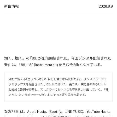
新曲情報
2026.8.9
泡く、脆く。の「89」が配信開始された。今回デジタル配信された
楽曲は、「89」「89 (Instrumental)」を含む全2曲となっている。
誰もが抱える「生きづらさ」や「自分を愛せない気持ち」を、ダンスミュージッ
クとポップスを融合させたサウンドで描いた一曲です。 疾走感のあるビート
と繊細な歌詞が交差し、苦しさの中にも小さな希望を見つけ出していく。 「味
方だよ」というメッセージが、心にそっと寄り添う作品です。
なお「
89
」は、
Apple Music
、
Spotify
、
LINE MUSIC
、
YouTube Music
、