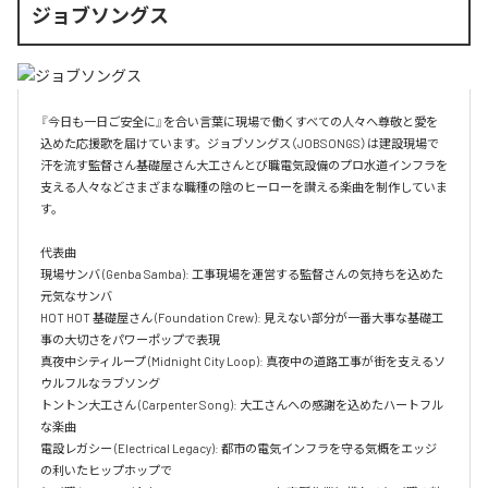
ジョブソングス
『今日も一日ご安全に』を合い言葉に現場で働くすべての人々へ尊敬と愛を
込めた応援歌を届けています。ジョブソングス（JOBSONGS）は建設現場で
汗を流す監督さん基礎屋さん大工さんとび職電気設備のプロ水道インフラを
支える人々などさまざまな職種の陰のヒーローを讃える楽曲を制作していま
す。

代表曲  

現場サンバ (Genba Samba): 工事現場を運営する監督さんの気持ちを込めた
元気なサンバ  

HOT HOT 基礎屋さん (Foundation Crew): 見えない部分が一番大事な基礎工
事の大切さをパワーポップで表現  

真夜中シティループ (Midnight City Loop): 真夜中の道路工事が街を支えるソ
ウルフルなラブソング  

トントン大工さん (Carpenter Song): 大工さんへの感謝を込めたハートフル
な楽曲  

電設レガシー (Electrical Legacy): 都市の電気インフラを守る気概をエッジ
の利いたヒップホップで  
