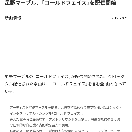
星野マーブル、「コールドフェイス」を配信開始
新曲情報
2026.8.9
星野マーブルの「コールドフェイス」が配信開始された。今回デジ
タル配信された楽曲は、「コールドフェイス」を含む全1曲となって
いる。
アーティスト星野マーブルが贈る、共感を持たぬ心の美学を描いたゴシック・
インダストリアル・シングル「コールド フェイス」。

歪んだ電子音と荘厳なオーケストラサウンドが交錯し、冷徹な視線の奥に潜
む圧倒的な自己愛と支配欲を音楽で表現。

仮面のような微笑みの下に隠された「感情なき心」というテーマを通して、聴