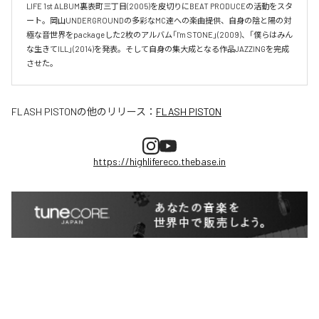
LIFE 1st ALBUM裏表町三丁目(2005)を皮切りにBEAT PRODUCEの活動をスタ
ート。岡山UNDERGROUNDの多彩なMC達への楽曲提供、自身の陰と陽の対
極な音世界をpackageした2枚のアルバム「I'm STONE」(2009)、「僕らはみん
な生きてILL」(2014)を発表。そして自身の集大成となる作品JAZZINGを完成
させた。
FLASH PISTON
の他のリリース：
FLASH PISTON
https://highlifereco.thebase.in