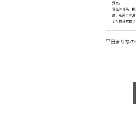
受賞。

現在は奄美、関
講、奄美では島
また舞台女優と
平田まりな
の