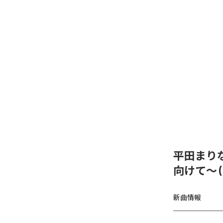
平田まり
向けて〜 (2
新曲情報