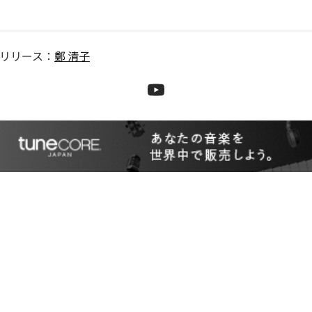
リリース：
鄭 清子