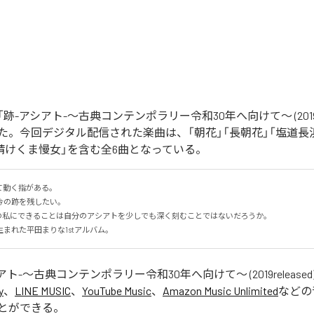
-アシアト-〜古典コンテンポラリー令和30年へ向けて〜 (2019rel
た。今回デジタル配信された楽曲は、「朝花」「長朝花」「塩道長浜
「請けくま慢女」を含む全6曲となっている。
動く指がある。

の跡を残したい。

の私にできることは自分のアシアトを少しでも深く刻むことではないだろうか。

まれた平田まりな1stアルバム。
アト-〜古典コンテンポラリー令和30年へ向けて〜 (2019released
y
、
LINE MUSIC
、
YouTube Music
、
Amazon Music Unlimited
などの
とができる。