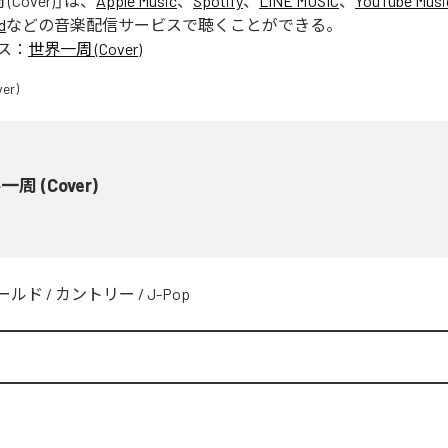
Cover)
」は、
Apple Music
、
Spotify
、
LINE MUSIC
、
YouTube Musi
d
などの音楽配信サービスで聴くことができる。
ス：
世界一周 (Cover)
周 (Cover)
ールド
/
カントリー
/
J-Pop