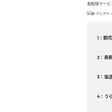
各配信サービ
1
：
朝
2
：
長
3
：
塩
4
：
う