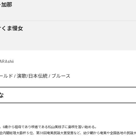
そ加那
けくま慢女
ARAshii
ールド
/
演歌/日本伝統
/
ブルース
な
。6歳から祖母であり唄者である松山美枝子に島唄を習い始める。

会内閣総理大臣杯５位、第38回奄美民謡大賞受賞など、幼少期から奄美や全国各地の民謡