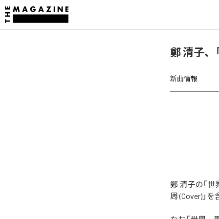
鄭 清子、「
新曲情報
鄭 清子の「世
周 (Cover