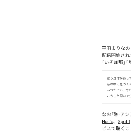
平田まりなの「跡
配信開始され
「いそ加那」
歌う身体があって
私の中に息づく今
いつだって、今
こうした思いで生
なお「
跡-アシ
Music
、
Spotif
ビスで聴くこ