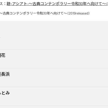
ス：
跡-アシアト-〜古典コンテンポラリー令和30年へ向けて〜 (2019r
花
朝花
道長浜
らとみ