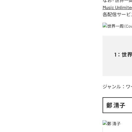
なお「
世界一周 (
Music Unlimite
各配信サービ
1
：
世界一
ジャンル：
ワ
鄭 清子