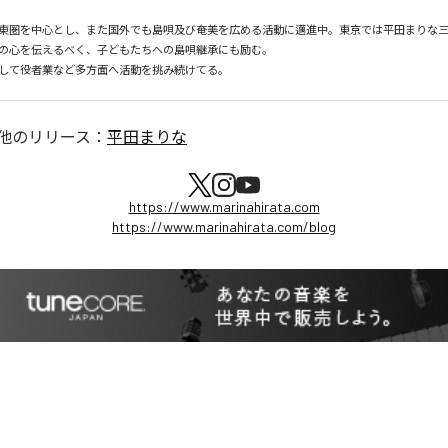
東圏を中心とし、また国外でも島唄及び奄美を広める活動に邁進中。東京では平田まりな
の心を伝えるべく、子どもたちへの島唄継承にも励む。

して役者業など多方面へ活動を挑み続けてる。
他のリリース：
平田まりな
https://www.marinahirata.com
https://www.marinahirata.com/blog