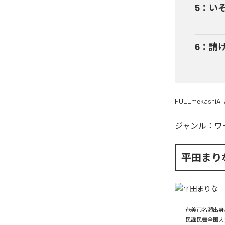
5
：
い
6
：
請
FULLmekashiAT
ジャンル：
ワ
平田まり
奄美市名瀬出身
民謡民舞全国大