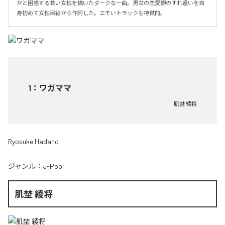
かと困惑する若い女性を描いたダークな一曲。男女の恋愛観のすれ違いを自
身初めて女性目線から作詞した。エモいトラックも特徴的。
1
：
ワガママ
肌埜 綾将
Ryosuke Hadano
ジャンル：
J-Pop
肌埜 綾将