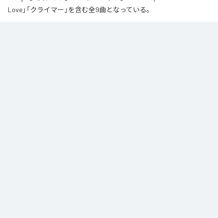
Love」「クライマー」を含む全9曲となっている。
なお「
∞
」は、
Apple Music
、
Spotify
、
LINE MUSIC
、
YouTube Music
、
Amazon Music Unlimited
などの音楽配信サービスで聴くことができ
る。
各配信サービス：
∞
1
：
AI
高瀬統也
2
：
Say you love me
高瀬統也
3
：
いつ言う？