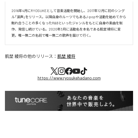
2016年4月にRYOSUKEとして音楽活動を開始し、2017年12月に初のシング
ル「涙声」をリリース。以降自身のルーツでもあるJ-popや活動を始めてから
触れ合うことの多くなったR&Bといったジャンルをもとに自身の楽曲を制
作、発信し続けている。2020年3月に活動名を本名である肌埜 綾将に変
更。唯一無二の名前で唯一無二の歌声を届けて行く。
肌埜 綾将
の他のリリース：
肌埜 綾将
https://www.ryosukehadano.com