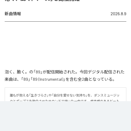
新曲情報
2026.8.9
泡く、脆く。の「89」が配信開始された。今回デジタル配信された
楽曲は、「89」「89 (Instrumental)」を含む全2曲となっている。
誰もが抱える「生きづらさ」や「自分を愛せない気持ち」を、ダンスミュージッ
クとポップスを融合させたサウンドで描いた一曲です。 疾走感のあるビート
と繊細な歌詞が交差し、苦しさの中にも小さな希望を見つけ出していく。 「味
方だよ」というメッセージが、心にそっと寄り添う作品です。