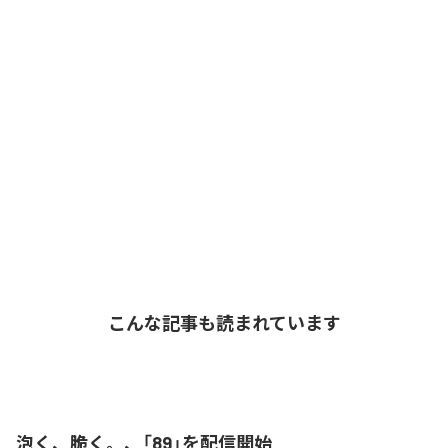
こんな記事も読まれています
泡く、脆く。、「89」を配信開始