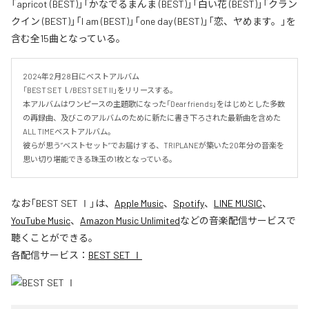
「apricot (BEST)」「かなでるまんま (BEST)」「白い花 (BEST)」「クラン
クイン (BEST)」「I am (BEST)」「one day (BEST)」「恋、ヤめます。」を
含む全15曲となっている。
2024年2月28日にベストアルバム

「BEST SETｌ/BEST SET ll」をリリースする。

本アルバムはワンピースの主題歌になった「Dear friends」をはじめとした多数
の再録曲、及びこのアルバムのために新たに書き下ろされた最新曲を含めた
ALL TIMEベストアルバム。

彼らが思う”ベストセット”でお届けする、TRIPLANEが築いた20年分の音楽を
思い切り堪能できる珠玉の1枚となっている。
なお「
BEST SET Ⅰ
」は、
Apple Music
、
Spotify
、
LINE MUSIC
、
YouTube Music
、
Amazon Music Unlimited
などの音楽配信サービスで
聴くことができる。
各配信サービス：
BEST SET Ⅰ