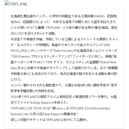
北海道札幌出身のバンド。小学校の同級生である江畑兵衛(Vo&Gt)、武田和
也(Ba)、広田周(Dr)によって、 大好きな音楽で仲間と共に大空を羽ばたきた
いとの想いから「三翼機~TRIPLANE ~」(三枚の翼がある飛行 機)を結成。現在
はKJ（Gt）を迎え入れ4人で活動。

ほぼ全ての楽曲を作曲、作詞している江畑によるストレートな歌詞とキャッ
チ―なメロディーが特徴的。楽曲のクオリティの高さからアニメ「ONE 
PIECE」のエンディングテーマ「Dear friends」や北海道日本ハムファイターズ
「10th Season プロジェクト」テーマソング「ファイターズと共に」、映画「仮
面ライダージオウ NEXT TIME ゲイツ、マジェスティ」の主題歌「Brand New 
Day」をはじめ数々の楽曲がタイアップとして起用されている。また「美幌観
光物産大使」にも任命されており、地元北海道の魅力を伝える活動も精力的
に行う。

メンバー個々それぞれも個性豊かで、江畑は令和5年4月に開校予定の「安平
町早来学園校歌」の作詞を担当。

2024年TRIPLANE20周年アルバム発売記念 47都道府県ツアーを敢行。大盛
況でファイナルZepp Sapporoを終えた。

TRIPLANE LIVE TOUR 2026 『號-gou-』＆TRIPLANE 22nd Anniversary 
Special Live_10月25日Zepp Sapporo開催決定！

詳しい日程やチケットはTRIPLANE公式HPにて公開中。