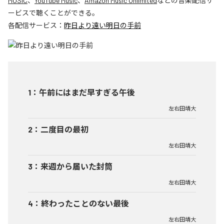
MUSIC
、
YouTube Music
、
Amazon Music Unlimited
などの音楽配信サ
ービスで聴くことができる。
各配信サービス：
昨日より遠い明日の手前
1
：
午前にはまだ早すぎる午後
左右田靖大
2
：
二度目の最初
左右田靖大
3
：
来週から届いた封筒
左右田靖大
4
：
終わったことのない最後
左右田靖大