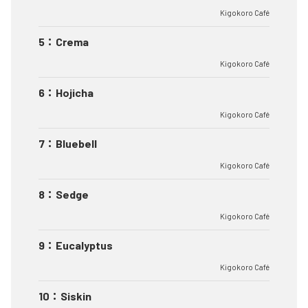
Kigokoro Café
5
：
Crema
Kigokoro Café
6
：
Hojicha
Kigokoro Café
7
：
Bluebell
Kigokoro Café
8
：
Sedge
Kigokoro Café
9
：
Eucalyptus
Kigokoro Café
10
：
Siskin