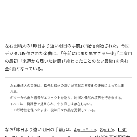
左右田靖大の「昨日より遠い明日の手前」が配信開始された。今回
デジタル配信された楽曲は、「午前にはまだ早すぎる午後」「二度目
の最初」「来週から届いた封筒」「終わったことのない最後」を含む
全4曲となっている。
左右田靖大の音楽は、指先と機材のあいだで起こる変化の連続によって生ま
れる。

ギターから出た信号がエフェクトを巡り、制御と偶然の境界を行き来する。

すべては一発録音で捉えられ、やり直しは存在しない。

この即時性を保ったまま、彼は日々作品を更新している。
なお「
昨日より遠い明日の手前
」は、
Apple Music
、
Spotify
、
LINE