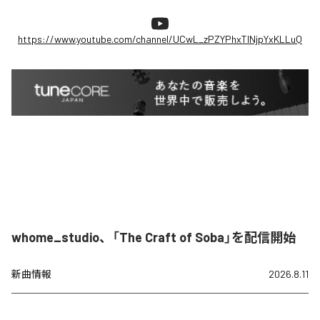
https://www.youtube.com/channel/UCwL_zPZYPhxTlNjpYxKLLuQ
whome_studio、「The Craft of Soba」を配信開始
新曲情報
2026.8.11