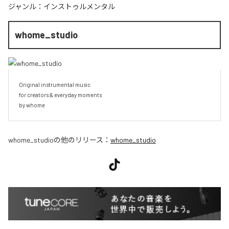
ジャンル：
インストゥルメンタル
whome_studio
Original instrumental music

for creators & everyday moments

by whome
whome_studio
の他のリリース：
whome_studio