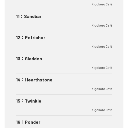
Kigokoro Café
11
：
Sandbar
Kigokoro Café
12
：
Petrichor
Kigokoro Café
13
：
Gladden
Kigokoro Café
14
：
Hearthstone
Kigokoro Café
15
：
Twinkle
Kigokoro Café
16
：
Ponder