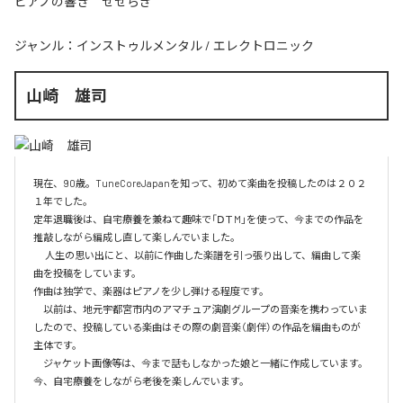
ピアノの響き せせらぎ
ジャンル：
インストゥルメンタル
/
エレクトロニック
山崎 雄司
現在、90歳。TuneCoreJapanを知って、初めて楽曲を投稿したのは２０２
１年でした。

定年退職後は、自宅療養を兼ねて趣味で「ⅮＴM」を使って、今までの作品を
推敲しながら編成し直して楽しんでいました。

　 人生の思い出にと、以前に作曲した楽譜を引っ張り出して、編曲して楽
曲を投稿をしています。

作曲は独学で、楽器はピアノを少し弾ける程度です。

　以前は、地元宇都宮市内のアマチュア演劇グループの音楽を携わっていま
したので、投稿している楽曲はその際の劇音楽（劇伴）の作品を編曲ものが
主体です。

　ジャケット画像等は、今まで話もしなかった娘と一緒に作成しています。
今、自宅療養をしながら老後を楽しんでいます。