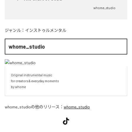
whome_studio
ジャンル：
インストゥルメンタル
whome_studio
Original instrumental music

for creators & everyday moments

by whome
whome_studio
の他のリリース：
whome_studio