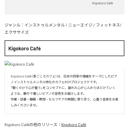
Kigokoro Café
ジャンル：
インストゥルメンタル
/
ニューエイジ
/
フィットネス/
エクササイズ
Kigokoro Café
Kigokoro Café（季ごころカフェ）は、日本の四季の情緒をテーマにしたピア
ノインストゥルメンタル特化のカフェBGMプロジェクトです。

「聴くだけで心が整う」をコンセプトに、疲れた心がじんわりほどけていく
ような、静かで優しいピアノの音色をお届けします。

作業・読書・睡眠・瞑想・セルフケアの時間に寄り添う、心整う音楽をお楽
しみくださいませ。
Kigokoro Café
の他のリリース：
Kigokoro Café