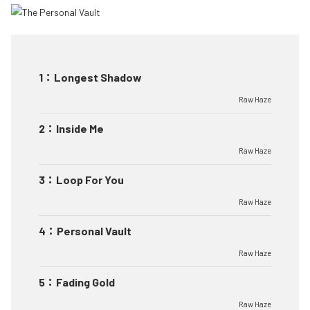
1
：
Longest Shadow
Raw Haze
2
：
Inside Me
Raw Haze
3
：
Loop For You
Raw Haze
4
：
Personal Vault
Raw Haze
5
：
Fading Gold
Raw Haze