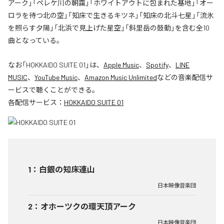
アーク」「ペレケ川の朝靄」「ホワイトアウトに包まれた基地」「オー
ロラを待つ北の空」「知床で生きるキツネ」「知床の北斗七星」「流氷
を照らす夕陽」「北浜で見上げた星空」「斜里岳の鼓動」を含む全10
曲となっている。
なお「
HOKKAIDO SUITE 01
」は、
Apple Music
、
Spotify
、
LINE
MUSIC
、
YouTube Music
、
Amazon Music Unlimited
などの音楽配信サ
ービスで聴くことができる。
各配信サービス：
HOKKAIDO SUITE 01
1
：
白銀の知床連山
日本映像音楽団
2
：
オホーツクの環天頂アーク
日本映像音楽団