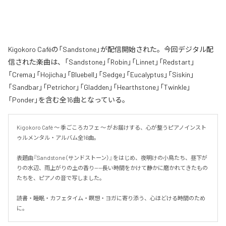
Kigokoro Caféの「Sandstone」が配信開始された。今回デジタル配
信された楽曲は、「Sandstone」「Robin」「Linnet」「Redstart」
「Crema」「Hojicha」「Bluebell」「Sedge」「Eucalyptus」「Siskin」
「Sandbar」「Petrichor」「Gladden」「Hearthstone」「Twinkle」
「Ponder」を含む全16曲となっている。
Kigokoro Café 〜 季ごころカフェ 〜 がお届けする、心が整うピアノインスト
ゥルメンタル・アルバム全16曲。

表題曲『Sandstone（サンドストーン）』をはじめ、夜明けの小鳥たち、昼下が
りの水辺、雨上がりの土の香り——長い時間をかけて静かに磨かれてきたもの
たちを、ピアノの音で写しました。

読書・睡眠・カフェタイム・瞑想・ヨガに寄り添う、心ほどける時間のため
に。