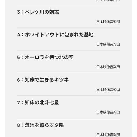
3
：
ペレケ川の朝靄
日本映像音楽団
4
：
ホワイトアウトに包まれた基地
日本映像音楽団
5
：
オーロラを待つ北の空
日本映像音楽団
6
：
知床で生きるキツネ
日本映像音楽団
7
：
知床の北斗七星
日本映像音楽団
8
：
流氷を照らす夕陽
日本映像音楽団