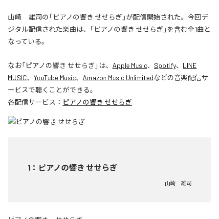
山崎 雄司の「ピアノの響き せせらぎ」が配信開始された。今回デ
ジタル配信された楽曲は、「ピアノの響き せせらぎ」を含む全1曲と
なっている。
なお「
ピアノの響き せせらぎ
」は、
Apple Music
、
Spotify
、
LINE
MUSIC
、
YouTube Music
、
Amazon Music Unlimited
などの音楽配信サ
ービスで聴くことができる。
各配信サービス：
ピアノの響き せせらぎ
1
：
ピアノの響き せせらぎ
山崎 雄司