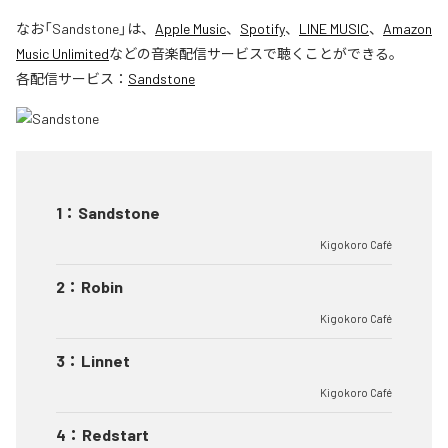
なお「
Sandstone
」は、
Apple Music
、
Spotify
、
LINE MUSIC
、
Amazon
Music Unlimited
などの音楽配信サービスで聴くことができる。
各配信サービス：
Sandstone
1
：
Sandstone
Kigokoro Café
2
：
Robin
Kigokoro Café
3
：
Linnet
Kigokoro Café
4
：
Redstart